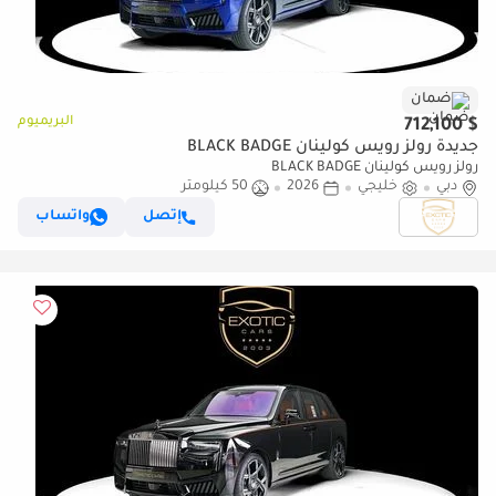
ضمان
البريميوم
$ 712,100
جديدة رولز رويس كولينان BLACK BADGE
رولز رويس كولينان BLACK BADGE
دبي
خليجي
2026
50 كيلومتر
إتصل
واتساب