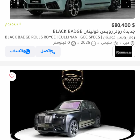
البريميوم
$ 690,400
جديدة رولز رويس كولينان BLACK BADGE
رولز رويس كولينان BLACK BADGE ROLLS ROYCE | CULLINAN | GCC SPECS |
دبي
خليجي
2026
0 كيلومتر
DEALER WARRANTY + SERVICE CONTRACT
إتصل
واتساب