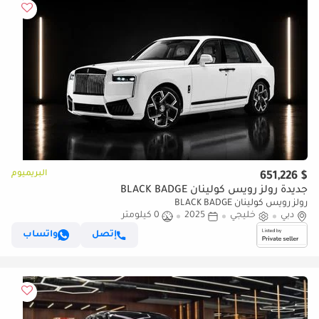
البريميوم
$ 651,226
جديدة رولز رويس كولينان BLACK BADGE
رولز رويس كولينان BLACK BADGE
دبي
خليجي
2025
0 كيلومتر
إتصل
واتساب