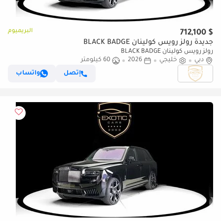
البريميوم
$ 712,100
جديدة رولز رويس كولينان BLACK BADGE
رولز رويس كولينان BLACK BADGE
دبي
خليجي
2026
60 كيلومتر
إتصل
واتساب