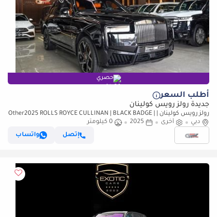
حصري
أطلب السعر
جديدة رولز رويس كولينان
رولز رويس كولينان Other2025 ROLLS ROYCE CULLINAN | BLACK BADGE | |
دبي
FULL OPTION
أخرى
2025
0 كيلومتر
إتصل
واتساب