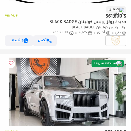
ضمان
البريميوم
$ 561,600
جديدة رولز رويس كولينان BLACK BADGE
رولز رويس كولينان BLACK BADGE
دبي
أخرى
2025
10 كيلومتر
إتصل
واتساب
استجابة سريعة