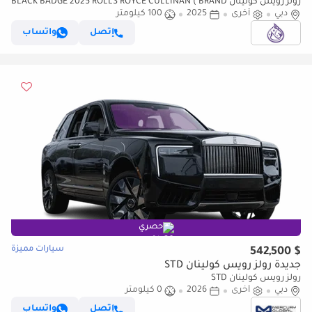
رولز رويس كولينان BLACK BADGE 2025 ROLLS ROYCE CULLINAN ( BRAND
NEW )
دبي
أخرى
2025
100 كيلومتر
إتصل
واتساب
حصري
سيارات مميزة
$ 542,500
جديدة رولز رويس كولينان STD
رولز رويس كولينان STD
دبي
أخرى
2026
0 كيلومتر
إتصل
واتساب