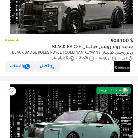
البريميوم
$ 904,100
جديدة رولز رويس كولينان BLACK BADGE
رولز رويس كولينان BLACK BADGE ROLLS ROYCE | CULLINAN KEYVANY
دبي
أوروبية
HAYULA 1 OF 50 SERIES 2
2026
0 كيلومتر
إتصل
واتساب
استجابة سريعة