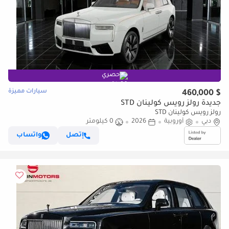
حصري
سيارات مميزة
$ 460,000
جديدة رولز رويس كولينان STD
رولز رويس كولينان STD
دبي
أوروبية
2026
0 كيلومتر
إتصل
واتساب