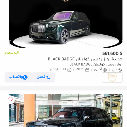
البريميوم
$ 561,600
جديدة رولز رويس كولينان BLACK BADGE
رولز رويس كولينان BLACK BADGE
دبي
أخرى
2025
10 كيلومتر
إتصل
واتساب