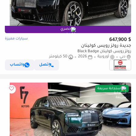
حصري
سيارات مميزة
$ 647,900
جديدة رولز رويس كولينان
رولز رويس كولينان Black Badge
دبي
أوروبية
2026
50 كيلومتر
إتصل
واتساب
استجابة سريعة