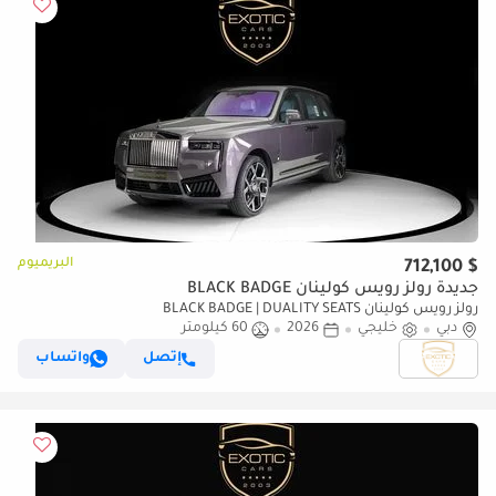
البريميوم
$ 712,100
جديدة رولز رويس كولينان BLACK BADGE
رولز رويس كولينان BLACK BADGE | DUALITY SEATS
دبي
خليجي
2026
60 كيلومتر
إتصل
واتساب