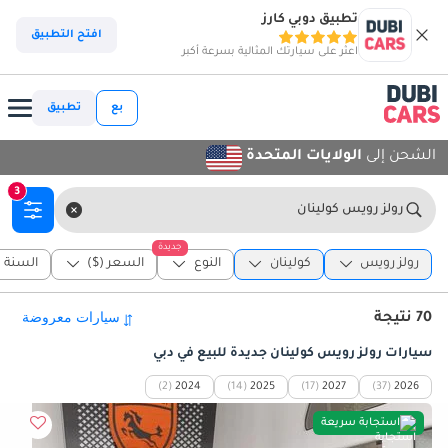
تطبيق دوبي كارز
افتح التطبيق
اعثر على سيارتك المثالية بسرعة أكبر
بع
تطبيق
الشحن إلى
الولايات المتحدة
3
رولز رويس كولينان
جديدة
رولز رويس
كولينان
النوع
السعر ($)
السنة
70 نتيجة
سيارات رولز رويس كولينان جديدة للبيع في دبي
(2)
2024
(14)
2025
(17)
2027
(37)
2026
استجابة سريعة