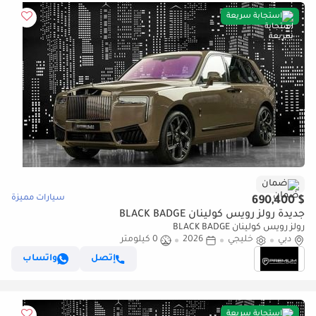
استجابة سريعة
ضمان
سيارات مميزة
$ 690,400
جديدة رولز رويس كولينان BLACK BADGE
رولز رويس كولينان BLACK BADGE
دبي
خليجي
2026
0 كيلومتر
إتصل
واتساب
استجابة سريعة