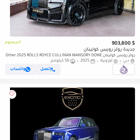
البريميوم
$ 903,800
جديدة رولز رويس كولينان
رولز رويس كولينان Other 2025 ROLLS ROYCE CULLINAN MANSORY DONE
دبي
ONLY 15,000KM
أوروبية
2025
50 كيلومتر
إتصل
واتساب