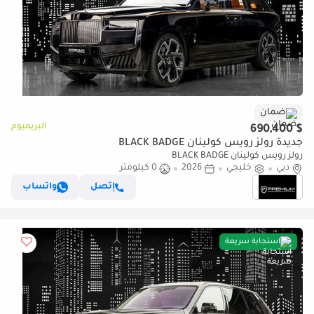
ضمان
البريميوم
$ 690,400
جديدة رولز رويس كولينان BLACK BADGE
رولز رويس كولينان BLACK BADGE
دبي
خليجي
2026
0 كيلومتر
إتصل
واتساب
استجابة سريعة