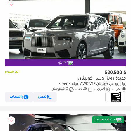
حصري
البريميوم
$ 520,500
جديدة رولز رويس كولينان
رولز رويس كولينان Silver Badge AWD V12
دبي
أخرى
2026
0 كيلومتر
إتصل
واتساب
استجابة سريعة