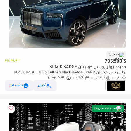
ضمان
البريميوم
$ 705,500
جديدة رولز رويس كولينان BLACK BADGE
رولز رويس كولينان BLACK BADGE 2026 Cullinan Black Badge,BRAND
دبي
خليجي
2026
40 كيلومتر
NEW,Executive Seat w/ Entertainment,Bespoke Audio,Dealer Warr +
Serv
إتصل
واتساب
استجابة سريعة