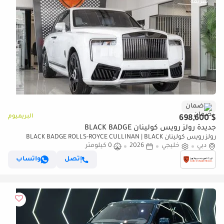
ضمان
البريميوم
$ 698,600
جديدة رولز رويس كولينان BLACK BADGE
رولز رويس كولينان BLACK BADGE ROLLS-ROYCE CULLINAN | BLACK
دبي
خليجي
2026
0 كيلومتر
BADGE | FULL OPTIONS | BESPOKE SOUND SYSTEM | GCC SPECS | DEALER
WARRAN
إتصل
واتساب