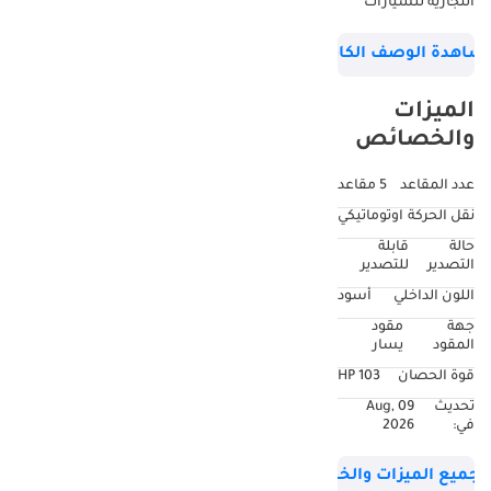
التجارية للسيارات
تقدم سيارات الديزل
شاهدة الوصف الكامل
والبنزين والهجينة
والكهربائية عبر
الميزات
قطاعات الركاب
والخصائص
والتجارية، وكلها
بأسعار الجملة. من
عدد المقاعد
5 مقاعد
خلال شراكات قوية
نقل الحركة
اوتوماتيكي
مع العلامات التجارية
حالة
قابلة
والخدمات اللوجستية
التصدير
للتصدير
الفعالة، نقدم حلولاً
اللون الداخلي
أسود
مخصصة للمنظمات
جهة
مقود
غير الحكومية
المقود
يسار
والدبلوماسيين
قوة الحصان
103 HP
ومشغلي الأساطيل
تحديث
09 Aug,
والبائعين
في:
2026
والمستهلكين. ---------
------------------------
جميع الميزات والخصائص