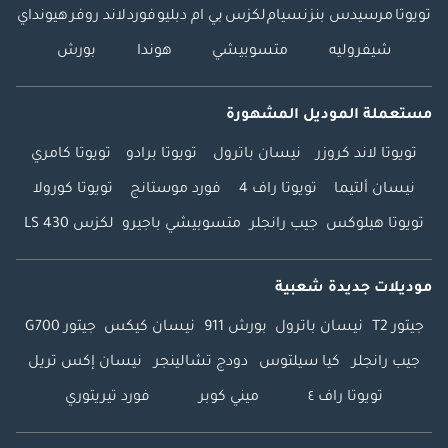
تويوتا
مرسيدس بنز
نسيام
لكزس
بي ام دبليو
فورد
لاند روفر
هيونداي
شيفروليه
متسوبيشي
هوندا
بورش
مستعملة الموديل المشهورة
تويوتا لاند كروزر
نيسان باترول
تويوتا برادو
تويوتا كامري
نيسان ألتيما
تويوتا راف 4
فورد موستانج
تويوتا كورولا
تويوتا هيلوكس
جيب رانجلر
متسوبيشي باجيرو
لكزس LS 430
موديلات جديدة شعبية
جيتور T2
نيسان باترول
بورش 911
نيسان كيكس
جيتور G700
جيب رانجلر
كيا سيلتوس
دودج تشالينجر
نيسان إكس تريل
تويوتا راف ٤
ميني كوبر
فورد تيريتوري