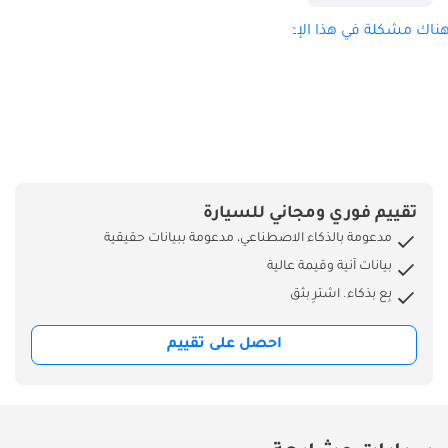
لماذا تختار مينا
موتورز؟ أكثر من 13
ناك مشكلة في هذا الإعلان؟
عامًا من التميز في
الصناعة تم بيع أكثر
من 25000 مركبة
عالميًا الشحن إلى أكثر
من 100 دولة سيارات
جديدة تمامًا (0 كم)
أسعار السوق الأكثر
تقييم فوري ومجاني للسيارة
تنافسية خدمات
مدعومة بالذكاء الاصطناعي، مدعومة ببيانات حقيقية
حصرية لدولة الإمارات
بيانات آنية وقيمة عالية
العربية المتحدة --------
بِع بذكاء. اشترِ بثق
-------------------------
سوزوكي سياز GLX
احصل على تقييم
2025 سوزوكي سياز
GLX 2025 هي سيارة
سيدان أنيقة بمحرك
بنزين سعة 1.5 لتر،