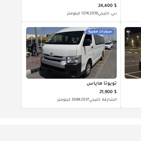
$ 24,400
دبي
خليجي
2019
137K كيلومتر
سيارات مميزة
تويوتا هاياس
$ 21,900
الشارقة
خليجي
2017
308K كيلومتر