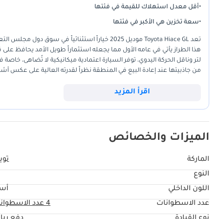
•
أقل معدل استهلاك للقيمة في فئتها
•
سعة تخزين هي الأكبر في فئتها
تعد Toyota Hiace GL موديل 2025 خياراً استثنائياً 
لتر وناقل الحركة اليدوي، توفر السيارة اعتمادية ميكانيكية لا تُضاهى، خاصة 
من جاذبيتها عند إعادة البيع في المنطقة نظراً لقدرته العالية على عكس أ
على العمل في أصعب الظروف المناخية بدول الخليج، مما يجعلها الخيار ال
اقرأ المزيد
الميزات والخصائص
الماركة
تويو
النوع
L
اللون الداخلي
أس
عدد الاسطوانات
4
عدد الاسطوان
نوع القيادة
دفع ربا