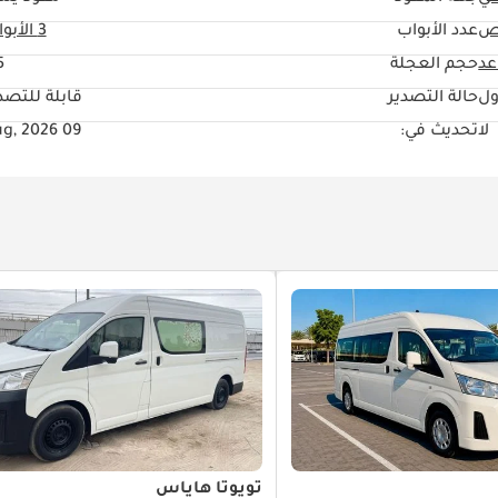
اص
عدد الأبواب
3 الأبواب
حجم العجلة
"
ول
حالة التصدير
قابلة للتصد
لا
تحديث في:
09 Aug, 2026
تويوتا هاياس