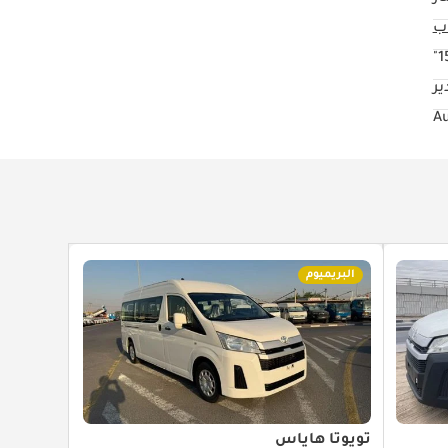
15
ير
البريميوم
تويوتا هاياس