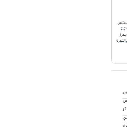
لمستمر.
هذا الطراز يأتي في عامه الأول مما يجعله استثماراً طويل الأمد يحافظ على قيمته السوقية بشكل مذهل مقارنة بالمنافسين التقليديين. بفضل محركها سعة 2.7
يعزز
القدرة
س
ض
ي
ار