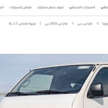
لة
السيارات الجديدة
اعرف سعر سيارتك
فحص للسيارات
أخب
يوتا
هاياس دبي
هاياس 2025 دبي
تويوتا هاياس GL 2.7
بيكارز
فع رباعي حقيقية
ل استهلاك للقيمة في فئتها
ن هي الأكبر في فئتها