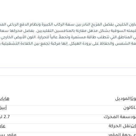
في سوق دول مجلس التعاون الخليجي بفضل المزيج النادر بين سعة الركاب الكبيرة ونظام الدفع الرباعي ا
في المناطق التي تتطلب طاقة مستمرة وتحملاً عالياً للحرارة. اللون الأبيض الخارجي 
شعة الشمس والحفاظ على برودة الهيكل. إنها مركبة تجمع بين الكفاءة التشغيلية و
أول للشركات التي تبحث عن أسطول لا يعرف التوقف.
تا
الموديل
هايا
G
لون
أبي
ود
سعة المحرك
2.7 ليتر
ات
نقل الحركة
عاد
عي
جهة المقود
مقود يس