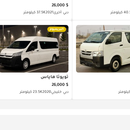
$ 26,000
 كيلومتر
دبي
أخرى
2021
37.5K كيلومتر
البريميوم
تويوتا هاياس
$ 26,000
دبي
خليجي
2020
23.5K كيلومتر