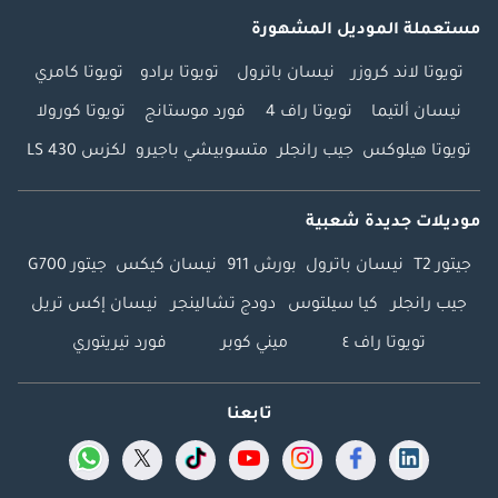
مستعملة الموديل المشهورة
تويوتا لاند كروزر
نيسان باترول
تويوتا برادو
تويوتا كامري
نيسان ألتيما
تويوتا راف 4
فورد موستانج
تويوتا كورولا
تويوتا هيلوكس
جيب رانجلر
متسوبيشي باجيرو
لكزس LS 430
موديلات جديدة شعبية
جيتور T2
نيسان باترول
بورش 911
نيسان كيكس
جيتور G700
جيب رانجلر
كيا سيلتوس
دودج تشالينجر
نيسان إكس تريل
تويوتا راف ٤
ميني كوبر
فورد تيريتوري
تابعنا