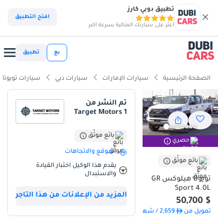
تطبيق دوبي كارز
ذكاء دوبي كارز
افتح التطبيق
اعثر على سيارتك المثالية بسرعة أكبر
ذكاء دوبيكارز
بع
تطبيق
أبرز المواصفات
الصفحة الرئيسية
سيارات الإمارات
سيارات دبي
سيارات تويوتا
مصمم خصيصًا للطرق الوعرة
تم النشر من
Target Motors 1
أقل معدل استهلاك في فئته
تصنيف السلامة 5 نجوم من NCAP
بائع موثّق
حصري
الموقع والاتجاهات
ملخص
بائع موثّق
يقدم هذا الوكيل اختبار القيادة
والاستبدال
تُمثل تويوتا هايلكس GR Sport موديل 2025 قمة فئة شاحنات البيك أب
تويوتا هيلوكس GR
المفضلة في المنطقة، حيث تجمع بين موثوقية تراثية وأداء عصري.
Sport 4.0L
المزيد من الإعلانات من هذا التاجر
وباعتبارها موديلًا جديدًا كليًا في أسواق دول مجلس التعاون الخليجي، فهي
$ 50,700
تتميز بأحدث تقنيات ضبط نظام التعليق والتصميم الخارجي الذي يُميز GR
تمويل من
2,659
/ شهر
Sport ويجعلها أكثر من مجرد شاحنة عمل. في أسواق دول مجلس التعاون