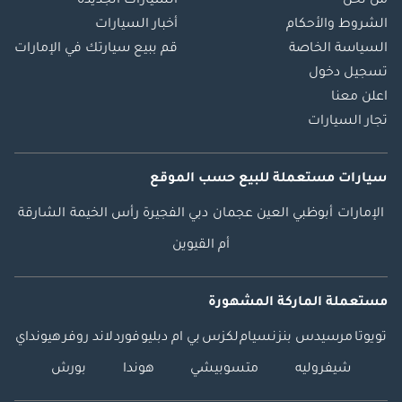
من نحن
السيارات الجديدة
الشروط والأحكام
أخبار السيارات
السياسة الخاصة
قم ببيع سيارتك في الإمارات
تسجيل دخول
اعلن معنا
تجار السيارات
سيارات مستعملة
للبيع
حسب الموقع
الإمارات
أبوظبي
العين
عجمان
دبي
الفجيرة
رأس الخيمة
الشارقة
أم القيوين
مستعملة الماركة المشهورة
تويوتا
مرسيدس بنز
نسيام
لكزس
بي ام دبليو
فورد
لاند روفر
هيونداي
شيفروليه
متسوبيشي
هوندا
بورش