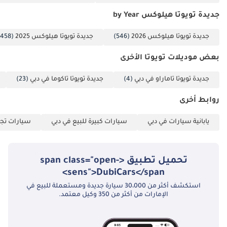
العمياء ونظام التنبيه من حركة المرور الخلفية مفيدين للغاية في هذه
الشاحنة، حيث يُساعدان في التعامل مع أبعادها الكبيرة في حركة المرور
جديدة تويوتا هيلوكس by Year
المزدحمة داخل المدينة. هذا المستوى من تجهيزات السلامة يجعلها خيارًا
جديدة تويوتا هيلوكس 2026
(546)
جديدة تويوتا هيلوكس 2025
(458)
مثاليًا للعائلات التي ترغب في الاستفادة من مزايا الشاحنة دون التضحية
بحماية سيارة الركاب الحديثة.
بعض موديلات تويوتا الأخرى
الخلاصة
جديدة تويوتا تاماراو في دبي
(4)
جديدة تويوتا تاكوما في دبي
(23)
بالنسبة للمشتري في دول مجلس التعاون الخليجي الذي يرغب في اقتناء
النسخة الأكثر فخامة وكفاءة من أكثر الشاحنات متانة في العالم، تُعدّ
روابط أخرى
سيارة GR Sport موديل 2025 الخيار الأمثل. فمزيجها من موثوقية
المواصفات الخليجية ومظهرها الأسود الأنيق الجذاب يجعلها استثمارًا آمنًا
يابانية سيارات في دبي
سيارات كبيرة للبيع في دبي
سيارات تجا
سيحافظ على قيمته لسنوات طويلة.
تم إنشاء هذه الإحصاءات بواسطة الذكاء الاصطناعي اعتماداً على بيانات
خبراء السوق. يُرجى دائماً فحص السيارة قبل الشراء.
تحميل تطبيق <span class="open-
sens">DubiCars</span>
استكشف أكثر من 30،000 سيارة جديدة ومستعملة للبيع في
الإمارات من أكثر من 350 وكيل معتمد.