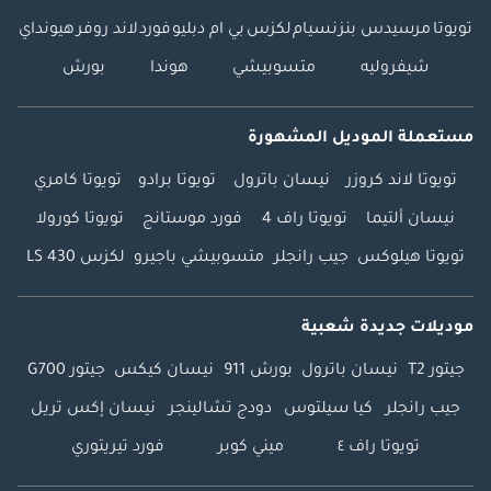
تويوتا
مرسيدس بنز
نسيام
لكزس
بي ام دبليو
فورد
لاند روفر
هيونداي
شيفروليه
متسوبيشي
هوندا
بورش
مستعملة الموديل المشهورة
تويوتا لاند كروزر
نيسان باترول
تويوتا برادو
تويوتا كامري
نيسان ألتيما
تويوتا راف 4
فورد موستانج
تويوتا كورولا
تويوتا هيلوكس
جيب رانجلر
متسوبيشي باجيرو
لكزس LS 430
موديلات جديدة شعبية
جيتور T2
نيسان باترول
بورش 911
نيسان كيكس
جيتور G700
جيب رانجلر
كيا سيلتوس
دودج تشالينجر
نيسان إكس تريل
تويوتا راف ٤
ميني كوبر
فورد تيريتوري