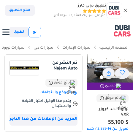
تطبيق دوبي كارز
افتح التطبيق
اعثر على سيارتك المثالية بسرعة أكبر
بع
تطبيق
الصفحة الرئيسية
سيارات الإمارات
سيارات دبي
سيارات تويوتا
تم النشر من
Najem Auto
بائع موثّق
حصري
الموقع والاتجاهات
بائع موثّق
يقدم هذا الوكيل اختبار القيادة
والاستبدال
تويوتا لاند كروزر
VXR
المزيد من الإعلانات من هذا التاجر
$ 55,100
تمويل من
2,889
/ شهر