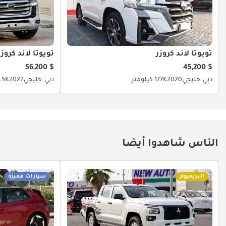
تويوتا لاند كروزر
تويوتا لاند كروزر
$ 56,200
$ 45,200
دبي
خليجي
2020
177K كيلومتر
دبي
خليجي
2022
44.5K ك
الناس شاهدوا أيضا
البريميوم
سيارات مميزة