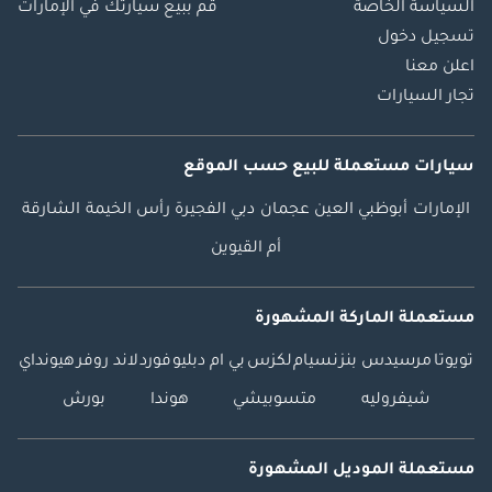
السياسة الخاصة
قم ببيع سيارتك في الإمارات
تسجيل دخول
اعلن معنا
تجار السيارات
سيارات مستعملة
للبيع
حسب الموقع
الإمارات
أبوظبي
العين
عجمان
دبي
الفجيرة
رأس الخيمة
الشارقة
أم القيوين
مستعملة الماركة المشهورة
تويوتا
مرسيدس بنز
نسيام
لكزس
بي ام دبليو
فورد
لاند روفر
هيونداي
شيفروليه
متسوبيشي
هوندا
بورش
مستعملة الموديل المشهورة