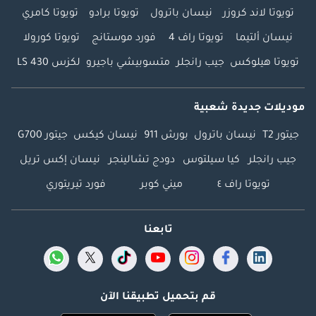
تويوتا لاند كروزر
نيسان باترول
تويوتا برادو
تويوتا كامري
نيسان ألتيما
تويوتا راف 4
فورد موستانج
تويوتا كورولا
تويوتا هيلوكس
جيب رانجلر
متسوبيشي باجيرو
لكزس LS 430
موديلات جديدة شعبية
جيتور T2
نيسان باترول
بورش 911
نيسان كيكس
جيتور G700
جيب رانجلر
كيا سيلتوس
دودج تشالينجر
نيسان إكس تريل
تويوتا راف ٤
ميني كوبر
فورد تيريتوري
تابعنا
قم بتحميل تطبيقنا الآن