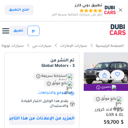
تطبيق دوبي كارز
ذكاء دوبي كارز
افتح التطبيق
اعثر على سيارتك المثالية بسرعة أكبر
ذكاء دوبيكارز
بع
تطبيق
أبرز المواصفات
الصفحة الرئيسية
سيارات الإمارات
سيارات دبي
سيارات تويوتا
مصمم خصيصًا للطرق الوعرة
تم النشر من
Global Motors - 3
أقل معدل استهلاك في فئته
استجابة سريعة
تصنيف السلامة 5 نجوم من NCAP
بائع موثّق
حصري
ملخص
الموقع والاتجاهات
بائع موثّق
يقدم هذا الوكيل اختبار القيادة
يمثل طراز عام 2025 ذروة الهندسة اليابانية في سوق الشرق الأوسط، إذ
والاستبدال
يجمع بين الفخامة والموثوقية الأسطورية. وباعتباره فئة GXR باللون
تويوتا لاند كروزر
الأسود المرغوب، يتمتع هذا الطراز بأعلى قيمة إعادة بيع ممكنة في منطقة
GXR 4.0L
المزيد من الإعلانات من هذا التاجر
الخليج العربي، حيث تحظى الألوان الداكنة الفاخرة بإقبال كبير من المديرين
$ 59,700
التنفيذيين والعائلات على حد سواء. وبينما يتجه العديد من المنافسين نحو