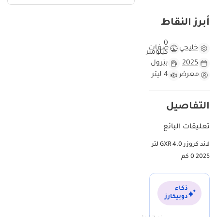
محركات توربينية صغيرة الحجم ومعقدة، يحتفظ هذا الطراز بمحرك V6 ذي
سحب طبيعي، والذي يُعرف بطول عمره وسهولة صيانته في الإمارات
أبرز النقاط
العربية المتحدة والمملكة العربية السعودية. تُعدّ GXR الخيار الأمثل في
تشكيلة سيارات GXR، إذ توفر ميزات الرفاهية الأساسية دون تعقيدات
0
خليجي
مواصفات
كيلومتر
الإلكترونيات المتطورة التي قد تتأثر بالحرارة الشديدة. بالنسبة للمشتري
2025
بترول
الذي يبحث عن سيارة جديدة تمامًا دون أي مخاوف بشأن انخفاض قيمتها
الفوري، مع دعم إقليمي لا مثيل له، يُعدّ هذا الطراز خيارًا مثاليًا. يمنحك
معرض
4 ليتر
امتلاك هذه السيارة راحة بال تامة، مع العلم أن جميع مراكز الخدمة
المعتمدة من مسقط إلى الرياض مجهزة تجهيزًا كاملًا لصيانتها.
التفاصيل
هذه السيارة مقابل سيارات لاند كروزر الأخرى موديل 2025
تعليقات البائع
باعتبارها سيارة جديدة كلياً من طراز 2025، تُعتبر هذه السيارة في بداية دورة
حياتها، بحالة ممتازة تكاد تخلو من أي آثار استخدام، مما يمنحها ميزة كبيرة
لاند كروزر GXR 4.0 لتر
حتى على السيارات المستعملة قليلاً من العام السابق. في سوق دول
2025 0 كم
مجلس التعاون الخليجي، حيث يتجاوز متوسط المسافة المقطوعة سنوياً
25,000 كيلومتر بسبب كثرة السفر بين دبي وأبوظبي والعين، فإن اقتناء
سيارة جديدة من طراز 2025 يضمن أعلى قيمة عند إعادة بيعها مستقبلاً.
ذكاء
يُعد اللون الأسود الخارجي عاملاً أساسياً في تحديد قيمة هذا الطراز، فهو
دوبيكارز
من بين أفضل ثلاثة ألوان رائجة في سوق السيارات المستعملة المحلي.
بينما قد تتضمن العديد من الإعلانات مواصفات غير خليجية مع مكونات