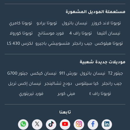
مستعملة الموديل المشهورة
تويوتا لاند كروزر
نيسان باترول
تويوتا برادو
تويوتا كامري
نيسان ألتيما
تويوتا راف 4
فورد موستانج
تويوتا كورولا
تويوتا هيلوكس
جيب رانجلر
متسوبيشي باجيرو
لكزس LS 430
موديلات جديدة شعبية
جيتور T2
نيسان باترول
بورش 911
نيسان كيكس
جيتور G700
جيب رانجلر
كيا سيلتوس
دودج تشالينجر
نيسان إكس تريل
تويوتا راف ٤
ميني كوبر
فورد تيريتوري
تابعنا