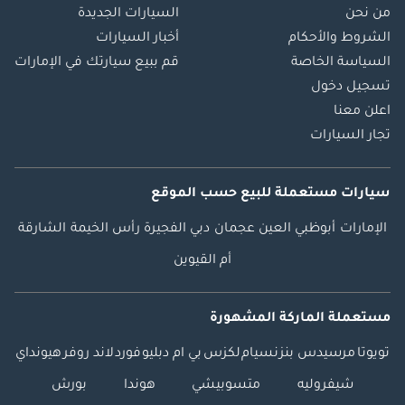
من نحن
السيارات الجديدة
الشروط والأحكام
أخبار السيارات
السياسة الخاصة
قم ببيع سيارتك في الإمارات
تسجيل دخول
اعلن معنا
تجار السيارات
سيارات مستعملة
للبيع
حسب الموقع
الإمارات
أبوظبي
العين
عجمان
دبي
الفجيرة
رأس الخيمة
الشارقة
أم القيوين
مستعملة الماركة المشهورة
تويوتا
مرسيدس بنز
نسيام
لكزس
بي ام دبليو
فورد
لاند روفر
هيونداي
شيفروليه
متسوبيشي
هوندا
بورش