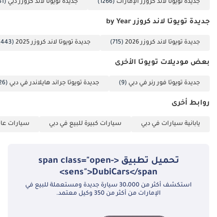
جديدة تويوتا لاند كروزر الإمارات
(1266)
جديدة تويوتا لاند كروزر دبي
(1251)
باستمرار على تصنيف خمس نجوم في اختبارات التصادم، مما يضمن حماية
أغلى ما تملك بأفضل التقنيات الهندسية المتاحة.
جديدة تويوتا لاند كروزر by Year
الخلاصة
جديدة تويوتا لاند كروزر 2026
(715)
جديدة تويوتا لاند كروزر 2025
(443)
تُعدّ سيارة GXR موديل 2025 بمواصفات دول مجلس التعاون الخليجي
الخيار الأمثل لمن يبحث عن سيارة قادرة على اجتياز أصعب التضاريس في
بعض موديلات تويوتا الأخرى
العالم مع الحفاظ على أعلى قيمة إعادة بيع في السوق. إنها فرصة نادرة
لامتلاك أحدث نسخة من هذه السيارة الأسطورية بأفضل مواصفاتها
جديدة تويوتا فور رنر في دبي
(9)
جديدة تويوتا جراند هايلاندر في دبي
(26)
الإقليمية.
روابط أخرى
تم إنشاء هذه الإحصاءات بواسطة الذكاء الاصطناعي اعتماداً على بيانات
خبراء السوق. يُرجى دائماً فحص السيارة قبل الشراء.
يابانية سيارات في دبي
سيارات كبيرة للبيع في دبي
سيارات عائل
تحميل تطبيق <span class="open-
sens">DubiCars</span>
استكشف أكثر من 30،000 سيارة جديدة ومستعملة للبيع في
الإمارات من أكثر من 350 وكيل معتمد.