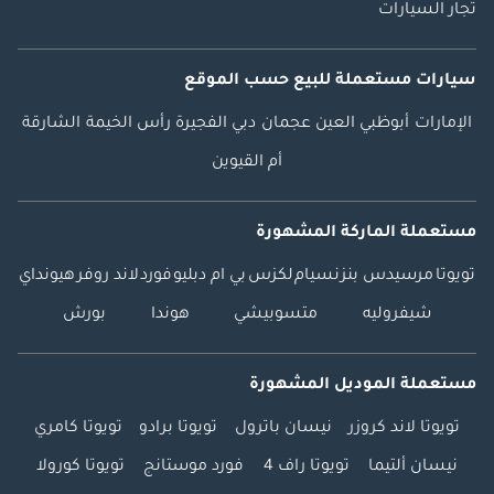
تجار السيارات
سيارات مستعملة
للبيع
حسب الموقع
الإمارات
أبوظبي
العين
عجمان
دبي
الفجيرة
رأس الخيمة
الشارقة
أم القيوين
مستعملة الماركة المشهورة
تويوتا
مرسيدس بنز
نسيام
لكزس
بي ام دبليو
فورد
لاند روفر
هيونداي
شيفروليه
متسوبيشي
هوندا
بورش
مستعملة الموديل المشهورة
تويوتا لاند كروزر
نيسان باترول
تويوتا برادو
تويوتا كامري
نيسان ألتيما
تويوتا راف 4
فورد موستانج
تويوتا كورولا