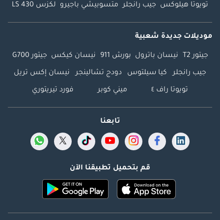
تويوتا هيلوكس
جيب رانجلر
متسوبيشي باجيرو
لكزس LS 430
موديلات جديدة شعبية
جيتور T2
نيسان باترول
بورش 911
نيسان كيكس
جيتور G700
جيب رانجلر
كيا سيلتوس
دودج تشالينجر
نيسان إكس تريل
تويوتا راف ٤
ميني كوبر
فورد تيريتوري
تابعنا
قم بتحميل تطبيقنا الآن