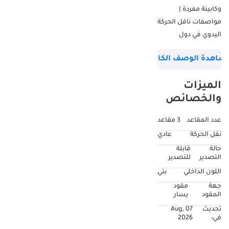
وكابينة مفردة |
مواصفات ناقل الحركة
اليدوي في دول
مجلس التعاون
شاهدة الوصف الكامل
الخليجي - الأداء
والميكانيكا • نوع
الميزات
المحرك: 2.8 لتر (2755
والخصائص
سم مكعب) 4
أسطوانات متتالية
عدد المقاعد
3 مقاعد
ديزل توربو • أقصى
نقل الحركة
عادي
قدرة: حوالي 201
حالة
قابلة
حصان عند 3000-
التصدير
للتصدير
3400 دورة في الدقيقة
اللون الداخلي
بني
• أقصى عزم دوران:
جهة
مقود
حوالي 500 نيوتن متر
المقود
يسار
عند 1600-2800 دورة
تحديث
07 Aug,
في الدقيقة • ناقل
في:
2026
الحركة: ناقل حركة