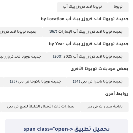
ومساعدة السائق •
تويوتا
تويوتا لاند كروزر بيك آب
الوسائد الهوائية:
وسائد هوائية أمامية
جديدة تويوتا لاند كروزر بيك آب by Location
للسائق والراكب
(D+P) • نظام الدفع
جديدة تويوتا لاند كروزر بيك آب الإمارات
(367)
جديدة تويوتا لاند كروزر
الرباعي: نظام التحكم
جديدة تويوتا لاند كروزر بيك آب by Year
في الجر • نظام التحكم
في الثبات: نظام
جديدة تويوتا لاند كروزر بيك آب 2025
(200)
جديدة تويوتا لاند كروزر بيك آ
التحكم في ثبات
المركبة (VSC) • أنظمة
بعض موديلات تويوتا الأخرى
الفرامل: نظام منع
جديدة تويوتا تاندرا في دبي
(34)
جديدة تويوتا تاكوما في دبي
(23)
انغلاق المكابح (ABS)،
نظام توزيع قوة
روابط أخرى
الفرامل إلكترونيًا
(EBD)، نظام مساعد
يابانية سيارات في دبي
سيارات ذات الأميال القليلة للبيع في دبي
الفرامل (BA) • نظام
المساعدة على صعود
التلال: نظام التحكم
تحميل تطبيق <span class="open-