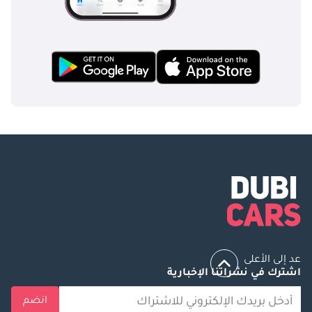
المتحدة مقرًا لها، وهي
شركة رائدة وموثوقة
في مجال استيراد
وتصدير السيارات
عالميًا لأكثر من 22
عامًا. نحن متخصصون
في توفير وتوصيل
سيارات جديدة عالية
الجودة إلى جميع أنحاء
العالم بأسعار
تنافسية للغاية. نتولى
عملية الشحن
بالكامل، مما يضمن
تجربة سلسة وخالية
من المتاعب من البيع
عد إلى الأعلى
إلى التسليم، بغض
اشترك في نشراتنا الإخبارية
النظر عن موقعك.
تويوتا لاند كروزر 79
انضم