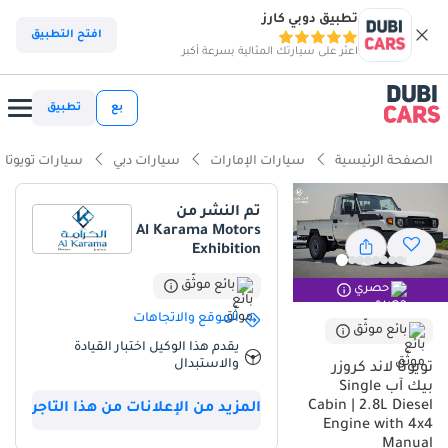
تطبيق دوبي كارز
افتح التطبيق
اعثر على سيارتك المثالية بسرعة أكبر
بع
تطبيق
الصفحة الرئيسية
سيارات الإمارات
سيارات دبي
سيارات تويوتا
تم النشر من
Al Karama Motors
Exhibition
بائع موثّق
حصري
الموقع والاتجاهات
بائع موثّق
يقدم هذا الوكيل اختبار القيادة
والاستبدال
تويوتا لاند كروزر
بيك آب Single
Cabin | 2.8L Diesel
المزيد من الإعلانات من هذا التاجر
Engine with 4x4
Manual