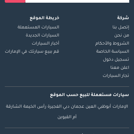
كابينة مفردة دبي، لاند
كروزر 79 كابينة
مزدوجة 2026، لاند
شركة
خريطة الموقع
كروزر 79 محرك بنزين
إتصل بنا
السيارات المستعملة
V6 سعة 4.0 لتر
من نحن
السيارات الجديدة
أوتوماتيكي، تويوتا لاند
الشروط والأحكام
أخبار السيارات
كروزر 79 بيك أب ديزل
السياسة الخاصة
قم ببيع سيارتك في الإمارات
سعة 2.8 لتر، لاند
تسجيل دخول
كروزر 79 محرك ديزل
اعلن معنا
توربو V8 سعة 4.5 لتر
تجار السيارات
للتصدير، لاند كروزر 79
كاملة المواصفات
بمناسبة الذكرى
سيارات مستعملة
للبيع
حسب الموقع
السبعين، لاند كروزر
الإمارات
أبوظبي
العين
عجمان
دبي
الفجيرة
رأس الخيمة
الشارقة
79 مزودة بقفل
تفاضلي ورافعة
أم القيوين
كهربائية، تويوتا لاند
كروزر 79 بيك أب