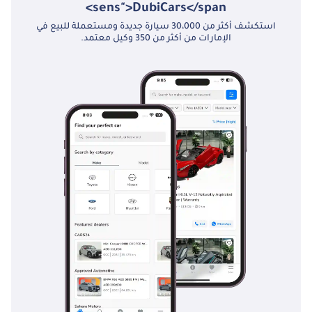
في بدء التشغيل على
sens">DubiCars</span>
المنحدرات (HAC)
استكشف أكثر من 30،000 سيارة جديدة ومستعملة للبيع في
#LandCruiserPickup
الإمارات من أكثر من 350 وكيل معتمد.
#LandCruiser79
#LC79Series
#Toyota79Series
#LandCruiser4x4
#ToyotaPickup #LC79
#Toyota4x4 #Toyota
#ToyotaCar
#ToyotaUAE
#ToyotaGCC شركة
الكرامة للسيارات:
شريكك العالمي في
استيراد وتصدير
السيارات. تتخذ شركة
الكرامة للسيارات من
دولة الإمارات العربية