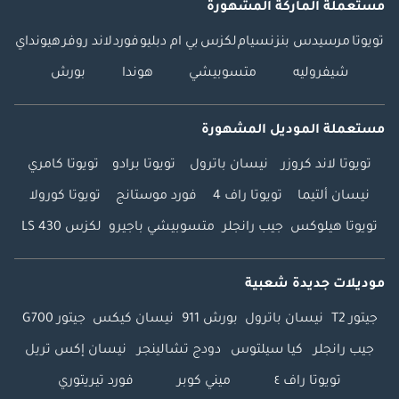
مستعملة الماركة المشهورة
بمواصفات دول
مجلس التعاون
تويوتا
مرسيدس بنز
نسيام
لكزس
بي ام دبليو
فورد
لاند روفر
هيونداي
الخليجي، لاند كروزر 79
شيفروليه
متسوبيشي
هوندا
بورش
دفع رباعي معدلة
للطرق الوعرة في
الإمارات، لاند كروزر 79
مستعملة الموديل المشهورة
للتصدير فقط من دبي،
تويوتا لاند كروزر
نيسان باترول
تويوتا برادو
تويوتا كامري
تويوتا لاند كروزر 79
جديدة تمامًا لأفريقيا،
نيسان ألتيما
تويوتا راف 4
فورد موستانج
تويوتا كورولا
لاند كروزر 79 ديزل
تويوتا هيلوكس
جيب رانجلر
متسوبيشي باجيرو
لكزس LS 430
بناقل حركة يدوي، لاند
كروزر 79 كابينة
مزدوجة كاملة
موديلات جديدة شعبية
المواصفات، لاند
جيتور T2
نيسان باترول
بورش 911
نيسان كيكس
جيتور G700
كروزر 79 كابينة مفردة
بعجلات فولاذية، تويوتا
جيب رانجلر
كيا سيلتوس
دودج تشالينجر
نيسان إكس تريل
لاند كروزر 79 طقم
تويوتا راف ٤
ميني كوبر
فورد تيريتوري
هيكل عريض