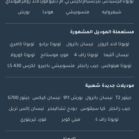
تويوتا
مرسيدس بنز
نسيام
لكزس
بي ام دبليو
فورد
لاند روفر
هيونداي
شيفروليه
متسوبيشي
هوندا
بورش
مستعملة الموديل المشهورة
تويوتا لاند كروزر
نيسان باترول
تويوتا برادو
تويوتا كامري
نيسان ألتيما
تويوتا راف 4
فورد موستانج
تويوتا كورولا
تويوتا هيلوكس
جيب رانجلر
متسوبيشي باجيرو
لكزس LS 430
موديلات جديدة شعبية
جيتور T2
نيسان باترول
بورش 911
نيسان كيكس
جيتور G700
جيب رانجلر
كيا سيلتوس
دودج تشالينجر
نيسان إكس تريل
تويوتا راف ٤
ميني كوبر
فورد تيريتوري