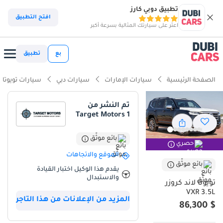
تطبيق دوبي كارز
ذكاء دوبي كارز
افتح التطبيق
اعثر على سيارتك المثالية بسرعة أكبر
ذكاء دوبيكارز
بع
تطبيق
أبرز المواصفات
الصفحة الرئيسية
سيارات الإمارات
سيارات دبي
سيارات تويوتا
مصمم خصيصًا للطرق الوعرة
تم النشر من
Target Motors 1
أقل معدل استهلاك في فئته
أحدث معايير أنظمة مساعدة السائق المتقدمة (ADAS)
بائع موثّق
حصري
الموقع والاتجاهات
ملخص
بائع موثّق
يقدم هذا الوكيل اختبار القيادة
والاستبدال
يمثل هذا الجيل الأحدث من VXR قمة فئة 300، حيث يجمع بين موثوقية لا
تويوتا لاند كروزر
تُضاهى وفخامة عالمية المستوى. وباعتباره طراز 2025، فهو مزود بأحدث
VXR 3.5L
المزيد من الإعلانات من هذا التاجر
نسخة من محرك التوربو المزدوج، مما يوفر عزم دوران هائلاً يجعله سهل
$ 86,300
القيادة على الطرق السريعة E11 وفي الكثبان الرملية الصحراوية. يُعد اللون
الأسود الخارجي خيارًا مثاليًا لسوق دول مجلس التعاون الخليجي، مما