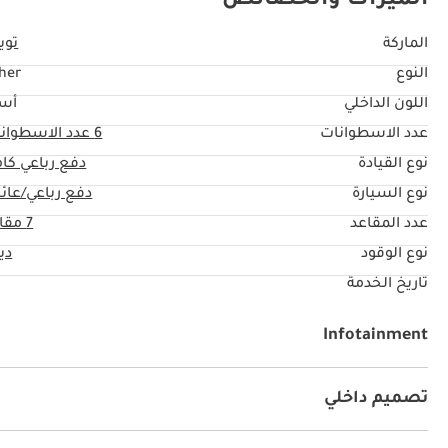
الميزات والخصائص
الماركة
تويو
النوع
her
اللون الداخلي
أس
عدد الاسطوانات
6
عدد الاسطوان
نوع القيادة
دفع رباعي كا
نوع السيارة
دفع رباعي/عائل
عدد المقاعد
7 مقاعد
نوع الوقود
دي
تاريخ الخدمة
Infotainment
توصيل بلوتوث
مشعل أقراص دي في دي وسي دي
تصميم داخلي
مشغل إم بي ثري
يو أس بي