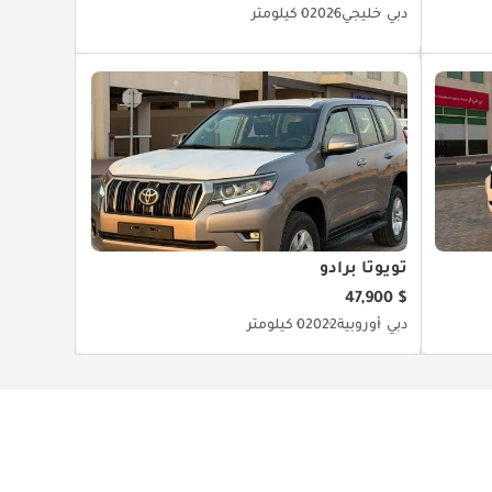
دبي
خليجي
2026
0 كيلومتر
تويوتا برادو
$ 47,900
دبي
أوروبية
2022
0 كيلومتر