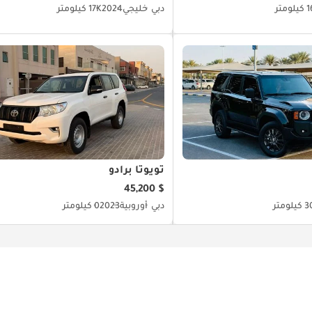
ومتر
دبي
خليجي
2024
17K كيلومتر
تويوتا برادو
$ 45,200
لومتر
دبي
أوروبية
2023
0 كيلومتر