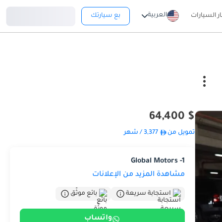
تسجيل دخول
العربية
ار السيارات
بع سيارتك
$ 64,400
تمويل من
3,377
/ شهر
Global Motors -1
مشاهدة المزيد من الإعلانات
استجابة سريعة
بائع موثّق
واتساب