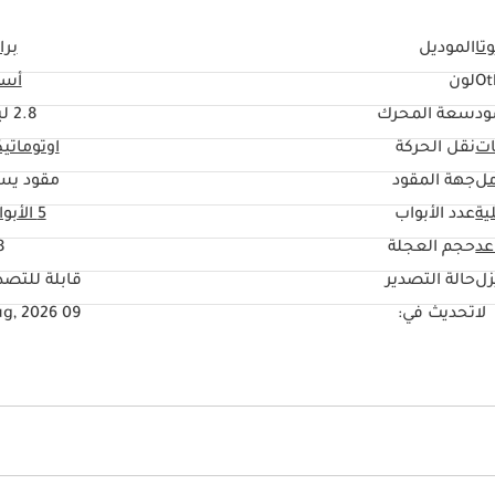
تا
الموديل
برا
Ot
لون
أسو
ود
سعة المحرك
2.8 ليتر
ات
نقل الحركة
اوتوماتي
مل
جهة المقود
مقود يس
ية
عدد الأبواب
5 الأبواب
حجم العجلة
"
زل
حالة التصدير
قابلة للتصد
لا
تحديث في:
09 Aug, 2026