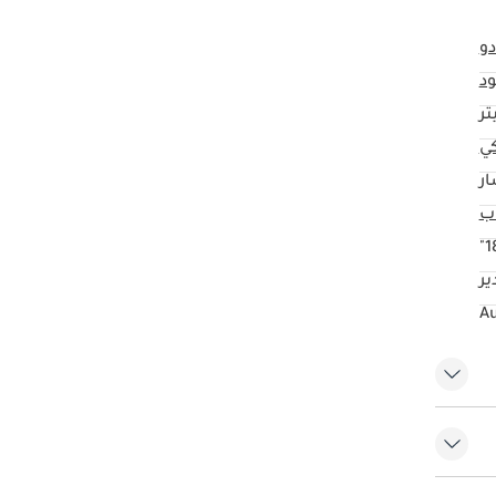
دو
د
كي
ار
18
ير