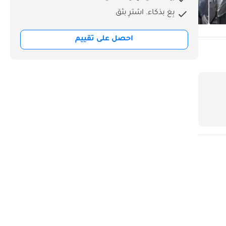
بِع بذكاء. اشترِ بثق
احصل على تقييم