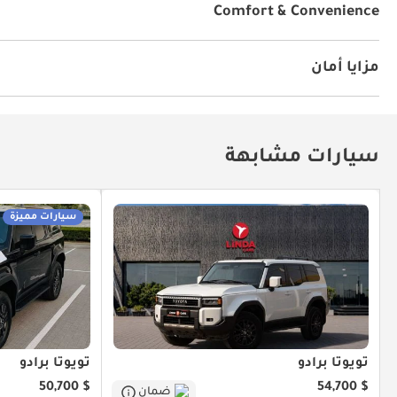
Comfort & Convenience
الملاحة
إعدادات هاتف خاصة
شاشة عرض معلومات على ا
مزايا أمان
دفع رباعي
نظام إندار ضد السرقة
سيارات مشابهة
سيارات مميزة
تويوتا برادو
تويوتا برادو
$ 50,700
$ 54,700
ضمان