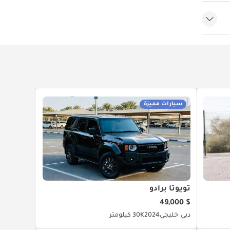
وية
سيارات مميزة
تويوتا برادو
$ 49,000
دبي
خليجي
2024
30K كيلومتر