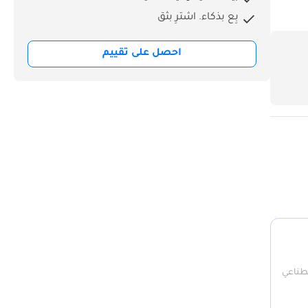
بِع بذكاء. اشترِ بثق
احصل على تقييم
صطناعي