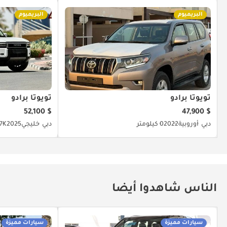
البريميوم
البريميوم
تويوتا برادو
تويوتا برادو
$ 52,100
$ 47,900
دبي
أوروبية
2022
0 كيلومتر
دبي
خليجي
2025
7.7K كي
الناس شاهدوا أيضا
سيارات مميزة
سيارات مميزة