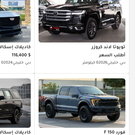
تويوتا لاند كروزر
كاديلاك إسكالا
أطلب السعر
$ 116,400
دبي
خليجي
2026
0 كيلومتر
دبي
خليجي
2024
0 كيلومتر
فورد F 150
كاديلاك إسكالا