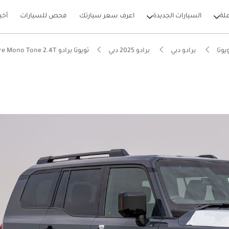
لة
السيارات الجديدة
اعرف سعر سيارتك
فحص للسيارات
أخب
يوتا
برادو دبي
برادو 2025 دبي
تويوتا برادو VXR Adventure Mono Tone 2.4T
بيكارز
يصًا للطرق الوعرة
ل استهلاك في فئته
 5 نجوم من NCAP