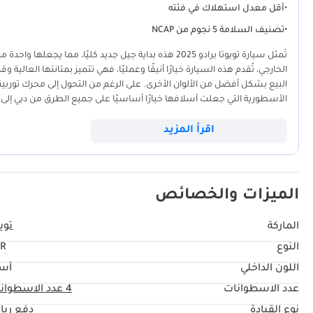
•
أقل معدل استهلاك في فئته
•
تصنيف السلامة 5 نجوم من NCAP
تُمثل سيارة تويوتا برادو 2025 هذه بداية جيل جديد كليًا،
الخارجي، تُقدم هذه السيارة خيارًا أنيقًا وعمليًا، فهي تتميز بمتانتها العا
الأسطورية التي جعلت أسلافها خيارًا أساسيًا على جميع الطرق من دبي إلى 
وهيكل قوي جاهز للقيادة المريحة على الطرق السريعة واستكشاف الصحراء
استراتيجية، حيث تُقدم أحدث تقنيات السيارات مع الحفاظ على مكانتها ض
اقرأ المزيد
دول مجلس التعاون الخليجي هو راحة البال التي تُوفرها شبكة خدمات واسعة ال
السيارات المستعملة المحلي.
الميزات والخصائص
الماركة
تويو
النوع
R
اللون الداخلي
أس
عدد الاسطوانات
4
عدد الاسطوان
نوع القيادة
دفع ربا