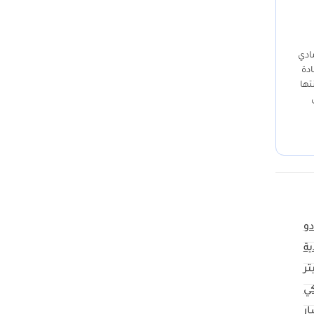
مادي
ادة
متانتها
في
دو
ية
كي
ار