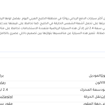
 مما يجعلها واحدة من أكثر سيارات الدفع الرباعي رواجًا في منطقة الخليج العربي اليوم. بفضل لونها الر
لية وقدرتها على تحمل أشعة الشمس الحارقة في الخليج، كما تحافظ على قيمتها عند إع
البيع بشكل أفضل من الألوان الأخرى. على الرغم من التحول إلى محرك توربيني سعة 2.4 لتر، إلا أن هذه السيارة الرياضية متعددة الاستخدامات تحافظ على 
صلالة. تتميز هذه السيارة عن منافسيها بتوازنها بين تصميم داخلي عصري بالكامل
 في عطلات نهاية الأسبوع. سيجد المشترون في هذه السيارة فرصة استثمارية
من سلسلة سيارات معروفة بسهولة صيانتها. أهم ما يُفكر فيه مشتري السيارات 
نطاق، بالإضافة إلى حقيقة أن هذه السيارات غالبًا ما تُعتبر أصولًا قيّمة في سوق
تا
الموديل
برا
VX
لون
رماد
ود
سعة المحرك
2.4 ليتر
ات
نقل الحركة
اوتوماتي
عي
جهة المقود
مقود يس