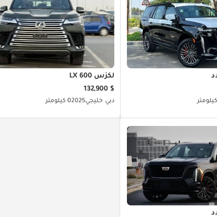
د
لكزس LX 600
$ 132,900
دبي
خليجي
2025
0 كيلومتر
د