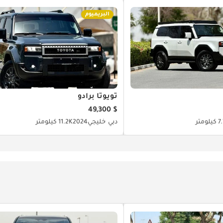
البريميوم
تويوتا برادو
$ 49,300
لومتر
دبي
خليجي
2024
11.2K كيلومتر