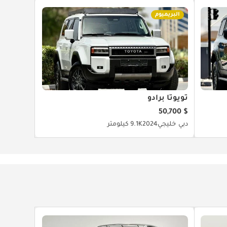
البريميوم
تويوتا برادو
$ 50,700
دبي
خليجي
2024
9.1K كيلومتر