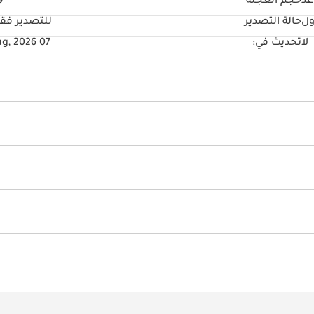
حجم العجلة
"
ول
حالة التصدير
للتصدير فق
لا
تحديث في:
07 Aug, 2026
رفيه
يو أس بي
دهان مميز
رف سقفي
مزايا رياضية
نظام تعليق رياضي
السرقة
هزة استشعار للركن الأمامي
إعدادات هاتف خاصة
مكيّف