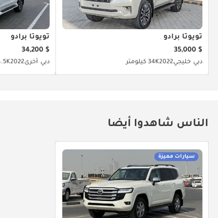
تويوتا برادو
تويوتا برادو
$ 34,200
$ 35,000
دبي
خليجي
2022
34K كيلومتر
دبي
أخرى
2022
84.5K كيل
الناس شاهدوا أيضا
سيارات مميزة