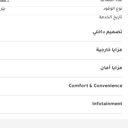
عدد المقاعد
7 مقاعد
نوع الوقود
بتر
تاريخ الخدمة
تصميم داخلي
نظام آي يو أكس
كراسي مع ذاكرة
نظام المعلومات والت
مزايا خارجية
سقف متحرك
مزودة للطرق الوعرة
عجلات عالية الأداء
مزايا أمان
دفع رباعي
أنوار ليد أمامية
أنوار زينون
نظام إندار ضد 
Comfort & Convenience
براد
الملاحة
أقفال أبواب كهربائية
نوافذ مخفية
أج
مقاعد بنظام تدفئة وتبريد
Infotainment
توصيل بلوتوث
مشعل أقراص دي في دي وسي دي