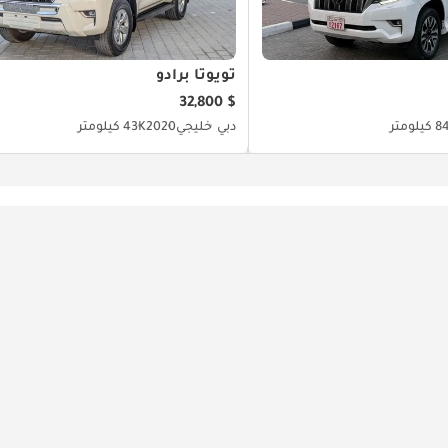
تويوتا برادو
$ 32,800
ومتر
دبي
خليجي
2020
43K كيلومتر