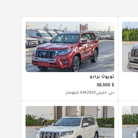
تويوتا برادو
$ 38,300
دبي
خليجي
2022
43K كيلومتر