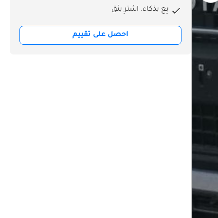
بِع بذكاء. اشترِ بثق
احصل على تقييم