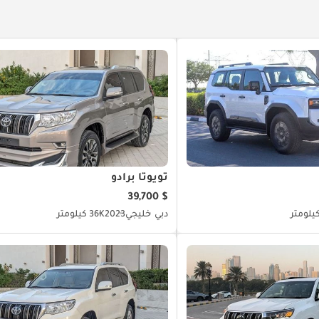
تويوتا برادو
$ 39,700
دبي
خليجي
2023
36K كيلومتر