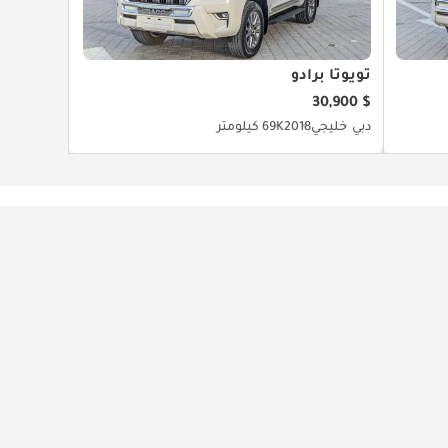
تويوتا برادو
$ 30,900
دبي
خليجي
2018
69K كيلومتر