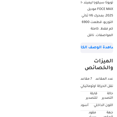
تويوتا سيكويا ليميتد I-
FOCE MAX موديل
2025، بمحرك V6 ثنائي
التوربو، قطعت 6900
كم فقط. كاملة
المواصفات. ناقل
حركة أوتوماتيكي ذكي
شاهدة الوصف الكامل
بعشر سرعات بتحكم
إلكتروني (ECT-i).
الميزات
مقاعد منفصلة. نظام
والخصائص
صوتي فاخر من JBL®.
سقف بانورامي. باقة
عدد المقاعد
7 مقاعد
شحن كابل الهاتف.
نقل الحركة
اوتوماتيكي
حالة
قابلة
التصدير
للتصدير
اللون الداخلي
أسود
جهة
مقود