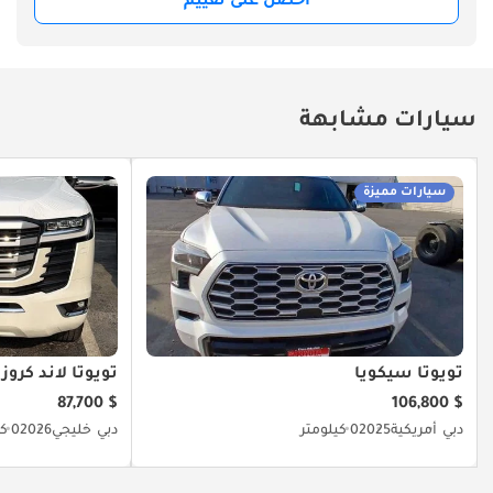
احصل على تقييم
سيارات مشابهة
سيارات مميزة
تويوتا سيكويا
تويوتا لاند كروزر
$ 87,700
$ 106,800
دبي
أمريكية
2025
0 كيلومتر
دبي
خليجي
2026
0 كيلومتر