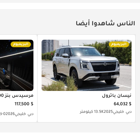
الناس شاهدوا أيضا
البريميوم
البريميوم
نيسان باترول
مرسيدس بنز V 300
$ 117,500
$ 64,032
دبي
خليجي
2025
13.5K كيلومتر
دبي
خليجي
2026
0 كيلومتر