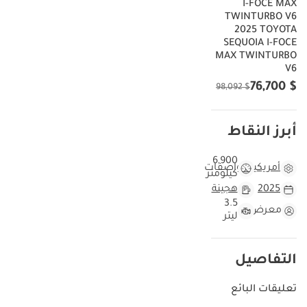
I-FOCE MAX
TWINTURBO V6
2025 TOYOTA
SEQUOIA I-FOCE
MAX TWINTURBO
V6
$ 76,700
$ 98,092
أبرز النقاط
6,900
أمريكية
مواصفات
كيلومتر
2025
هجينة
3.5
معرض
ليتر
التفاصيل
تعليقات البائع