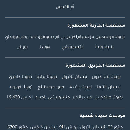
أم القيوين
مستعملة الماركة المشهورة
تويوتا
مرسيدس بنز
نسيام
لكزس
بي ام دبليو
فورد
لاند روفر
هيونداي
شيفروليه
متسوبيشي
هوندا
بورش
مستعملة الموديل المشهورة
تويوتا لاند كروزر
نيسان باترول
تويوتا برادو
تويوتا كامري
نيسان ألتيما
تويوتا راف 4
فورد موستانج
تويوتا كورولا
تويوتا هيلوكس
جيب رانجلر
متسوبيشي باجيرو
لكزس LS 430
موديلات جديدة شعبية
جيتور T2
نيسان باترول
بورش 911
نيسان كيكس
جيتور G700