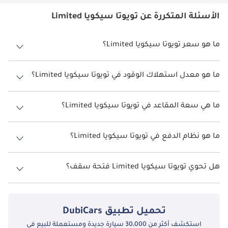
الأسئلة المتكررة عن تويوتا سيكويا Limited
ما هو سعر تويوتا سيكويا Limited؟
سعر تويوتا سيكويا Limited هو درهم 345,000.
ما هو معدل استهلاك الوقود في تويوتا سيكويا Limited؟
يبلغ معدل استهلاك الوقود المقترح من الشركة المصنعة لسيارة تويوتا
سيكويا 2026 من 9 كم/ليتر.
ما هي سعة المقاعد في تويوتا سيكويا Limited؟
تتسع تويوتا سيكويا Limited لأ 7 أشخاص.
ما هو نظام الدفع في تويوتا سيكويا Limited؟
نظام الدفع في تويوتا سيكويا All Wheel Drive Limited.
هل تحوي تويوتا سيكويا Limited فتحة سقف؟
نعم توفر تويوتا سيكويا Limited فتحة السقف كخيار.
تحميل تطبيق
DubiCars
استكشف أكثر من 30،000 سيارة جديدة ومستعملة للبيع في