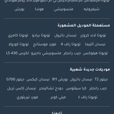
تويوتا
مرسيدس بنز
نسيام
لكزس
بي ام دبليو
فورد
لاند روفر
هيونداي
شيفروليه
متسوبيشي
هوندا
بورش
مستعملة الموديل المشهورة
تويوتا لاند كروزر
نيسان باترول
تويوتا برادو
تويوتا كامري
نيسان ألتيما
تويوتا راف 4
فورد موستانج
تويوتا كورولا
تويوتا هيلوكس
جيب رانجلر
متسوبيشي باجيرو
لكزس LS 430
موديلات جديدة شعبية
جيتور T2
نيسان باترول
بورش 911
نيسان كيكس
جيتور G700
جيب رانجلر
كيا سيلتوس
دودج تشالينجر
نيسان إكس تريل
تويوتا راف ٤
ميني كوبر
فورد تيريتوري