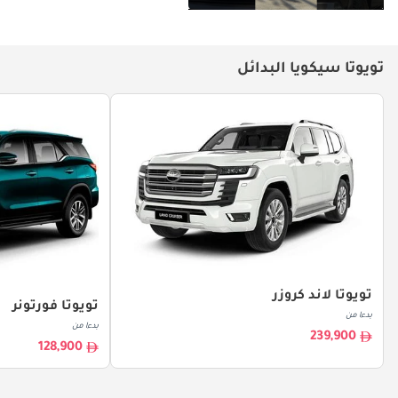
تويوتا سيكويا البدائل
تويوتا لاند كروزر
تويوتا فورتونر
بدءا من
بدءا من
239,900
128,900