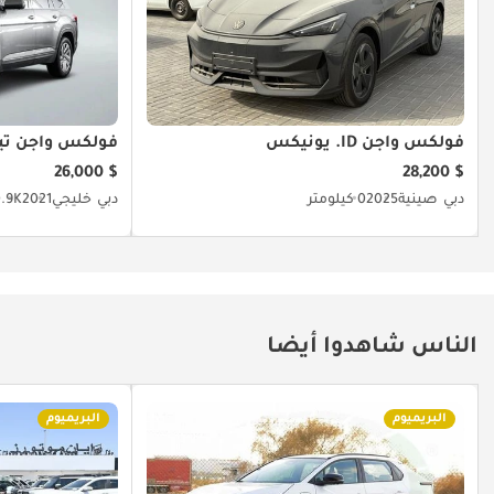
فولكس واجن ID. يونيكس
فولكس واجن تي
$ 26,000
$ 28,200
دبي
صينية
2025
0 كيلومتر
دبي
خليجي
2021
50.9K كي
الناس شاهدوا أيضا
البريميوم
البريميوم