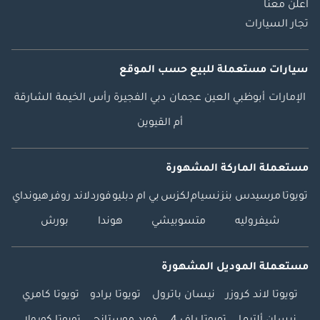
اعلن معنا
تجار السيارات
سيارات مستعملة
للبيع
حسب الموقع
الإمارات
أبوظبي
العين
عجمان
دبي
الفجيرة
رأس الخيمة
الشارقة
أم القيوين
مستعملة الماركة المشهورة
تويوتا
مرسيدس بنز
نسيام
لكزس
بي ام دبليو
فورد
لاند روفر
هيونداي
شيفروليه
متسوبيشي
هوندا
بورش
مستعملة الموديل المشهورة
تويوتا لاند كروزر
نيسان باترول
تويوتا برادو
تويوتا كامري