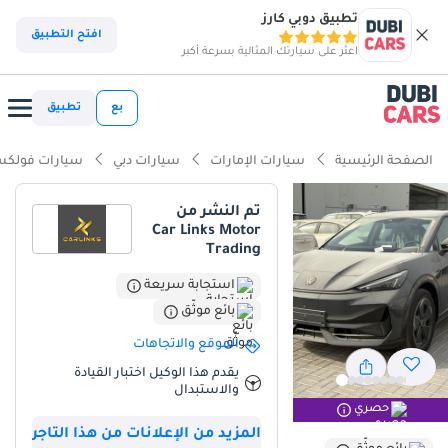
تطبيق دوبي كارز
افتح التطبيق
اعثر على سيارتك المثالية بسرعة أكبر
بع
تطبيق
الصفحة الرئيسية
سيارات الإمارات
سيارات دبي
سيارات فولكس
تم النشر من
Car Links Motor
Trading
استجابة سريعة
بائع موثّق
الموقع والاتجاهات
يقدم هذا الوكيل اختبار القيادة
والاستبدال
حصري
المزيد من الإعلانات من هذا التاجر