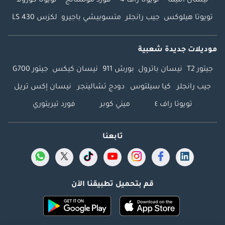
نيسان ألتيما
تويوتا راف 4
فورد موستانج
تويوتا كورولا
تويوتا هيلوكس
جيب رانجلر
متسوبيشي باجيرو
لكزس LS 430
موديلات جديدة شعبية
جيتور T2
نيسان باترول
بورش 911
نيسان كيكس
جيتور G700
جيب رانجلر
كيا سيلتوس
دودج تشالينجر
نيسان إكس تريل
تويوتا راف ٤
ميني كوبر
فورد تيريتوري
تابعنا
قم بتحميل تطبيقنا الآن