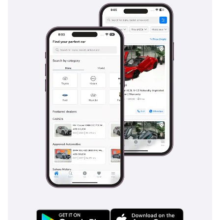
تحذير التصادم الأمامي
والخلفي
مكابح الطوارئ
التلقائية (AEB)
نظام تنبيه السائق من
التعب
تحذير فتح الأبواب
(DOW)
أنظمة القيادة
والتحكم
أنماط القيادة: رياضي /
مريح / اقتصادي /
ثلوج / طرق وعرة
نظام التعليق: تعليق
هوائي متغير الارتفاع
والصلابة
مساعدة الركن: