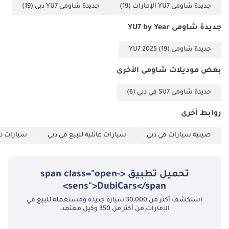
اختيارية: ‎245/50 R20‎
جديدة شاومى YU7 الإمارات
(19)
جديدة شاومى YU7 دبي
(19)
أو ‎275/40 R21‎ (بتكلفة
إضافية)
جديدة شاومى YU7 by Year
أنظمة السلامة
جديدة شاومى YU7 2025
(19)
السلامة السلبية:
بعض موديلات شاومى الأخرى
6 وسائد هوائية
(أمامية – جانبية –
جديدة شاومى SU7 في دبي
(6)
ستائرية – وسطية)
روابط أخرى
نقاط تثبيت ISOFIX
لمقاعد الأطفال
صينية سيارات في دبي
سيارات عائلية للبيع في دبي
سيارات ذات
مراقبة ضغط
الإطارات
تحميل تطبيق <span class="open-
السلامة النشطة:
sens">DubiCars</span>
نظام ABS وEBD وEBA
استكشف أكثر من 30،000 سيارة جديدة ومستعملة للبيع في
وTCS وESC
الإمارات من أكثر من 350 وكيل معتمد.
تحذير مغادرة المسار