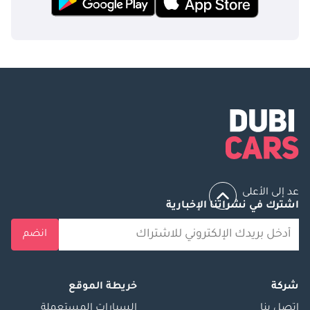
كاميرات 360° + رؤية
أرضية شفافة
(Transparent
Chassis)
المعالجات والعتاد
الذكي:
المعالج: Nvidia Drive
AGX Thor بقدرة 700
TOPS
رادار ليزري: HESAI
عد إلى الأعلى
AT128 (بمدى 200 م –
اشترك في نشراتنا الإخبارية
128 خط ليزري)
الكاميرات: 11 كاميرا
انضم
(أمامية 8MP – بيئية
3MP – محيطية 3MP)
حساسات فوق
شركة
خريطة الموقع
صوتية: 12
إتصل بنا
السيارات المستعملة