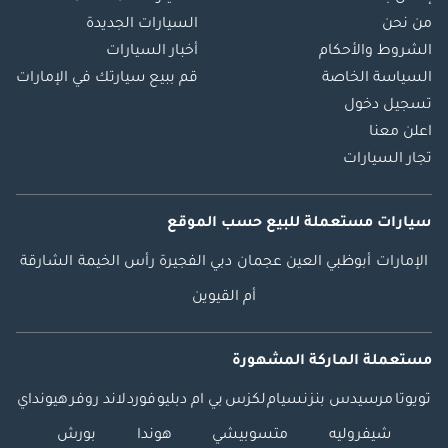
رادار موجات
من نحن
السيارات الجديدة
ميليمترية: 1
الشروط والأحكام
أخبار السيارات
السياسة الخاصة
قم ببيع سيارتك في الإمارات
القيادة الذاتية
تسجيل دخول
والمساعدة
اعلن معنا
النظام: Xiaomi HAD
المستوى: L2
تجار السيارات
مثبت السرعة: تفاعلي
متكيف مع جميع
سيارات مستعملة
للبيع
حسب الموقع
السرعات
الوظائف: الحفاظ على
الإمارات
أبوظبي
العين
عجمان
دبي
الفجيرة
رأس الخيمة
الشارقة
المسار، ركن ذكي
أم القيوين
بالذاكرة، ركن عن بُعد،
تغيير المسار التلقائي،
التعرف على إشارات
مستعملة الماركة المشهورة
المرور
تويوتا
مرسيدس بنز
نسيام
لكزس
بي ام دبليو
فورد
لاند روفر
هيونداي
الخرائط والملاحة:
Gaode – نظام ملاحة
شيفروليه
متسوبيشي
هوندا
بورش