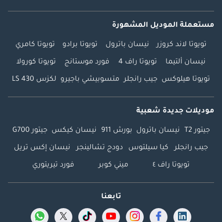
عالي الدقة
مستعملة الموديل المشهورة
الخارجية والإضاءة
المصابيح الأمامية:
تويوتا لاند كروزر
نيسان باترول
تويوتا برادو
تويوتا كامري
Matrix LED
نيسان ألتيما
تويوتا راف 4
فورد موستانج
تويوتا كورولا
إضاءة نهارية: LED
إضاءة أمامية
تويوتا هيلوكس
جيب رانجلر
متسوبيشي باجيرو
لكزس LS 430
أوتوماتيكية + تأخير
الإطفاء
موديلات جديدة شعبية
الأبواب: بدون إطار +
مقابض كهربائية
جيتور T2
نيسان باترول
بورش 911
نيسان كيكس
جيتور G700
مخفية
جيب رانجلر
كيا سيلتوس
دودج تشالينجر
نيسان إكس تريل
باب خلفي كهربائي
تويوتا راف ٤
ميني كوبر
فورد تيريتوري
بذاكرة
سقف بانورامي زجاجي
(غير قابل للفتح)
تابعنا
الجنوط: ألمنيوم
(19/20/21 بوصة)