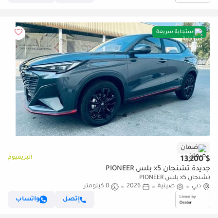
استجابة سريعة
ضمان
البريميوم
$ 13,200
جديدة تشنجان x5 بلس PIONEER
تشنجان x5 بلس PIONEER
دبي
صينية
2026
0 كيلومتر
إتصل
واتساب