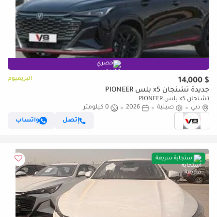
حصري
البريميوم
$ 14,000
جديدة تشنجان x5 بلس PIONEER
تشنجان x5 بلس PIONEER
دبي
صينية
2026
0 كيلومتر
إتصل
واتساب
استجابة سريعة