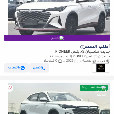
حصري
أطلب السعر
جديدة تشنجان x5 بلس PIONEER
تشنجان x5 بلس PIONEER (للتصدير فقط)
دبي
صينية
2026
0 كيلومتر
إتصل
واتساب
استجابة سريعة