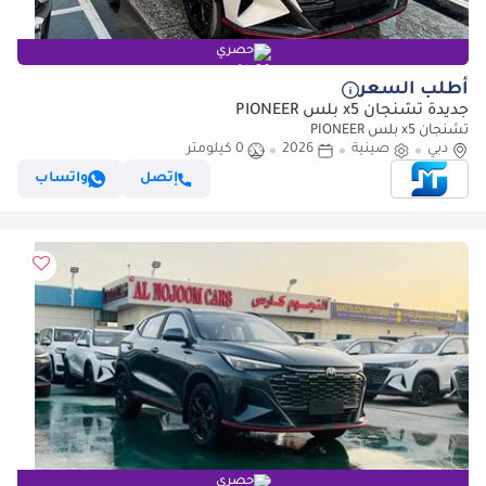
حصري
أطلب السعر
جديدة تشنجان x5 بلس PIONEER
تشنجان x5 بلس PIONEER
دبي
صينية
2026
0 كيلومتر
إتصل
واتساب
حصري