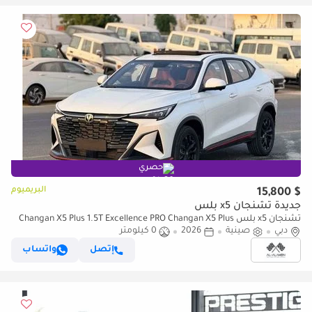
حصري
البريميوم
$ 15,800
جديدة تشنجان x5 بلس
تشنجان x5 بلس Changan X5 Plus 1.5T Excellence PRO Changan X5 Plus
دبي
1.5T 2026
صينية
2026
0 كيلومتر
إتصل
واتساب