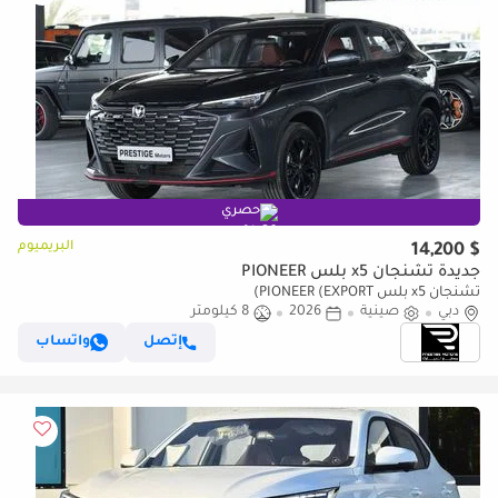
حصري
البريميوم
$ 14,200
جديدة تشنجان x5 بلس PIONEER
تشنجان x5 بلس PIONEER (EXPORT)
دبي
صينية
2026
8 كيلومتر
إتصل
واتساب