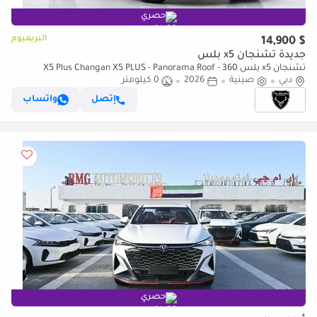
حصري
البريميوم
$ 14,900
جديدة تشنجان x5 بلس
تشنجان x5 بلس X5 Plus Changan X5 PLUS - Panorama Roof - 360
دبي
صينية
2026
0 كيلومتر
Cameras - Electric Seat - 2026 Brand New (Export)
إتصل
واتساب
حصري