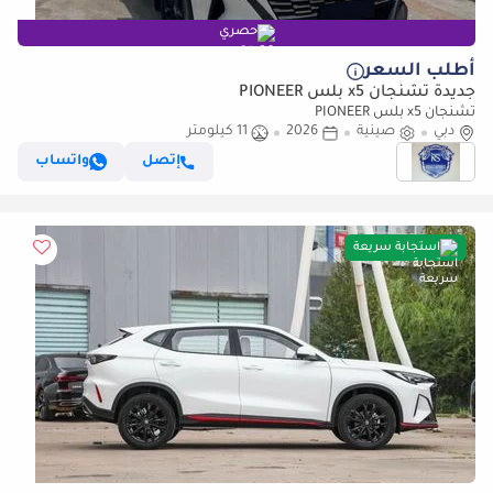
حصري
أطلب السعر
جديدة تشنجان x5 بلس PIONEER
تشنجان x5 بلس PIONEER
دبي
صينية
2026
11 كيلومتر
إتصل
واتساب
استجابة سريعة