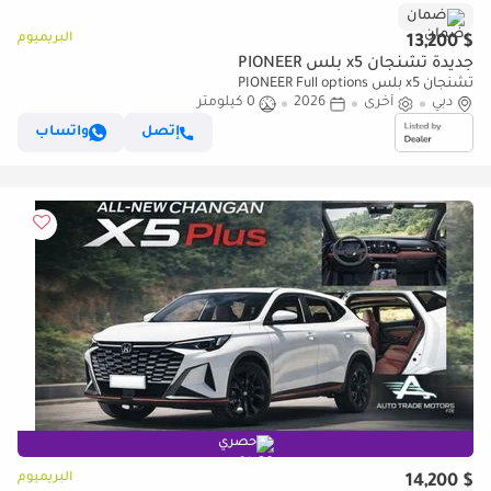
ضمان
البريميوم
$ 13,200
جديدة تشنجان x5 بلس PIONEER
تشنجان x5 بلس PIONEER Full options
دبي
أخرى
2026
0 كيلومتر
إتصل
واتساب
حصري
البريميوم
$ 14,200