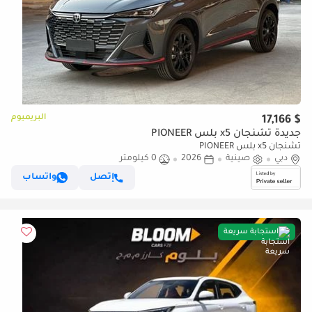
البريميوم
$ 17,166
جديدة تشنجان x5 بلس PIONEER
تشنجان x5 بلس PIONEER
دبي
صينية
2026
0 كيلومتر
إتصل
واتساب
استجابة سريعة