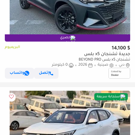
حصري
البريميوم
$ 14,100
جديدة تشنجان x5 بلس
تشنجان x5 بلس BEYOND PRO
دبي
صينية
2026
0 كيلومتر
إتصل
واتساب
استجابة سريعة