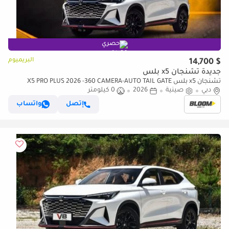
حصري
البريميوم
$ 14,700
جديدة تشنجان x5 بلس
تشنجان x5 بلس X5 PRO PLUS 2026 -360 CAMERA-AUTO TAIL GATE
دبي
صينية
WHITE LIMITED CARS
2026
0 كيلومتر
إتصل
واتساب