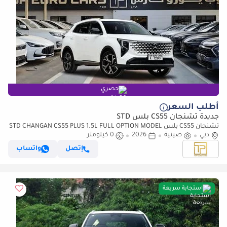
حصري
أطلب السعر
جديدة تشنجان CS55 بلس STD
تشنجان CS55 بلس STD CHANGAN CS55 PLUS 1.5L FULL OPTION MODEL
2026.
دبي
صينية
2026
0 كيلومتر
إتصل
واتساب
استجابة سريعة