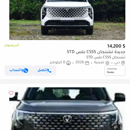
البريميوم
$ 14,200
جديدة تشنجان CS55 بلس STD
تشنجان CS55 بلس STD
دبي
صينية
2026
0 كيلومتر
إتصل
واتساب