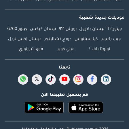
موديلات جديدة شعبية
جيتور T2
نيسان باترول
بورش 911
نيسان كيكس
جيتور G700
جيب رانجلر
كيا سيلتوس
دودج تشالينجر
نيسان إكس تريل
تويوتا راف ٤
ميني كوبر
فورد تيريتوري
تابعنا
قم بتحميل تطبيقنا الآن