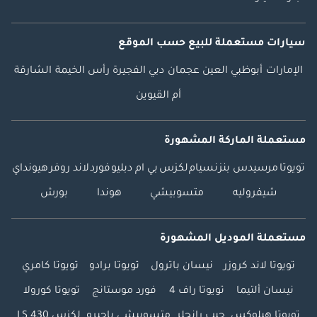
سيارات مستعملة
للبيع
حسب الموقع
الإمارات
أبوظبي
العين
عجمان
دبي
الفجيرة
رأس الخيمة
الشارقة
أم القيوين
مستعملة الماركة المشهورة
تويوتا
مرسيدس بنز
نسيام
لكزس
بي ام دبليو
فورد
لاند روفر
هيونداي
شيفروليه
متسوبيشي
هوندا
بورش
مستعملة الموديل المشهورة
تويوتا لاند كروزر
نيسان باترول
تويوتا برادو
تويوتا كامري
نيسان ألتيما
تويوتا راف 4
فورد موستانج
تويوتا كورولا
تويوتا هيلوكس
جيب رانجلر
متسوبيشي باجيرو
لكزس LS 430