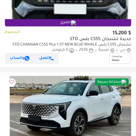
حصري
البريميوم
$ 15,200
جديدة تشنجان CS55 بلس STD
تشنجان CS55 بلس STD CHANGAN CS55 Plus 1.5T NEW BLUE WHALE
2026
دبي
صينية
2026
0 كيلومتر
إتصل
واتساب
استجابة سريعة