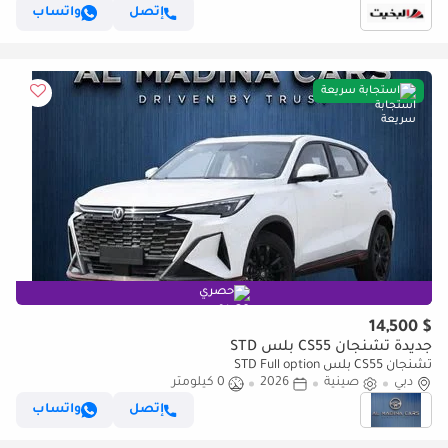
إتصل
واتساب
استجابة سريعة
حصري
$ 14,500
جديدة تشنجان CS55 بلس STD
تشنجان CS55 بلس STD Full option
دبي
صينية
2026
0 كيلومتر
إتصل
واتساب