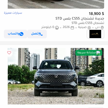
سيارات مميزة
$ 18,900
جديدة تشنجان CS55 بلس STD
تشنجان CS55 بلس STD
دبي
صينية
2026
0 كيلومتر
إتصل
واتساب
استجابة سريعة