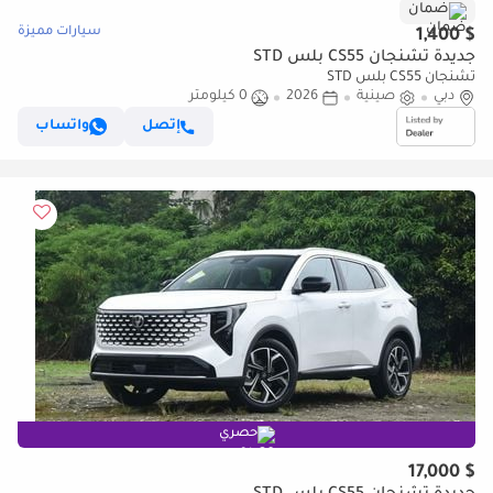
ضمان
سيارات مميزة
$ 1,400
جديدة تشنجان CS55 بلس STD
تشنجان CS55 بلس STD
دبي
صينية
2026
0 كيلومتر
إتصل
واتساب
حصري
$ 17,000