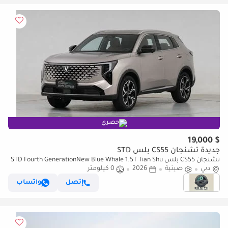
حصري
$ 19,000
جديدة تشنجان CS55 بلس STD
تشنجان CS55 بلس STD Fourth GenerationNew Blue Whale 1.5T Tian Shu
دبي
Premium Edition
صينية
2026
0 كيلومتر
إتصل
واتساب