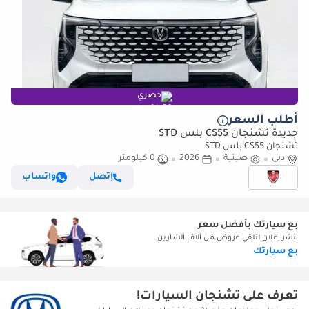
حصري
أطلب السعر
جديدة تشنجان CS55 بلس STD
تشنجان CS55 بلس STD
دبي
صينية
2026
0 كيلومتر
إتصل
واتساب
بع سيارتك بأفضل سعر
انشر إعلان لتلقي عروض من آلاف الشارين
بع سيارتك
تعرف على تشنجان السيارات!