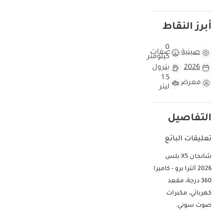
أبرز النقاط
0
صينية
مواصفات
كيلومتر
2026
بترول
1.5
معرض
ليتر
التفاصيل
تعليقات البائع
شانجان X5 بلس
2026 ألترا برو - كاميرا
360 درجة، مقعد
كهربائي، مكبرات
صوت سوني.