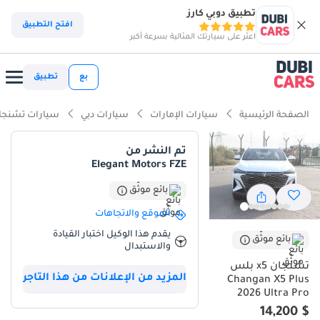
تطبيق دوبي كارز
افتح التطبيق
اعثر على سيارتك المثالية بسرعة أكبر
بع
تطبيق
الصفحة الرئيسية
سيارات الإمارات
سيارات دبي
سيارات تشنجا
تم النشر من
Elegant Motors FZE
بائع موثّق
الموقع والاتجاهات
يقدم هذا الوكيل اختبار القيادة
بائع موثّق
والاستبدال
تشنجان x5 بلس
المزيد من الإعلانات من هذا التاجر
Changan X5 Plus
2026 Ultra Pro
$ 14,200