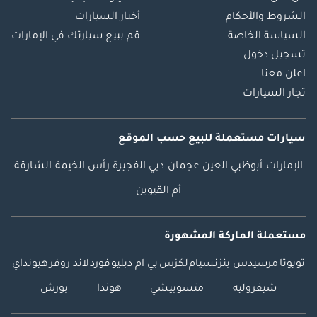
الشروط والأحكام
أخبار السيارات
السياسة الخاصة
قم ببيع سيارتك في الإمارات
تسجيل دخول
اعلن معنا
تجار السيارات
سيارات مستعملة
للبيع
حسب الموقع
الإمارات
أبوظبي
العين
عجمان
دبي
الفجيرة
رأس الخيمة
الشارقة
أم القيوين
مستعملة الماركة المشهورة
تويوتا
مرسيدس بنز
نسيام
لكزس
بي ام دبليو
فورد
لاند روفر
هيونداي
شيفروليه
متسوبيشي
هوندا
بورش