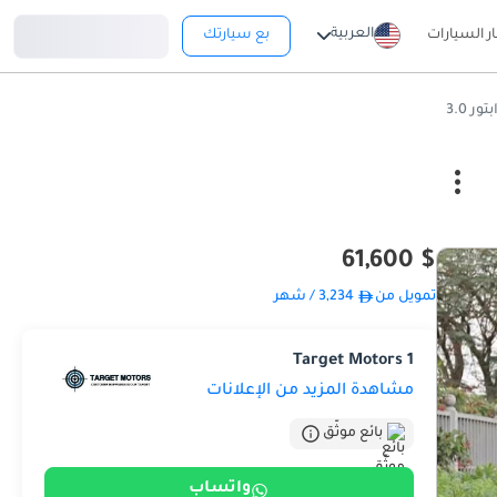
تسجيل دخول
العربية
ار السيارات
بع سيارتك
$ 61,600
تمويل من
3,234
/ شهر
Target Motors 1
مشاهدة المزيد من الإعلانات
بائع موثّق
واتساب