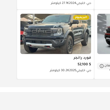
دبي
خليجي
2024
27.1K كيلومتر
البريميوم
فورد رانجر
$ 52,100
ان
دبي
خليجي
2025
30.2K كيلومتر