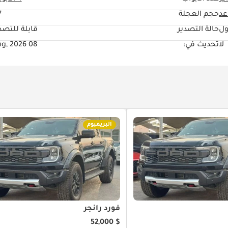
حجم العجلة
"
ول
حالة التصدير
قابلة للتصد
لا
تحديث في:
08 Aug, 2026
البريميوم
فورد رانجر
$ 52,000