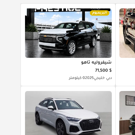
البريميوم
شيفروليه تاهو
$ 71,500
دبي
خليجي
2025
0 كيلومتر