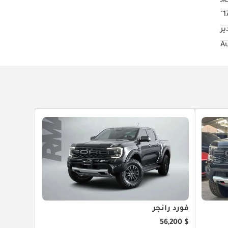
17
ير
فورد رانجر
$ 56,200