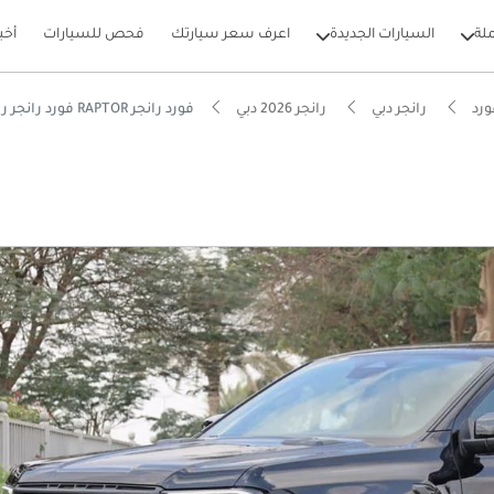
لة
السيارات الجديدة
اعرف سعر سيارتك
فحص للسيارات
أخب
رد
رانجر دبي
رانجر 2026 دبي
فورد رانجر RAPTOR فورد رانجر رابتور 3.0
بيكارز
قيقية على الطرق الوعرة
لسائق ADAS الأكثر تطوراً