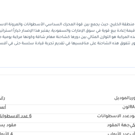
 منطقة الخليج، حيث يجمع بين قوة المحرك السداسي الأسطوانات والمرونة الاستث
 إعادة بيع قوية في سوق الإمارات والسعودية، يعتبر هذا الإصدار خياراً استراتيجي
المركبة هو التوازن المثالي بين دورها كشاحنة مهام شاقة وكونها مركبة يومية م
طور، تتفوق هذه الشاحنة على منافسيها في تقديم تجربة قيادة سلسة حتى في أقس
، فإن توافر قطع الغيار وسهولة الصيانة لهذا الطراز يجعله استثماراً آمناً طوي
رد
الموديل
ران
RA
لون
أسو
ود
عدد الاسطوانات
6
عدد الاسطوانا
كي
جهة المقود
مقود يس
آب
عدد الأبواب
4 الأبواب