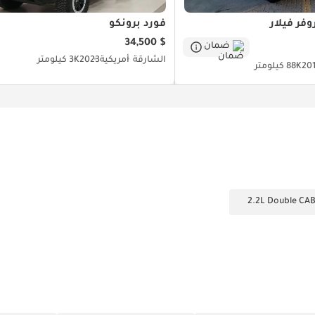
وفر فيلار
فورد برونكو
$ 34,500
ضمان
الشارقة
أمريكية
2023
3K كيلومتر
20
88K كيلومتر