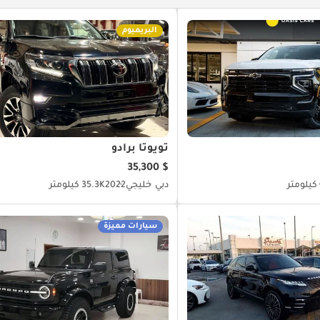
البريميوم
تويوتا برادو
$ 35,300
دبي
خليجي
2022
35.3K كيلومتر
سيارات مميزة