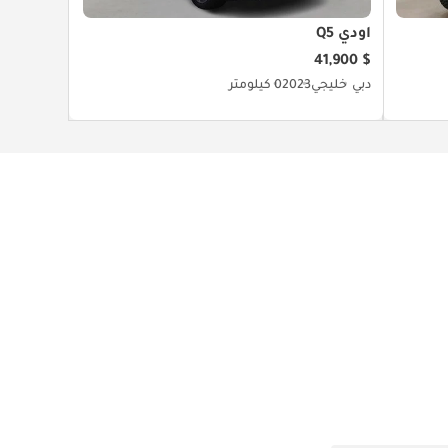
أودي Q5
$ 41,900
دبي
خليجي
2023
0 كيلومتر