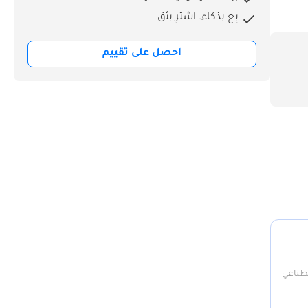
بِع بذكاء. اشترِ بثق
احصل على تقييم
صطناعي