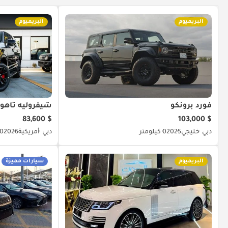
البريميوم
البريميوم
فورد برونكو
شيفروليه تاهو
$ 83,600
$ 103,000
دبي
خليجي
2025
0 كيلومتر
دبي
أمريكية
2026
0 كيلومتر
البريميوم
سيارات مميزة