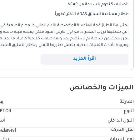
•
تصنيف 5 نجوم للسلامة من NCAP
•
نظام مساعدة السائق ADAS الأكثر تطوراً
يمثل هذا الطراز قمة الهندسة المخصصة للأداء العالي والمهام الصعبة في
التي تتطلبها دروب الصحراء. مع لون خارجي أسود ملكي يمنحه هيبة خاصة وقيمة
لمن يبحث عن شاحنة لم تستخدم بعد وبمواصفات خليجية كاملة. ما يميز هذه 
ومزودة بأحدث التقنيات الذكية. بفضل تطورها التقني ونظام التعليق المت
الظروف المناخية والتضاريس الوعرة. بالنسبة للمشتري في دول مجلس التعاون
الأمد.
اقرأ المزيد
الميزات والخصائص
الماركة
فو
النوع
PTOR
اللون الداخلي
أس
نقل الحركة
اوتوماتي
نوع السيارة
بيك 