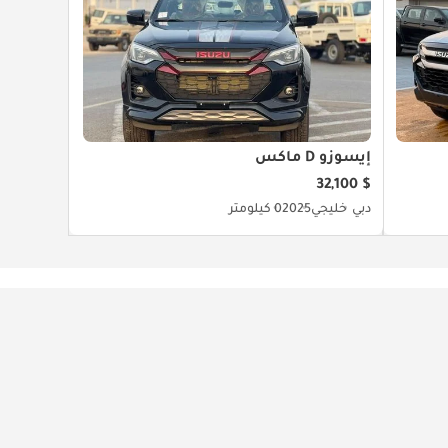
إيسوزو D ماكس
$ 32,100
دبي
خليجي
2025
0 كيلومتر