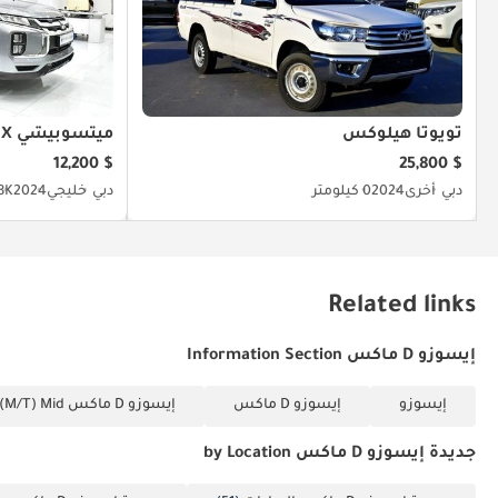
تويوتا هيلوكس
ميتسوبيشي ASX
$ 12,200
$ 25,800
دبي
أخرى
2024
0 كيلومتر
دبي
خليجي
2024
38K كيل
Related links
إيسوزو D ماكس Information Section
إيسوزو
إيسوزو D ماكس
إيسوزو D ماكس 3.0L CREW CAB 4WD LS (M/T) Mid
جديدة إيسوزو D ماكس by Location