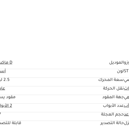
زو
الموديل
D ماكس
S
لون
أسو
ي
سعة المحرك
2.5 ليتر
ات
نقل الحركة
عاد
مي
جهة المقود
مقود يس
آب
عدد الأبواب
2 الأبواب
حجم العجلة
"
زل
حالة التصدير
قابلة للتصد