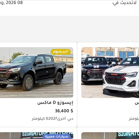
لا
تحديث في:
08 Aug, 2026
البريميوم
إيسوزو D ماكس
$ 36,400
دبي
أخرى
2027
0 كيلومتر
سيارات مميزة