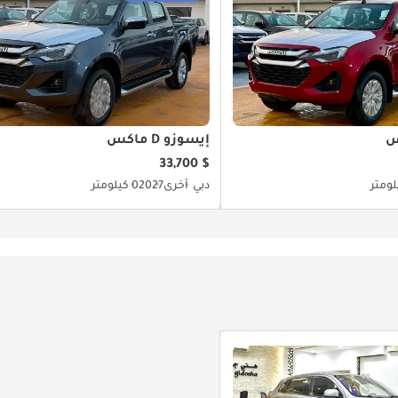
إيسوزو D ماكس
$ 33,700
دبي
أخرى
2027
0 كيلومتر