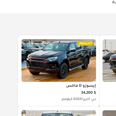
البريميوم
إيسوزو D ماكس
$ 34,200
دبي
أخرى
2027
0 كيلومتر