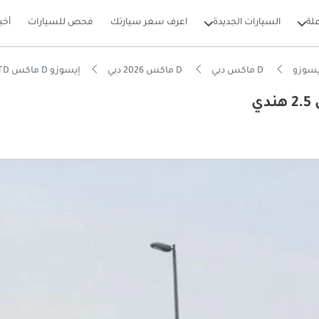
لة
السيارات الجديدة
اعرف سعر سيارتك
فحص للسيارات
أخب
يسوزو
D ماكس دبي
D ماكس 2026 دبي
إيسوزو D ماكس STD ايسوزو ديماكس سنجل 2.5 هندي