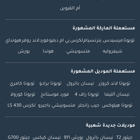
أم القيوين
مستعملة الماركة المشهورة
تويوتا
مرسيدس بنز
نسيام
لكزس
بي ام دبليو
فورد
لاند روفر
هيونداي
شيفروليه
متسوبيشي
هوندا
بورش
مستعملة الموديل المشهورة
تويوتا لاند كروزر
نيسان باترول
تويوتا برادو
تويوتا كامري
نيسان ألتيما
تويوتا راف 4
فورد موستانج
تويوتا كورولا
تويوتا هيلوكس
جيب رانجلر
متسوبيشي باجيرو
لكزس LS 430
موديلات جديدة شعبية
جيتور T2
نيسان باترول
بورش 911
نيسان كيكس
جيتور G700