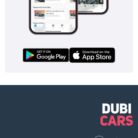
الطلب. على عكس
شركات التحويل
التقليدية، يتم تصميم
وهندسة وتشطيب
كل سيارة من سيارات
باروغزاي يدويًا بالكامل
داخل الشركة، مما
يضمن جودة فائقة
وموثوقية عالية ودعمًا
ممتازًا لما بعد البيع.
تجمع تصميماتنا
الداخلية بين الفخامة
والراحة التنفيذية، مما
يوفر تجربة تُضاهي
تجربة السفر بطائرة
خاصة على الطريق.
—————— تابعونا
للحصول على آخر