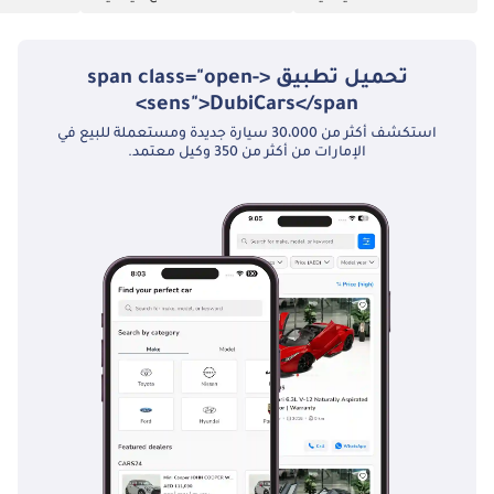
8:00 مساءً - من
الاثنين إلى السبت.
تحميل تطبيق <span class="open-
—————— معاينات
sens">DubiCars</span>
خاصة وتواصل -
استكشف أكثر من 30،000 سيارة جديدة ومستعملة للبيع في
السيدة لذات -
الإمارات من أكثر من 350 وكيل معتمد.
أخصائية تتحدث
الإنجليزية والروسية.
مواعيد صالة العرض:
من 10:00 صباحًا إلى
8:00 مساءً - من
الاثنين إلى السبت.
—————— نبذة عن
باروغزاي: باروغزاي هي
الشركة الرائدة في دبي
في تصنيع سيارات
الفان الفاخرة
المصممة حسب