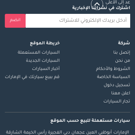
التحديثات: إنستغرام:
عد إلى الأعلى
اشترك في نشراتنا الإخبارية
@barugzaimotors
تيك توك: @ فيسبوك:
انضم
Barugzai Motors
UAE
شركة
خريطة الموقع
إتصل بنا
السيارات المستعملة
من نحن
السيارات الجديدة
الشروط والأحكام
أخبار السيارات
السياسة الخاصة
قم ببيع سيارتك في الإمارات
تسجيل دخول
اعلن معنا
تجار السيارات
سيارات مستعملة
للبيع
حسب الموقع
الإمارات
أبوظبي
العين
عجمان
دبي
الفجيرة
رأس الخيمة
الشارقة