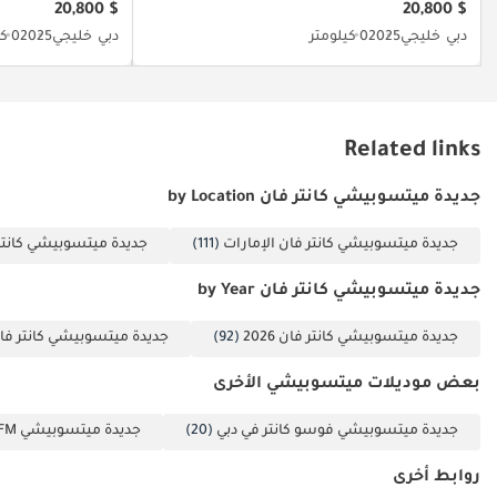
$ 20,800
$ 20,800
على التحمل،
بضمان مواصفات GCC.
• السماعات 2
دبي
خليجي
2025
0 كيلومتر
دبي
خليجي
2025
0 كيلومتر
مما يجعلها
سماعات
استثماراً رابحاً
تم إنشاء هذه الإحصاءات بواسطة الذكاء الاصطناعي اعتماداً على بيانات
• التشغيل
خبراء السوق. يُرجى دائماً فحص السيارة قبل الشراء.
يخدم أعمالك
• الشاشة راديو
لسنوات طويلة
دون انقطاع.
AM/FM/CD مع AUX و
Related links
USB
جديدة ميتسوبيشي كانتر فان by Location
أنظمة السلامة
جديدة ميتسوبيشي كانتر فان الإمارات
(111)
جديدة ميتسوبيشي كانتر
• نظام الثبات
جديدة ميتسوبيشي كانتر فان by Year
• الوسائد الهوائية
جديدة ميتسوبيشي كانتر فان 2026
(92)
جديدة ميتسوبيشي كانتر فان 25
إضافات
بعض موديلات ميتسوبيشي الأخرى
• طقم أدوات
جديدة ميتسوبيشي فوسو كانتر في دبي
(20)
جديدة ميتسوبيشي FM في دبي
• زجاج أمامي مُصفّح
• نوافذ كهربائية
روابط أخرى