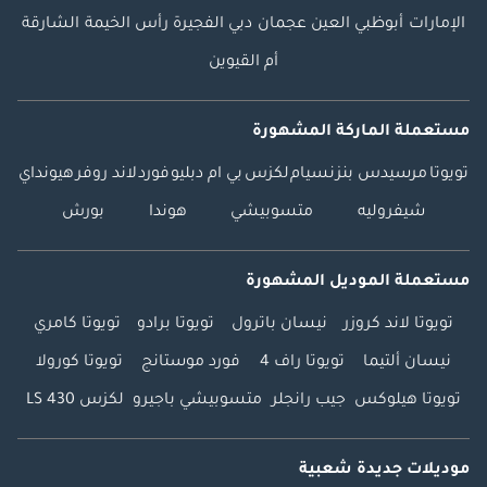
الإمارات
أبوظبي
العين
عجمان
دبي
الفجيرة
رأس الخيمة
الشارقة
أم القيوين
مستعملة الماركة المشهورة
تويوتا
مرسيدس بنز
نسيام
لكزس
بي ام دبليو
فورد
لاند روفر
هيونداي
شيفروليه
متسوبيشي
هوندا
بورش
مستعملة الموديل المشهورة
تويوتا لاند كروزر
نيسان باترول
تويوتا برادو
تويوتا كامري
نيسان ألتيما
تويوتا راف 4
فورد موستانج
تويوتا كورولا
تويوتا هيلوكس
جيب رانجلر
متسوبيشي باجيرو
لكزس LS 430
موديلات جديدة شعبية