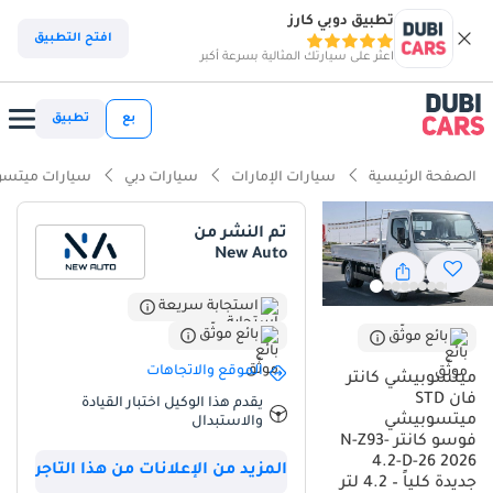
تطبيق دوبي كارز
ذكاء دوبي كارز
افتح التطبيق
اعثر على سيارتك المثالية بسرعة أكبر
ذكاء دوبيكارز
بع
تطبيق
أبرز المواصفات
الصفحة الرئيسية
سيارات الإمارات
سيارات دبي
سيارات ميتس
أقل انخفاض في القيمة في فئتها
تم النشر من
New Auto
أفضل اقتصاد في استهلاك الوقود في فئتها
أقل تكلفة تشغيل في فئتها
استجابة سريعة
بائع موثّق
بائع موثّق
ملخص
الموقع والاتجاهات
ميتسوبيشي كانتر
تُعد Mitsubishi Canter لعام 2026 الخيار الأول والذكي للشركات والباحثين
فان STD
يقدم هذا الوكيل اختبار القيادة
عن شاحنة مهام شاقة تجمع بين الاعتمادية اليابانية الأسطورية وكفاءة
ميتسوبيشي
والاستبدال
فوسو كانتر N-Z93-
التشغيل العالية في أسواق الخليج. بفضل محركها Diesel سعة 4.2 لتر،
4.2-D-26 2026
توفر هذه الشاحنة توازناً مثالياً بين القوة المطلوبة للأعمال اليومية
المزيد من الإعلانات من هذا التاجر
جديدة كلياً – 4.2 لتر
واستهلاك الوقود الاقتصادي الذي يقلل التكاليف التشغيلية على المدى