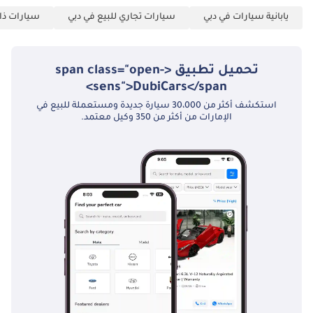
موقع المُصدّر:
يابانية سيارات في دبي
سيارات تجاري للبيع في دبي
سيارات ذات
نيو أوتو FZCO
صالة العرض 346–
تحميل تطبيق <span class="open-
350، DUCAMZ
sens">DubiCars</span>
رأس الخور – العوير –
دبي – الإمارات
استكشف أكثر من 30،000 سيارة جديدة ومستعملة للبيع في
الإمارات من أكثر من 350 وكيل معتمد.
المخزون الحصري |
أفضل الأسعار |
سيارات جاهزة
للتصدير