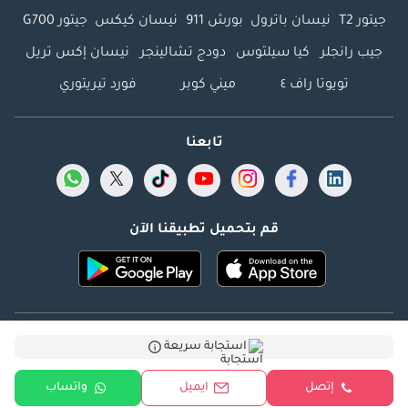
جيتور T2
نيسان باترول
بورش 911
نيسان كيكس
جيتور G700
جيب رانجلر
كيا سيلتوس
دودج تشالينجر
نيسان إكس تريل
تويوتا راف ٤
ميني كوبر
فورد تيريتوري
تابعنا
قم بتحميل تطبيقنا الآن
Dubicars.com @ 2026. جميع الحقوق محفوظة.
استجابة سريعة
العنوان: 2114 ، برج شذى ، المدينة الإعلامية ، دبي ، الإمارات
إتصل
ايميل
واتساب