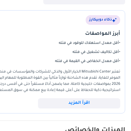
• الأبعاد الخارجية (مم) 6030 x 2035 x 2210
ذكاء دوبيكارز
• قاعدة العجلات (مم) 3350
• الخلوص الأرضي (مم) 220
أبرز المواصفات
• الوزن (كجم) 2345
•
أقل معدل استهلاك للوقود في فئته
المحرك ونظام الحركة
•
أقل تكاليف تشغيل في فئته
•
أقل معدل انخفاض في القيمة في فئته
• سعة المحرك 4214 سي سي
• القوة 113 حصان / 3200 دورة
الموفر للغاية، تقدم هذه الشاحنة توازناً مثالياً بين القوة المطلوبة للمها
• العزم 31 كجم-م / 1600 دورة
2026 بمواصفات خليجية كاملة، مما يضمن أداءً مستقراً حتى في أقسى درج
• نوع المحرك 4 أشواط (4 Stroke Cycle)
استراتيجية ذكية للحفاظ على أعلى قيمة إعادة بيع ممكنة في سوق المستعمل
• نظام الوقود Euro-1
الأمد لا يضاهى لأي رائد أعمال يتطلع للتميز والاستدامة.
• نوع الوقود ديزل
اقرأ المزيد
• سعة خزان الوقود 100 لتر
• ناقل الحركة يدوي 5 سرعات
• نظام الدفع 2WD
الميزات والخصائص