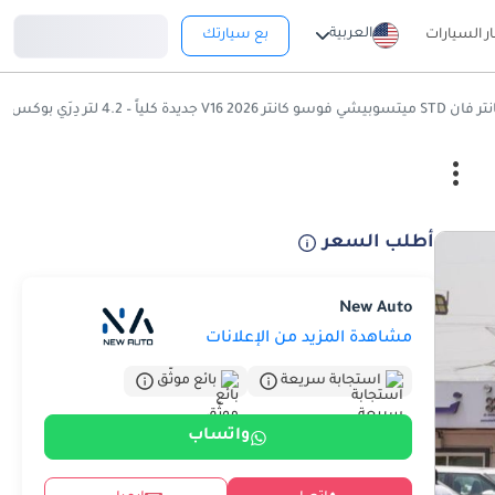
تسجيل دخول
العربية
ار السيارات
بع سيارتك
َي بوكس شاحنة – مواصفات خليجية – للتصدير
أطلب السعر
New Auto
مشاهدة المزيد من الإعلانات
استجابة سريعة
بائع موثّق
واتساب