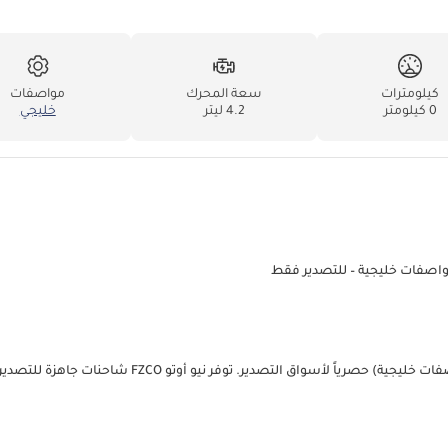
كيلومترات
سعة المحرك
مواصفات
0 كيلومتر
4.2 ليتر
خليجي
احجز الآن ميتسوبيشي فوسو كانتر V16 موديل 2026 دِرَي بوكس 4.2 لتر (مواصفات خليجية) حصرياً لأسواق التصدير. توفر ني