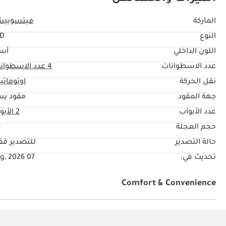
• القفل التفاضلي
الماركة
ميتسوبيش
المواصفات الخارجية
النوع
TD
• اللون أبيض
اللون الداخلي
أس
• الجنوط 16 إنش حديد
عدد الاسطوانات
4
عدد الاسطوان
• الباقة
نقل الحركة
اوتوماتي
• الأبواب بابين
جهة المقود
مقود يس
• الدواسات الجانبية
عدد الأبواب
2 الأبواب
• الدخول الذكي
• الإضاءة هالوجين
حجم العجلة
"
• الجناح الخلفي
حالة التصدير
للتصدير ف
• الكاميرا
تحديث في:
07 Aug, 2026
• قضبان السقف
• التحذير الخلفي Buzzer
Comfort & Convenience
المواصفات الداخلية
مكيّف