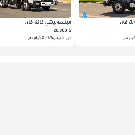
تر فان
ميتسوبيشي كانتر فان
$ 20,800
دبي
خليجي
2025
0 كيلومتر