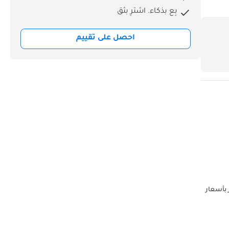
بِع بذكاء. اشترِ بثق
احصل على تقييم
و أوتو FZCO شاحنات جاهزة للتصدير بأسعار