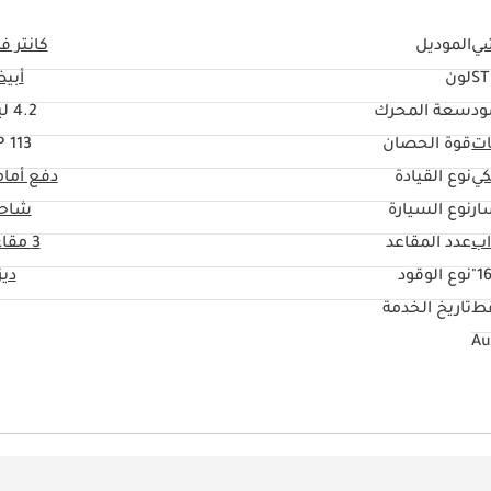
ي
الموديل
كانتر ف
S
لون
أبي
ود
سعة المحرك
4.2 ليتر
ات
قوة الحصان
113 HP
كي
نوع القيادة
دفع أما
ار
نوع السيارة
شاحن
عدد المقاعد
3 مقاعد
16
نوع الوقود
دي
قط
تاريخ الخدمة