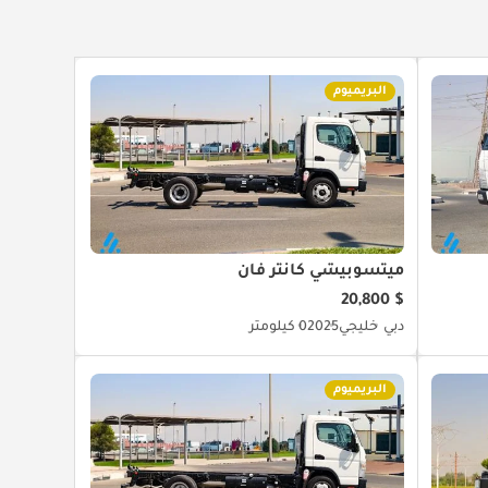
البريميوم
ميتسوبيشي كانتر فان
$ 20,800
دبي
خليجي
2025
0 كيلومتر
البريميوم