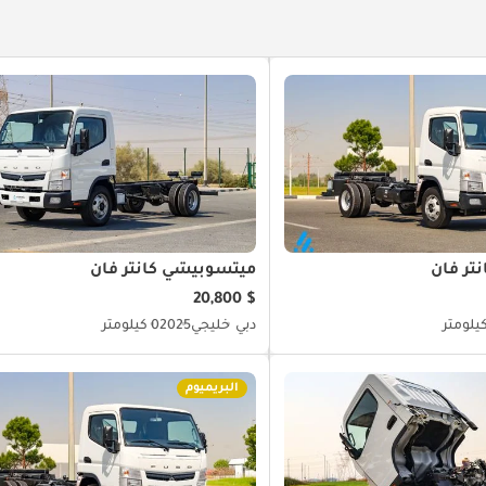
تر فان
ميتسوبيشي كانتر فان
$ 20,800
دبي
خليجي
2025
0 كيلومتر
البريميوم