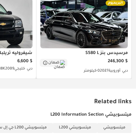
البريميوم
مرسيدس بنز S580 L
شيفروليه تريلبلا
$ 6,600
$ 246,300
ضمان
دبي
خليجي
2009
118K كيلو
دبي
أوروبية
2027
0 كيلومتر
Related links
ميتسوبيشي L200 Information Section
ميتسوبيشي
ميتسوبيشي L200
ميتسوبيشي L200 جي إل سنجل كاب بترول 2.4L