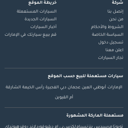
شركة
خريطة الموقع
إتصل بنا
السيارات المستعملة
من نحن
السيارات الجديدة
الشروط والأحكام
أخبار السيارات
السياسة الخاصة
قم ببيع سيارتك في الإمارات
تسجيل دخول
اعلن معنا
تجار السيارات
سيارات مستعملة
للبيع
حسب الموقع
الإمارات
أبوظبي
العين
عجمان
دبي
الفجيرة
رأس الخيمة
الشارقة
أم القيوين
مستعملة الماركة المشهورة
تويوتا
مرسيدس بنز
نسيام
لكزس
بي ام دبليو
فورد
لاند روفر
هيونداي