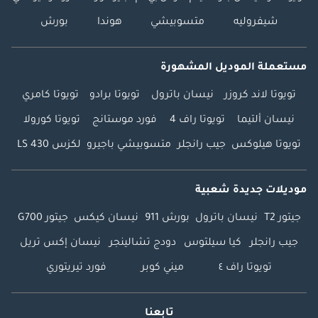
شيفروليه
متسوبيشي
هوندا
بورش
مستعملة الموديل المشهورة
تويوتا لاند كروزر
نيسان باترول
تويوتا برادو
تويوتا كامري
نيسان ألتيما
تويوتا راف 4
فورد موستانج
تويوتا كورولا
تويوتا هيلوكس
جيب رانجلر
متسوبيشي باجيرو
لكزس LS 430
موديلات جديدة شعبية
جيتور T2
نيسان باترول
بورش 911
نيسان كيكس
جيتور G700
جيب رانجلر
كيا سيلتوس
دودج تشالينجر
نيسان إكس تريل
تويوتا راف ٤
ميني كوبر
فورد تيريتوري
تابعنا