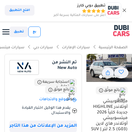
تطبيق دوبي كارز
ذكاء دوبي كارز
افتح التطبيق
اعثر على سيارتك المثالية بسرعة أكبر
ذكاء دوبيكارز
بع
تطبيق
أبرز المواصفات
الصفحة الرئيسية
سيارات الإمارات
سيارات دبي
سيارات ميتس
تصنيف أمان 5 نجوم من NCAP
تم النشر من
New Auto
سعة 7 مقاعد أو أكثر مع مقاعد كابتن
أقل نسبة انخفاض في القيمة في الفئة
استجابة سريعة
بائع موثّق
بائع موثّق
ملخص
الموقع والاتجاهات
ميتسوبيشي
تعتبر هذه النسخة من Mitsubishi Outlander 2026 فئة HIGHLINE الخيار
آوتلاندر HIGHLINE
يقدم هذا الوكيل اختبار القيادة
الأمثل للعائلات في منطقة الخليج التي تبحث عن التوازن بين الحداثة
جديدة كلياً 2026
والاستبدال
ميتسوبيشي
والاعتمادية المطلقة. مع توفر مواصفات GCC وطلاء خارجي باللون الأبيض،
أوتلاندر هاي لاين
يضمن المشتري الحفاظ على قيمة إعادة بيع قوية جداً، حيث يُعد هذا اللون
المزيد من الإعلانات من هذا التاجر
(G03) 2.5 لتر | SUV
الأكثر طلباً في سوق المستعمل نظراً لفعاليته في تخفيف أثر الحرارة.