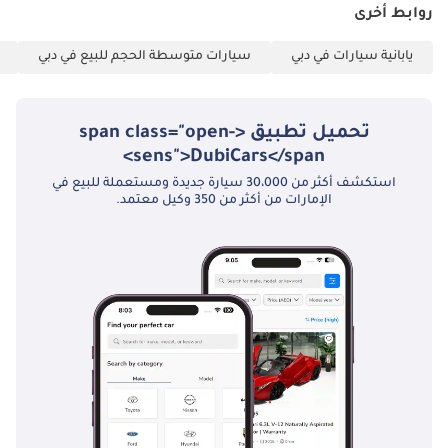
التصدير والامتثال
روابط أخرى
• مساعدة للمشترين
الدوليين
يابانية سيارات في دبي
سيارات متوسطة الحجم للبيع في دبي
• أسعار شفافة –
بدون رسوم مخفية
تحميل تطبيق <span class="open-
تابعنا لتحديثات
sens">DubiCars</span>
مخزون التصدير
استكشف أكثر من 30،000 سيارة جديدة ومستعملة للبيع في
الإمارات من أكثر من 350 وكيل معتمد.
• انستجرام:
@newautouae
• فيسبوك:
newautouae
موقع المصدر
New Auto Fzco
صالة عرض #346–
350، DUCAMZ
راس الخور – العوير،