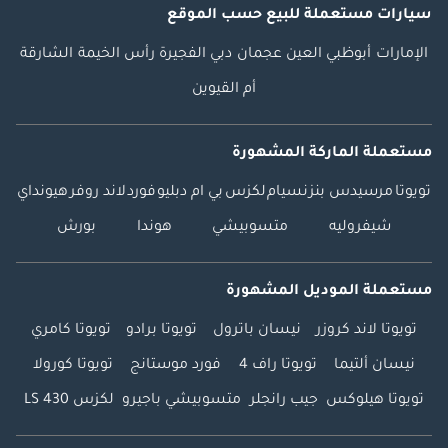
سيارات مستعملة
للبيع
حسب الموقع
الإمارات
أبوظبي
العين
عجمان
دبي
الفجيرة
رأس الخيمة
الشارقة
أم القيوين
مستعملة الماركة المشهورة
تويوتا
مرسيدس بنز
نسيام
لكزس
بي ام دبليو
فورد
لاند روفر
هيونداي
شيفروليه
متسوبيشي
هوندا
بورش
مستعملة الموديل المشهورة
تويوتا لاند كروزر
نيسان باترول
تويوتا برادو
تويوتا كامري
نيسان ألتيما
تويوتا راف 4
فورد موستانج
تويوتا كورولا
تويوتا هيلوكس
جيب رانجلر
متسوبيشي باجيرو
لكزس LS 430