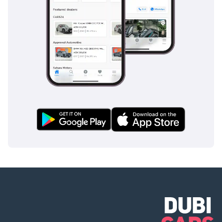
دبي، الإمارات
سيارات ميتسوبيشي
جاهزة للتصدير |
أسعار تنافسية | مورد
عالمي موثوق