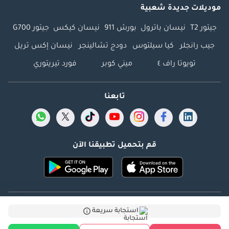
موديلات جديدة شعبية
جيتور T2
نيسان باترول
بورش 911
نيسان كيكس
جيتور G700
جيب رانجلر
كيا سيلتوس
دودج تشالينجر
نيسان إكس تريل
تويوتا راف ٤
ميني كوبر
فورد تيريتوري
تابعنا
قم بتحميل تطبيقنا الآن
Dubicars.com @ 2026. جميع الحقوق محفوظة.
استجابة سريعة
العنوان: 2114 ، برج شذى ، المدينة الإعلامية ، دبي ، الإمارات