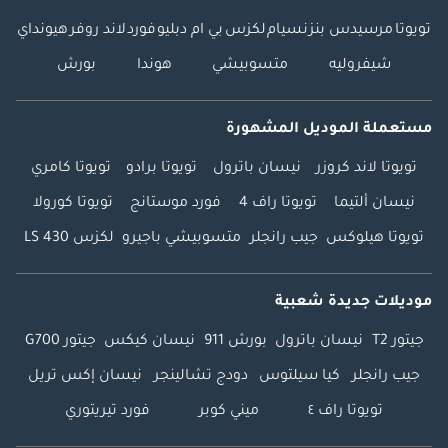
تويوتا
مرسيدس بنز
نسيام
لكزس
بي ام دبليو
فورد
لاند روفر
هيونداي
شيفروليه
متسوبيشي
هوندا
بورش
مستعملة الموديل المشهورة
تويوتا لاند كروزر
نيسان باترول
تويوتا برادو
تويوتا كامري
نيسان ألتيما
تويوتا راف 4
فورد موستانج
تويوتا كورولا
تويوتا هيلوكس
جيب رانجلر
متسوبيشي باجيرو
لكزس LS 430
موديلات جديدة شعبية
جيتور T2
نيسان باترول
بورش 911
نيسان كيكس
جيتور G700
جيب رانجلر
كيا سيلتوس
دودج تشالينجر
نيسان إكس تريل
تويوتا راف ٤
ميني كوبر
فورد تيريتوري