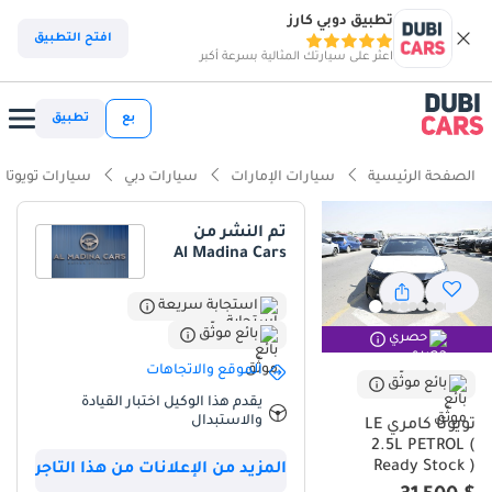
تطبيق دوبي كارز
افتح التطبيق
اعثر على سيارتك المثالية بسرعة أكبر
بع
تطبيق
الصفحة الرئيسية
سيارات الإمارات
سيارات دبي
سيارات تويوتا
تم النشر من
Al Madina Cars
استجابة سريعة
بائع موثّق
حصري
الموقع والاتجاهات
بائع موثّق
يقدم هذا الوكيل اختبار القيادة
والاستبدال
تويوتا كامري LE
2.5L PETROL (
Ready Stock )
المزيد من الإعلانات من هذا التاجر