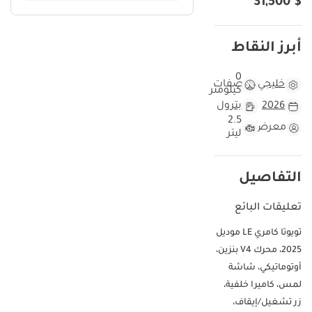
$ 31,500
أبرز النقاط
0
خليجي
مواصفات
كيلومتر
2026
بترول
2.5
معرض
ليتر
التفاصيل
تعليقات البائع
تويوتا كامري LE موديل
2025، محرك V4 بنزين،
أوتوماتيكي، شاشة
لمس، كاميرا خلفية،
زر تشغيل/إيقاف،