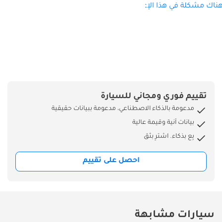
ناك مشكلة في هذا الإعلان؟
الإلكتروني: عنوان
المكتب: المدينة
للسيارات، دكم،
منطقة دبي للسيارات.
رقم المعرض (158).
تقييم فوري ومجاني للسيارة
مدعومة بالذكاء الاصطناعي، مدعومة ببيانات حقيقية
بيانات آنية وقيمة عالية
بِع بذكاء. اشترِ بثق
احصل على تقييم
سيارات مشابهة