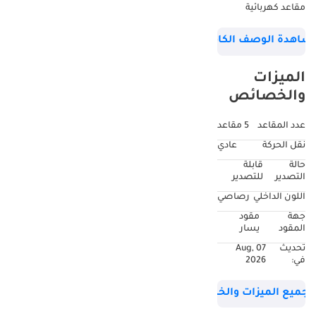
مقاعد كهربائية
للسائق. السيارة
شاهدة الوصف الكامل
متوفرة للبيع في
شركة المدينة
الميزات
للسيارات. لمزيد من
والخصائص
التفاصيل، تواصل
معنا: + (لللغات
عدد المقاعد
5 مقاعد
الإنجليزية والأردية
نقل الحركة
عادي
والهندية)، + (لللغات
حالة
قابلة
العربية والإنجليزية
التصدير
للتصدير
والفارسية والأردية).
اللون الداخلي
رصاصي
تابعونا على إنستغرام
جهة
مقود
وفيسبوك: صفحة
المقود
يسار
المدينة للسيارات على
تحديث
07 Aug,
فيسبوك
في:
2026
al_madina_158 -
إنستغرام. تفضل
جميع الميزات والخصائص
بزيارة موقعنا