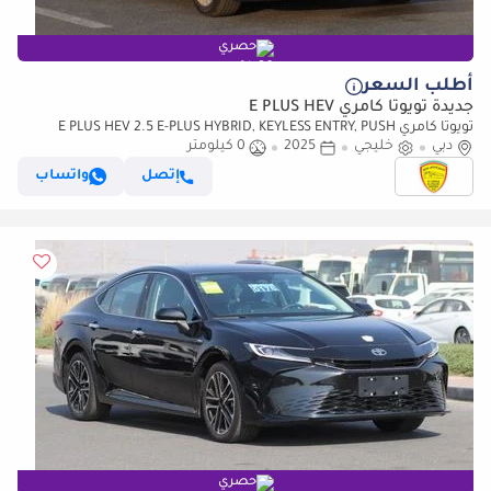
حصري
أطلب السعر
جديدة تويوتا كامري E PLUS HEV
تويوتا كامري E PLUS HEV 2.5 E-PLUS HYBRID, KEYLESS ENTRY, PUSH
دبي
خليجي
2025
0 كيلومتر
START, SUNROOF, MODEL 2025 SAUDI SPECS
إتصل
واتساب
حصري