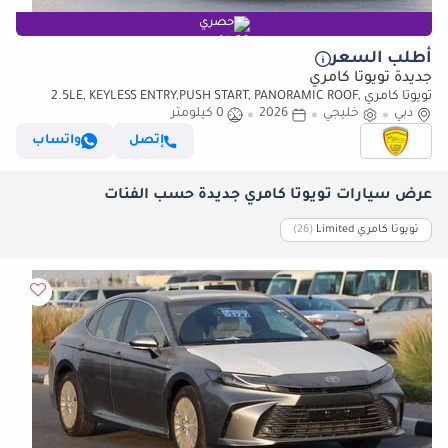
حصري
أطلب السعر
جديدة تويوتا كامري
تويوتا كامري 2.5LE, KEYLESS ENTRY,PUSH START, PANORAMIC ROOF,
دبي
خليجي
ALLOY WHEELS, MODEL 2026
2026
0 كيلومتر
إتصل
واتساب
عرض سيارات تويوتا كامري جديدة حسب الفئات
تويوتا كامري Limited
‏(26)