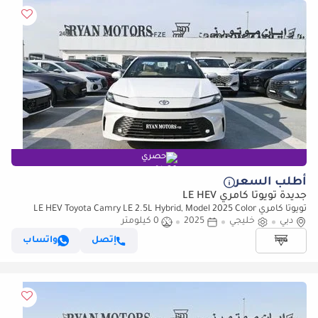
حصري
أطلب السعر
جديدة تويوتا كامري LE HEV
تويوتا كامري LE HEV Toyota Camry LE 2.5L Hybrid, Model 2025 Color
White
دبي
خليجي
2025
0 كيلومتر
إتصل
واتساب