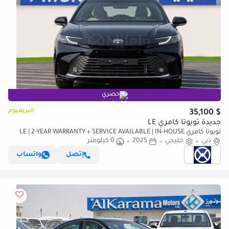
حصري
البريميوم
$ 35,100
جديدة تويوتا كامري LE
تويوتا كامري LE | 2-YEAR WARRANTY + SERVICE AVAILABLE | IN-HOUSE
دبي
خليجي
2025
0 كيلومتر
FINANCING | 0% DOWNPAYMENT (BANK)
إتصل
واتساب