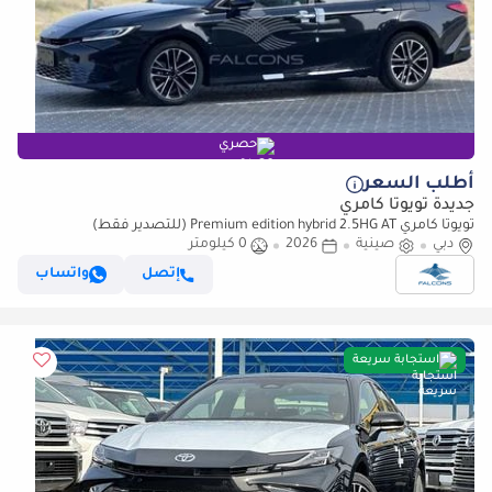
حصري
أطلب السعر
جديدة تويوتا كامري
تويوتا كامري Premium edition hybrid 2.5HG AT (للتصدير فقط)
دبي
صينية
2026
0 كيلومتر
إتصل
واتساب
استجابة سريعة