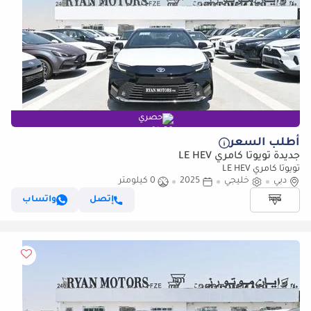
حصري
أطلب السعر
جديدة تويوتا كامري LE HEV
تويوتا كامري LE HEV
دبي
خليجي
2025
0 كيلومتر
إتصل
واتساب