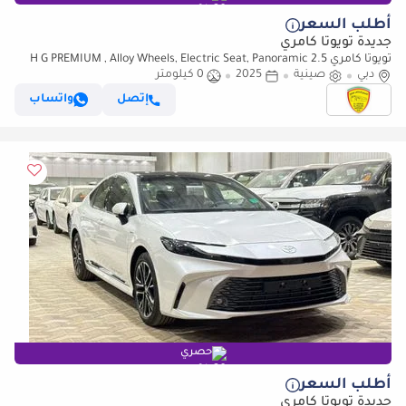
أطلب السعر
جديدة تويوتا كامري
تويوتا كامري 2.5 H G PREMIUM , Alloy Wheels, Electric Seat, Panoramic
دبي
صينية
2025
Roof, Model 2025, China Specs
0 كيلومتر
إتصل
واتساب
حصري
أطلب السعر
جديدة تويوتا كامري