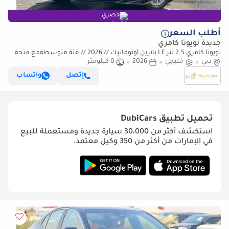
حصري
أطلب السعر
جديدة تويوتا كامري
تويوتا كامري 2.5 لتر LE بانزين أوتوماتيك // 2026 // فئة متوسطةمع فتحة
دبي
سقف، DVD وكاميرا خلفية،
خليجي
2026
0 كيلومتر
إتصل
واتساب
تحميل تطبيق
DubiCars
استكشف أكثر من 30،000 سيارة جديدة ومستعملة للبيع
في الإمارات من أكثر من 350 وكيل معتمد.