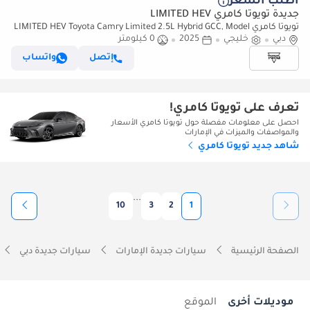
أطلب السعر
جديدة تويوتا كامري LIMITED HEV
تويوتا كامري LIMITED HEV Toyota Camry Limited 2.5L Hybrid GCC, Model
دبي
2025, Color Black
خليجي
2025
0 كيلومتر
إتصل
واتساب
تعرف على تويوتا كامري!
احصل على معلومات مفصلة حول تويوتا كامري الأسعار
والمواصفات والميزات في الإمارات
شاهد جديد تويوتا كامري
...
10
3
2
1
الصفحة الرئيسية
سيارات جديدة الإمارات
سيارات جديدة دبي
موديلات أخرى
الموقع