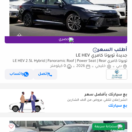
حصري
أطلب السعر
جديدة تويوتا كامري LE HEV
تويوتا كامري LE HEV 2.5L Hybrid | Panoramic Roof | Power Seat | Rear
دبي
خليجي
Camera | GCC Specs | Zero KM
2026
0 كيلومتر
إتصل
واتساب
بع سيارتك بأفضل سعر
انشر إعلان لتلقي عروض من آلاف الشارين
بع سيارتك
استجابة سريعة