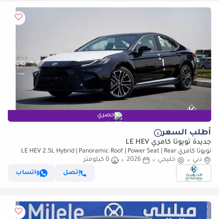
حصري
أطلب السعر
جديدة تويوتا كامري LE HEV
تويوتا كامري LE HEV 2.5L Hybrid | Panoramic Roof | Power Seat | Rear
دبي
خليجي
Camera | GCC Specs | Zero KM
2026
0 كيلومتر
إتصل
واتساب