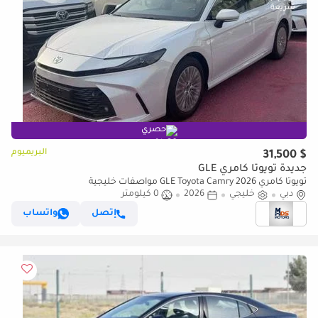
حصري
البريميوم
$ 31,500
جديدة تويوتا كامري GLE
تويوتا كامري GLE Toyota Camry 2026 مواصفات خليجية
دبي
خليجي
2026
0 كيلومتر
إتصل
واتساب