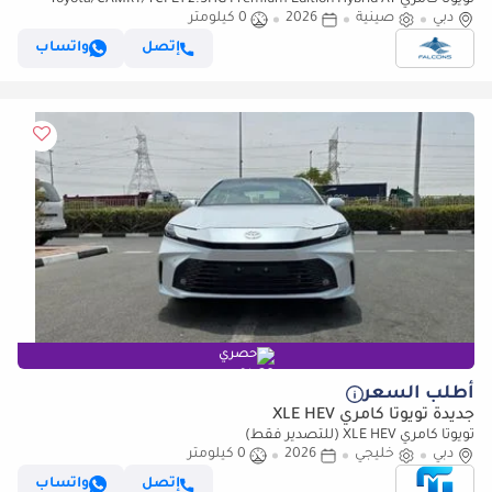
تويوتا كامري Toyota/CAMRY/TCPE1 2.5HG Premium Edition Hybrid AT
دبي
صينية
2026
0 كيلومتر
إتصل
واتساب
حصري
أطلب السعر
جديدة تويوتا كامري XLE HEV
تويوتا كامري XLE HEV (للتصدير فقط)
دبي
خليجي
2026
0 كيلومتر
إتصل
واتساب