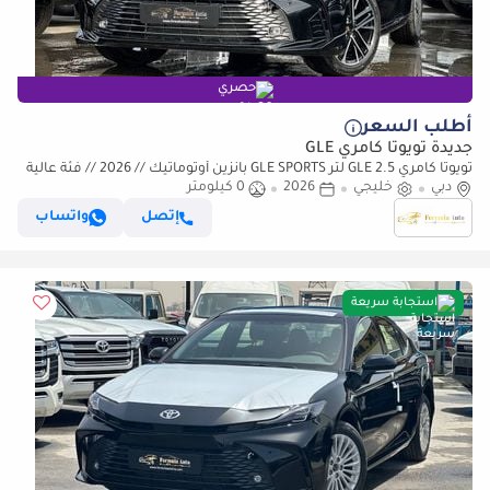
حصري
أطلب السعر
جديدة تويوتا كامري GLE
تويوتا كامري GLE 2.5 لتر GLE SPORTS بانزين أوتوماتيك // 2026 // فئة عالية
دبي
مع رادار، DVD وكاميرا خلفية، بانوراما // عر
خليجي
2026
0 كيلومتر
إتصل
واتساب
استجابة سريعة