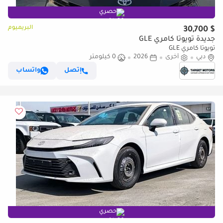
حصري
البريميوم
$ 30,700
جديدة تويوتا كامري GLE
تويوتا كامري GLE
دبي
أخرى
2026
0 كيلومتر
إتصل
واتساب
حصري