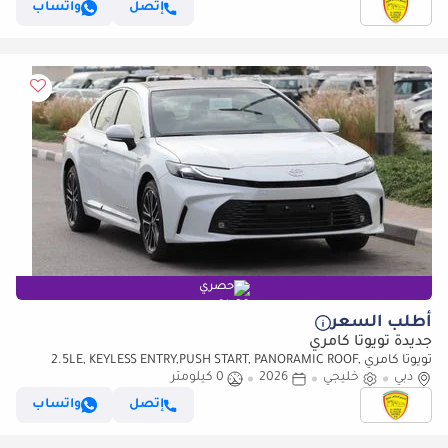
إتصل
واتساب
حصري
أطلب السعر
جديدة تويوتا كامري
تويوتا كامري 2.5LE, KEYLESS ENTRY,PUSH START, PANORAMIC ROOF,
دبي
خليجي
ALLOY WHEELS, MODEL 2026
2026
0 كيلومتر
إتصل
واتساب