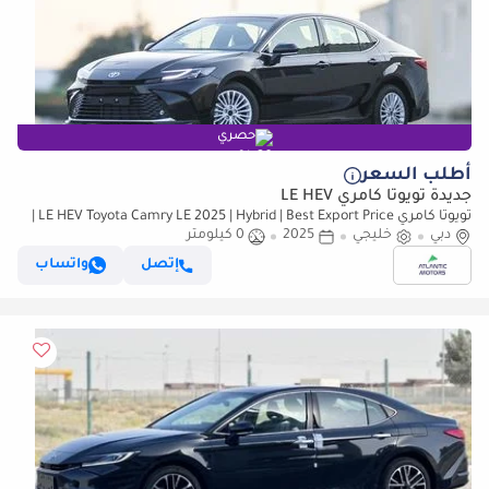
حصري
أطلب السعر
جديدة تويوتا كامري LE HEV
تويوتا كامري LE HEV Toyota Camry LE 2025 | Hybrid | Best Export Price |
دبي
(للتصدير فقط)
خليجي
2025
0 كيلومتر
إتصل
واتساب