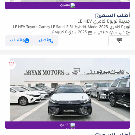
حصري
أطلب السعر
جديدة تويوتا كامري LE HEV
تويوتا كامري LE HEV Toyota Camry LE Saudi 2.5L Hybrid, Model 2025,
دبي
Color Black
خليجي
2025
0 كيلومتر
إتصل
واتساب
حصري