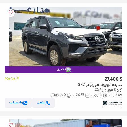
حصري
البريميوم
$ 27,400
جديدة تويوتا فورتونر GX2
تويوتا فورتونر GX2
دبي
أخرى
2023
0 كيلومتر
إتصل
واتساب