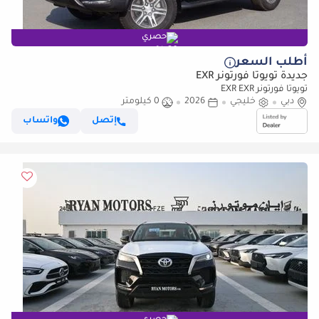
حصري
أطلب السعر
جديدة تويوتا فورتونر EXR
تويوتا فورتونر EXR EXR
دبي
خليجي
2026
0 كيلومتر
إتصل
واتساب