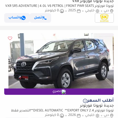
جديدة تويوتا فورتونر VXR
تويوتا فورتونر VXR SR5 ADVENTURE | 4.0L V6 PETROL | FRONT PWR SEATS
دبي
خليجي
2025
0 كيلومتر
| PUSH START | DIFF LOCK AUTO A/C | (CODE # F6HA)
إتصل
واتساب
حصري
أطلب السعر
جديدة تويوتا فورتونر
تويوتا فورتونر 2.4 DIESEL AUTOMATIC **EXPORT ONLY**التصدير فقط
دبي
خارج الخليج**
خليجي
2026
0 كيلومتر