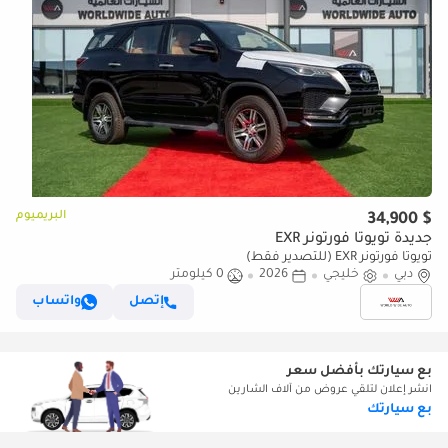
البريميوم
$ 34,900
جديدة تويوتا فورتونر EXR
تويوتا فورتونر EXR (للتصدير فقط)
دبي
خليجي
2026
0 كيلومتر
إتصل
واتساب
بع سيارتك بأفضل سعر
انشر إعلان لتلقي عروض من آلاف الشارين
بع سيارتك