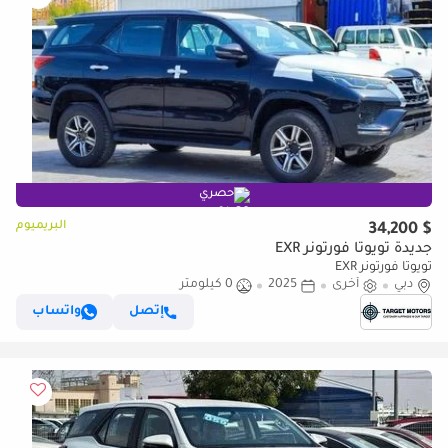
حصري
البريميوم
$ 34,200
جديدة تويوتا فورتونر EXR
تويوتا فورتونر EXR
دبي
أخرى
2025
0 كيلومتر
إتصل
واتساب