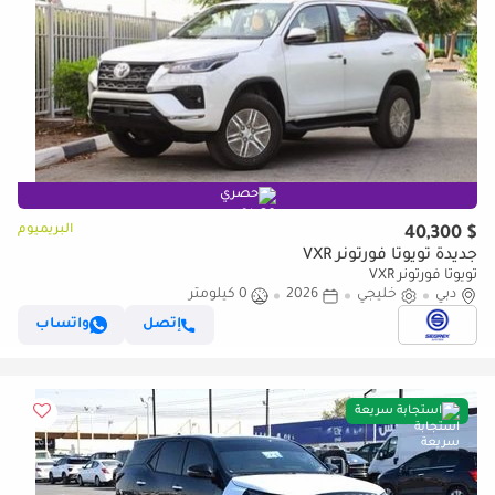
حصري
البريميوم
$ 40,300
جديدة تويوتا فورتونر VXR
تويوتا فورتونر VXR
دبي
خليجي
2026
0 كيلومتر
إتصل
واتساب
استجابة سريعة