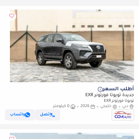
أطلب السعر
جديدة تويوتا فورتونر EXR
تويوتا فورتونر EXR
دبي
خليجي
2026
0 كيلومتر
إتصل
واتساب