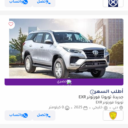
إتصل
واتساب
حصري
أطلب السعر
جديدة تويوتا فورتونر EXR
تويوتا فورتونر EXR
دبي
خليجي
2025
0 كيلومتر
إتصل
واتساب