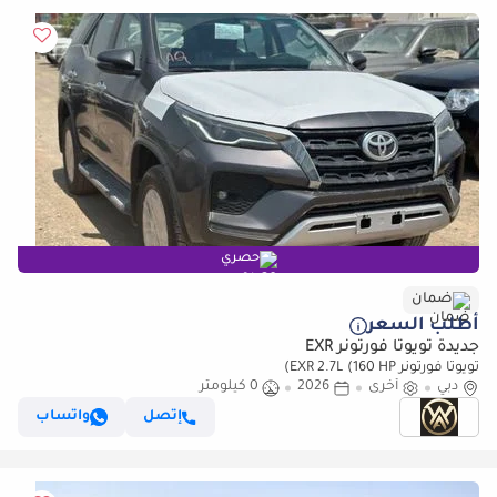
حصري
ضمان
أطلب السعر
جديدة تويوتا فورتونر EXR
تويوتا فورتونر EXR 2.7L (160 HP)
دبي
أخرى
2026
0 كيلومتر
إتصل
واتساب