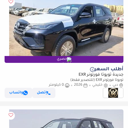
حصري
أطلب السعر
جديدة تويوتا فورتونر EXR
تويوتا فورتونر EXR (للتصدير فقط)
دبي
خليجي
2026
0 كيلومتر
إتصل
واتساب