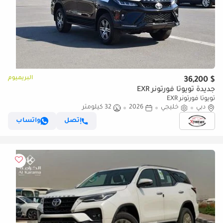
البريميوم
$ 36,200
جديدة تويوتا فورتونر EXR
تويوتا فورتونر EXR
دبي
خليجي
2026
32 كيلومتر
إتصل
واتساب