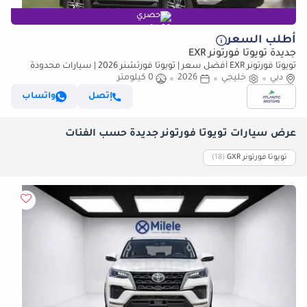
حصري
أطلب السعر
جديدة تويوتا فورتونر EXR
تويوتا فورتونر EXR أفضل سعر | تويوتا فورتشنر 2026 | سيارات محدودة
دبي
خليجي
فقط (للتصدير فقط)
2026
0 كيلومتر
إتصل
واتساب
عرض سيارات تويوتا فورتونر جديدة حسب الفئات
تويوتا فورتونر GXR
‏(18)