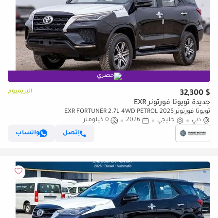
حصري
البريميوم
$ 32,300
جديدة تويوتا فورتونر EXR
تويوتا فورتونر EXR FORTUNER 2.7L 4WD PETROL 2025
دبي
خليجي
2026
0 كيلومتر
إتصل
واتساب