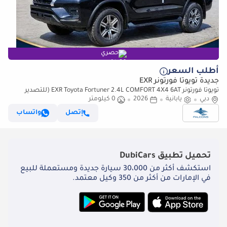
حصري
أطلب السعر
جديدة تويوتا فورتونر EXR
تويوتا فورتونر EXR Toyota Fortuner 2.4L COMFORT 4X4 6AT (للتصدير
فقط)
دبي
يابانية
2026
0 كيلومتر
إتصل
واتساب
تحميل تطبيق
DubiCars
استكشف أكثر من 30،000 سيارة جديدة ومستعملة للبيع
في الإمارات من أكثر من 350 وكيل معتمد.