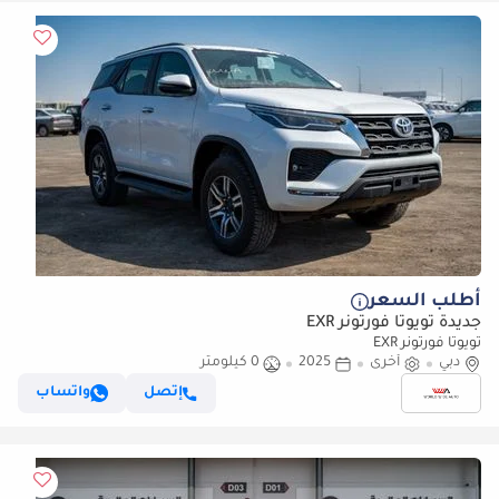
أطلب السعر
جديدة تويوتا فورتونر EXR
تويوتا فورتونر EXR
دبي
أخرى
2025
0 كيلومتر
إتصل
واتساب