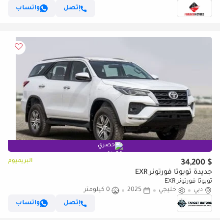
إتصل
واتساب
حصري
البريميوم
$ 34,200
جديدة تويوتا فورتونر EXR
تويوتا فورتونر EXR
دبي
خليجي
2025
0 كيلومتر
إتصل
واتساب