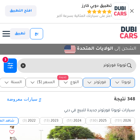
تطبيق دوبي كارز
افتح التطبيق
اعثر على سيارتك المثالية بسرعة أكبر
بع
تطبيق
الشحن إلى
الولايات المتحدة
3
تويوتا فورتونر
جديدة
تويوتا
فورتونر
النوع
السعر ($)
السنة
348 نتيجة
سيارات تويوتا فورتونر جديدة للبيع في دبي
2026
(151)
2025
(130)
2024
(51)
2023
(13)
2022
(3)
شاهد المز