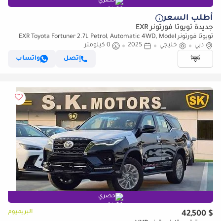
حصري
أطلب السعر
جديدة تويوتا فورتونر EXR
تويوتا فورتونر EXR Toyota Fortuner 2.7L Petrol, Automatic 4WD, Model
دبي
2025, Color Black
خليجي
2025
0 كيلومتر
إتصل
واتساب
حصري
البريميوم
$ 42,500