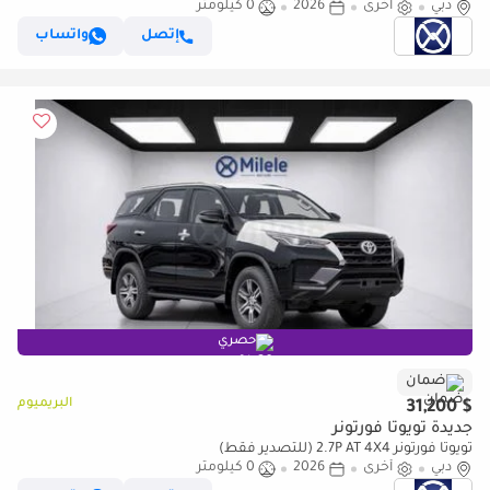
دبي
أخرى
2026
0 كيلومتر
إتصل
واتساب
حصري
ضمان
البريميوم
$ 31,200
جديدة تويوتا فورتونر
تويوتا فورتونر 2.7P AT 4X4 (للتصدير فقط)
دبي
أخرى
2026
0 كيلومتر