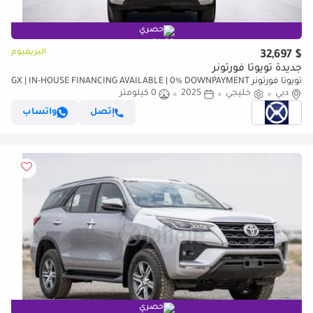
حصري
البريميوم
$ 32,697
جديدة تويوتا فورتونر
تويوتا فورتونر GX | IN-HOUSE FINANCING AVAILABLE | 0% DOWNPAYMENT
(BANK)
دبي
خليجي
2025
0 كيلومتر
إتصل
واتساب
حصري