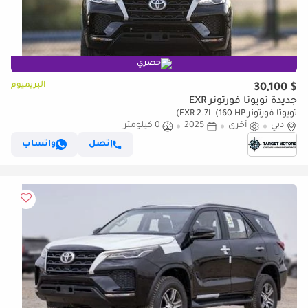
حصري
البريميوم
$ 30,100
جديدة تويوتا فورتونر EXR
تويوتا فورتونر EXR 2.7L (160 HP)
دبي
أخرى
2025
0 كيلومتر
إتصل
واتساب