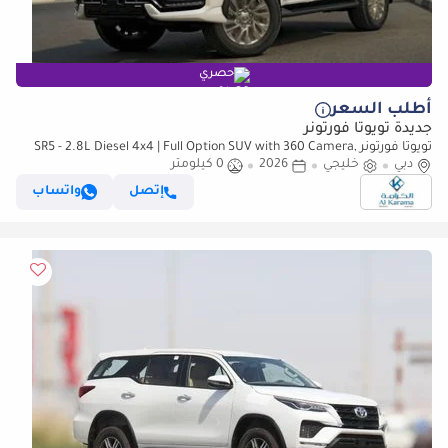
حصري
أطلب السعر
جديدة تويوتا فورتونر
تويوتا فورتونر SR5 - 2.8L Diesel 4x4 | Full Option SUV with 360 Camera,
دبي
خليجي
2026
0 كيلومتر
Radar, Diff Lock, Cooling Seats, GCC Sp
إتصل
واتساب