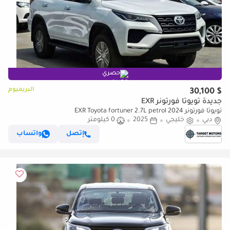
حصري
البريميوم
$ 30,100
جديدة تويوتا فورتونر EXR
تويوتا فورتونر EXR Toyota fortuner 2.7L petrol 2024
دبي
خليجي
2025
0 كيلومتر
إتصل
واتساب