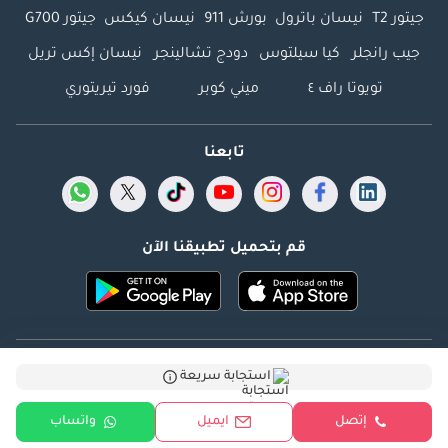
جيتور T2
نيسان باترول
بورش 911
نيسان كيكس
جيتور G700
جيب رانجلر
كيا سيلتوس
دودج تشالينجر
نيسان إكس تريل
تويوتا راف ٤
ميني كوبر
فورد تيريتوري
تابعنا
قم بتحميل تطبيقنا الآن
Dubicars.com @ 2026. جميع الحقوق محفوظة.
استجابة سريعة
العنوان: 2114 ، برج شذى ، المدينة الإعلامية ، دبي ، الإمارات
إتصل
ايميل
واتساب