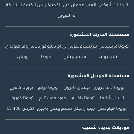
الإمارات
أبوظبي
العين
عجمان
دبي
الفجيرة
رأس الخيمة
الشارقة
أم القيوين
مستعملة الماركة المشهورة
تويوتا
مرسيدس بنز
نسيام
لكزس
بي ام دبليو
فورد
لاند روفر
هيونداي
شيفروليه
متسوبيشي
هوندا
بورش
مستعملة الموديل المشهورة
تويوتا لاند كروزر
نيسان باترول
تويوتا برادو
تويوتا كامري
نيسان ألتيما
تويوتا راف 4
فورد موستانج
تويوتا كورولا
تويوتا هيلوكس
جيب رانجلر
متسوبيشي باجيرو
لكزس LS 430
موديلات جديدة شعبية