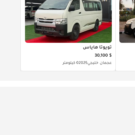
تويوتا هاياس
$ 30,100
عجمان
خليجي
2025
0 كيلومتر