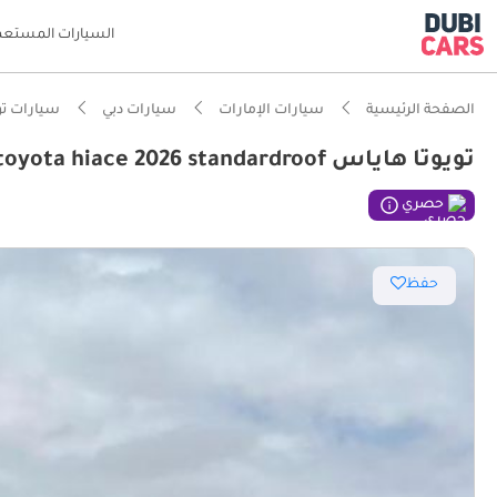
السيارات المستعم
الصفحة الرئيسية
سيارات الإمارات
سيارات دبي
سيارات تو
تويوتا هاياس GL toyota hiace 2026 standardroof
ذكاء دو
حصري
أقل معد
حفظ
أفضل مس
تصنيف 5 نجوم لتقييم NCAP للسلامة