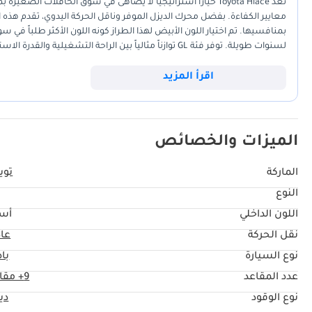
معايير الكفاءة. بفضل محرك الديزل الموفر وناقل الحركة اليدوي، تقدم هذه ا
بمنافسيها. تم اختيار اللون الأبيض لهذا الطراز كونه اللون الأكثر طلباً ف
بفضل توفر قطع الغيار في كل زاوية من زوايا دول مجلس التعاون الخليجي.
اقرأ المزيد
الميزات والخصائص
الماركة
تويو
النوع
L
اللون الداخلي
أس
نقل الحركة
عا
نوع السيارة
با
عدد المقاعد
9+ مقاعد
نوع الوقود
دي