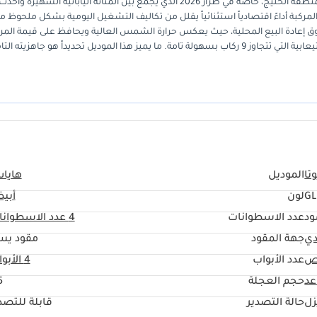
تعد Toyota Hiace خياراً استراتيجياً لا يضاهى في سوق الحافلات الصغيرة بمنطقة الخليج، خاصة في طراز 2026 الذي يجمع بين المتانة اليابانية الشهيرة وأحد
لمركبة أداءً اقتصادياً استثنائياً يقلل من تكاليف التشغيل اليومية بشكل ملحوظ مق
ي سوق إعادة البيع المحلية، حيث يعكس حرارة الشمس العالية ويحافظ على قيمة المر
لسنوات طويلة. توفر فئة GL توازناً مثالياً بين الراحة التشغيلية والقدرة الاستيعابية التي تتجاوز 9 ركاب بسهولة تامة. ما يميز هذا الموديل تحديداً هو جاهزيته ا
للعمل الشاق في أجواء الخليج القاسية مع الحفاظ على مستويات راحة رائدة. بالنسبة للمشترين في المنطقة، تعتبر Hiace الضمان الحقيقي 
تا
الموديل
هايا
G
لون
أبي
ود
عدد الاسطوانات
4
عدد الاسطوانا
دي
جهة المقود
مقود يس
ص
عدد الأبواب
4 الأبواب
حجم العجلة
"
زل
حالة التصدير
قابلة للتصد