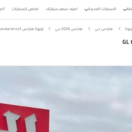
لة
السيارات الجديدة
اعرف سعر سيارتك
فحص للسيارات
أخب
يوتا
هاياس دبي
هاياس 2026 دبي
تويوتا هاياس GL toyota hiace 2026 standardroof
بيكارز
ل انخفاض في القيمة في الفئة
احة أرجل في فئتها