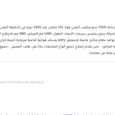
تويوتا هايس 2.5 لتر فان ركاب سقف قياسي السعر المحلي المحرك: محرك الإزاحة: 2500 سم مكعب أقصى قوة: 134 حصان عند 3400 د
قاعدة العجلات: 3110 مم الخلوص الأرضي: 195 مم الميزات: تكييف هواء يدوي نوافذ نظام مكابح مانعة للانغلاق (ABS) وسائد هوائية أمامية م
 العالم). - نحن نقدم إصلاح جميع أنواع الملحقات بناءً على طلب العميل. - جمي
تم إنشاؤه بواسطة الذكاء الا