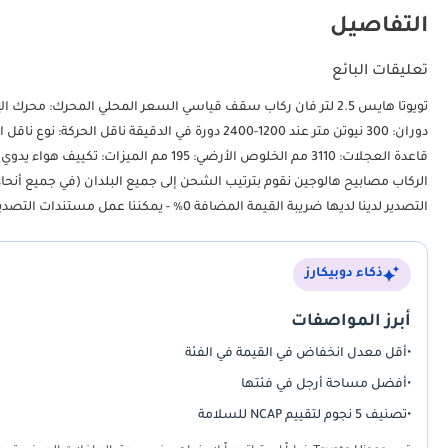
التفاصيل
تعليقات البائع
الركاب مصابيح هالوجين نقوم بترتيب الشحن إلى جميع البلدان (في جميع أنحاء
التصدير لدينا لديها ضريبة القيمة المضافة 0٪ - يمكننا عمل مستندات التصدير نيابة عن عملائنا.
ذكاء دوبيكارز
أبرز المواصفات
•
أقل معدل انخفاض في القيمة في الفئة
•
أفضل مساحة أرجل في فئتها
•
تصنيف 5 نجوم لتقييم NCAP للسلامة