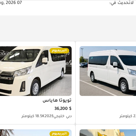
لا
تحديث في:
07 Aug, 2026
البريميوم
تويوتا هاياس
$ 36,200
ومتر
دبي
خليجي
2023
18.5K كيلومتر
البريميوم