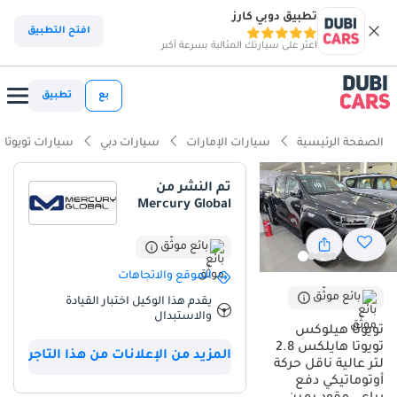
تطبيق دوبي كارز
افتح التطبيق
اعثر على سيارتك المثالية بسرعة أكبر
بع
تطبيق
الصفحة الرئيسية
سيارات الإمارات
سيارات دبي
سيارات تويوتا
تم النشر من
Mercury Global
بائع موثّق
الموقع والاتجاهات
بائع موثّق
يقدم هذا الوكيل اختبار القيادة
والاستبدال
تويوتا هيلوكس
تويوتا هايلكس 2.8
المزيد من الإعلانات من هذا التاجر
لتر عالية ناقل حركة
أوتوماتيكي دفع