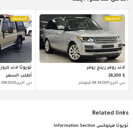
البريميوم
البريميوم
لاند روفر رينج روفر
تويوتا لاند كروز
$ 28,200
أطلب السعر
دبي
أخرى
2017
88.5K كيلومتر
دبي
أخرى
2020
29K كيلومتر
Related links
تويوتا هيلوكس Information Section