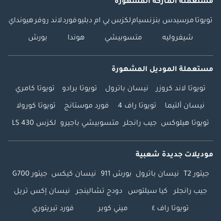
مستعملة الماركة المشهورة
تويوتا
مرسيدس بنز
نسيام
لكزس
بي ام دبليو
فورد
لاند روفر
هيونداي
شيفروليه
متسوبيشي
هوندا
بورش
مستعملة الموديل المشهورة
تويوتا لاند كروزر
نيسان باترول
تويوتا برادو
تويوتا كامري
نيسان ألتيما
تويوتا راف 4
فورد موستانج
تويوتا كورولا
تويوتا هيلوكس
جيب رانجلر
متسوبيشي باجيرو
لكزس LS 430
موديلات جديدة شعبية
جيتور T2
نيسان باترول
بورش 911
نيسان كيكس
جيتور G700
جيب رانجلر
كيا سيلتوس
دودج تشالينجر
نيسان إكس تريل
تويوتا راف ٤
ميني كوبر
فورد تيريتوري