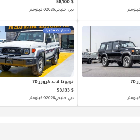
$ 58,100
دبي
خليجي
2026
0 كيلومتر
سيارات مميزة
70
تويوتا لاند كروزر 70
$ 53,133
دبي
خليجي
2026
0 كيلومتر