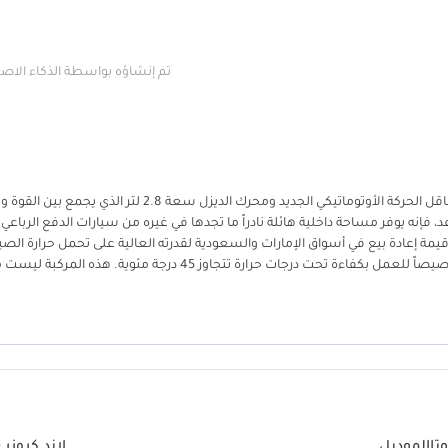
تم إنشاؤه بواسطة الذكاء الا
يمثل هذا الإصدار لعام 2026 قمة الاعتمادية في السوق الخليجي، خاصة مع ناقل الحركة الأوتوماتيكي الجديد ومحرك الديزل سعة 2.8 لتر ال
باعتباره نسخة Land Cruiser 78 بـ 3 أبواب وسعة ركاب تفوق 9 مقاعد، فإنه يوفر مساحة داخلية هائلة نادراً ما تجدها في غيره من سيارات الدفع الرباع
يمة إعادة بيع في أسواق الإمارات والسعودية لقدرته العالية على تحمل حرارة الص
بفضل مواصفاته الخليجية الكاملة، ستحصل على نظام تبريد مطور صمم خصيصاً للعمل بكفاءة تحت درجات حرارة تتجاوز 45 درجة مئوية. هذه 
ية من زوايا دول مجلس التعاون.