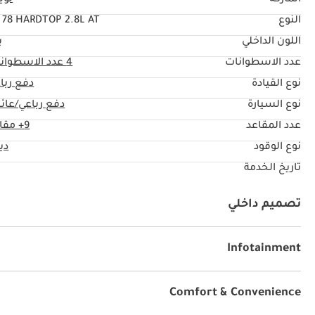
الماركة
تويو
النوع
 78 HARDTOP 2.8L AT
اللون الداخلي
ب
عدد الاسطوانات
4
عدد الاسطوان
نوع القيادة
دفع ربا
نوع السيارة
دفع رباعي/عائل
عدد المقاعد
9+ مقاعد
نوع الوقود
دي
تاريخ الخدمة
تصميم داخلي
نظام آي يو أكس
يو أس بي
Infotainment
توصيل بلوتوث
Comfort & Convenience