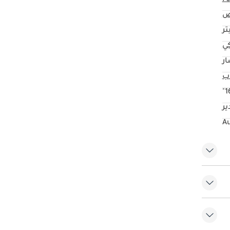
ض
كي
ار
16
ير