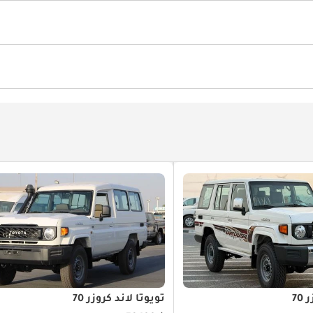
70
تويوتا لاند كروزر 70