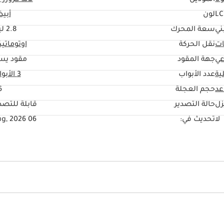
تا
الموديل
لاند كروزر 70
LC
لون
أبي
ني
سعة المحرك
2.8 ليتر
ات
نقل الحركة
اوتوماتي
عي
جهة المقود
مقود يس
ية
عدد الأبواب
3 الأبواب
حجم العجلة
"
زل
حالة التصدير
قابلة للتصد
لا
تحديث في:
06 Aug, 2026