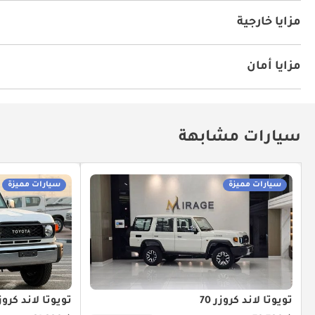
الملاحة
أقفال أبواب كهربائية
مكيّف
مزايا خارجية
رف سقفي
مزايا أمان
دفع رباعي
سيارات مشابهة
سيارات مميزة
سيارات مميزة
تويوتا لاند كروزر 70
تويوتا لاند كروزر 