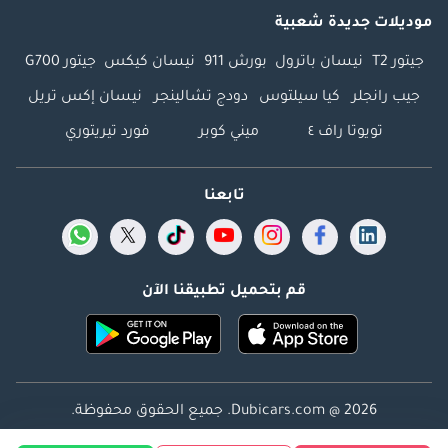
موديلات جديدة شعبية
جيتور T2
نيسان باترول
بورش 911
نيسان كيكس
جيتور G700
جيب رانجلر
كيا سيلتوس
دودج تشالينجر
نيسان إكس تريل
تويوتا راف ٤
ميني كوبر
فورد تيريتوري
تابعنا
قم بتحميل تطبيقنا الآن
Dubicars.com @ 2026. جميع الحقوق محفوظة.
العنوان: 2114 ، برج شذى ، المدينة الإعلامية ، دبي ، الإمارات