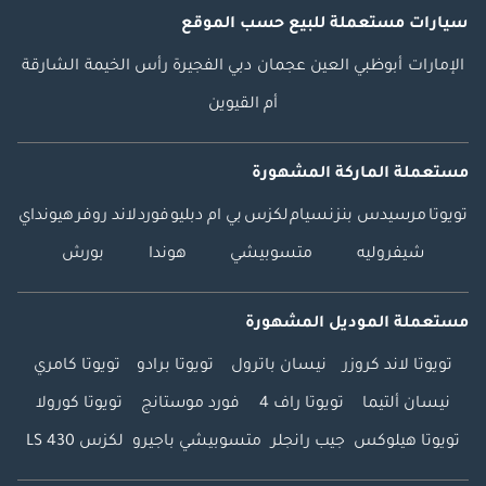
سيارات مستعملة
للبيع
حسب الموقع
الإمارات
أبوظبي
العين
عجمان
دبي
الفجيرة
رأس الخيمة
الشارقة
أم القيوين
مستعملة الماركة المشهورة
تويوتا
مرسيدس بنز
نسيام
لكزس
بي ام دبليو
فورد
لاند روفر
هيونداي
شيفروليه
متسوبيشي
هوندا
بورش
مستعملة الموديل المشهورة
تويوتا لاند كروزر
نيسان باترول
تويوتا برادو
تويوتا كامري
نيسان ألتيما
تويوتا راف 4
فورد موستانج
تويوتا كورولا
تويوتا هيلوكس
جيب رانجلر
متسوبيشي باجيرو
لكزس LS 430