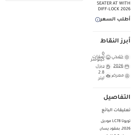
SEATER AT WITH
عبر السنوات. يتفوق هذا الطراز على منافسيه بموثوقيته الأسطورية
DIFF-LOCK 2026
وقدرته على تحمل درجات الحرارة القاسية في صحارينا دون عناء. ما يميز هذا
أطلب السعر
الطراز تحديداً هو ندرة المواصفات التي تجمع بين ناقل الحركة الأوتوماتيكي
وهيكل الـ HARDTOP الواسع، مما يجعلها فرصة ذهبية للاقتناء حالياً.
بالنسبة للمشتري الخليجي، تعتبر هذه السيارة استثماراً طويل الأمد نظراً
لتوافر قطع غيارها وسهولة صيانتها في أي مدينة من مدن مجلس
أبرز النقاط
التعاون.
0
هذه السيارة مقارنة بسيارات 2026 Land Cruiser 70 الأخرى
خليجي
مواصفات
كيلومتر
2026
ديزل
تتميز هذه السيارة بكونها من أحدث إنتاجات عام 2026، مما يعني أنها تأتي
2.8
مع آخر التحديثات التقنية والميكانيكية التي أدخلتها Toyota على هذا الطراز
معرض
ليتر
الكلاسيكي. مع كونها سيارة جديدة كلياً، فإن المشتري سيستفيد من
العمر الافتراضي الكامل للمكونات الميكانيكية، وهو أمر حيوي في بيئة
القيادة الخليجية التي تتطلب جهداً عالياً من المحرك وجهاز التبريد. اللون
التفاصيل
الأبيض الخارجي ليس مجرد خيار جمالي، بل هو ميزة عملية كونه يقلل من
امتصاص الحرارة خلال فصل الصيف الطويل، ويزيد من جاذبية السيارة عند
تعليقات البائع
الرغبة في إعادة البيع مستقبلاً في السوق المحلي. مقارنة بالنسخ
المستعملة أو الموديلات الأقدم، توفر هذه السيارة راحة بال تامة بفضل
تويوتا LC78 موديل
حالتها المصنعية الممتازة. إن اقتناء موديل 2026 في وقت مبكر يضع
2026، بمقود يسار،
المالك في مقدمة مستخدمي التكنولوجيا الجديدة لناقل الحركة