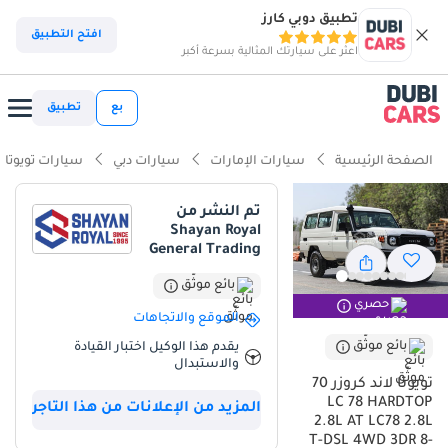
تطبيق دوبي كارز
ذكاء دوبي كارز
افتح التطبيق
اعثر على سيارتك المثالية بسرعة أكبر
ذكاء دوبيكارز
بع
تطبيق
أبرز المواصفات
الصفحة الرئيسية
سيارات الإمارات
سيارات دبي
سيارات تويوتا
مؤهلة فعلياً للسير على الطرق الوعرة
تم النشر من
Shayan Royal
أقل نسبة انخفاض في القيمة في الفئة
General Trading
سعة 7 مقاعد أو أكثر مع مقاعد كابتن
بائع موثّق
حصري
الموقع والاتجاهات
ملخص
بائع موثّق
يقدم هذا الوكيل اختبار القيادة
تعتبر هذه النسخة من Toyota Land Cruiser 70 خياراً استثنائياً للمشترين
والاستبدال
في المنطقة، فهي تجمع بين المحرك الديزل الجديد وناقل الحركة
تويوتا لاند كروزر 70
الأوتوماتيكي الذي طال انتظاره، مما يجعلها مثالية للباحثين عن القوة
LC 78 HARDTOP
المزيد من الإعلانات من هذا التاجر
2.8L AT LC78 2.8L
والراحة في آن واحد. بفضل لونها الأبيض الذي يعد الأكثر طلباً وإعادة بيعاً
T-DSL 4WD 3DR 8-
في أسواق الخليج، تضمن هذه السيارة الحفاظ على قيمتها بشكل مذهل