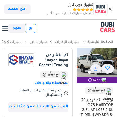
تطبيق دوبي كارز
ذكاء دوبي كارز
افتح التطبيق
اعثر على سيارتك المثالية بسرعة أكبر
ذكاء دوبيكارز
بع
تطبيق
أبرز المواصفات
الصفحة الرئيسية
سيارات الإمارات
سيارات دبي
سيارات تويوتا
مؤهلة فعلياً للسير على الطرق الوعرة
تم النشر من
Shayan Royal
أقل نسبة انخفاض في القيمة في الفئة
General Trading
أقل تكلفة تشغيل في الفئة
بائع موثّق
حصري
الموقع والاتجاهات
ملخص
بائع موثّق
يقدم هذا الوكيل اختبار القيادة
تعتبر هذه السيارة تجسيداً للقوة والاعتمادية التي لا تضاهى في السوق
والاستبدال
الخليجي، حيث تجمع بين منصة الأسطورة التاريخية وناقل حركة أوتوماتيكي
تويوتا لاند كروزر 70
حديث يوفر راحة أكبر في القيادة اليومية. تأتي بمواصفات خليجية رسمية
LC 78 HARDTOP
المزيد من الإعلانات من هذا التاجر
2.8L AT LC78 2.8L
ومحرك ديزل سعة 2.8 لتر، مما يجعلها الخيار الأول لمن يبحث عن سيارة
T-DSL 4WD 3DR 8-
عملية للمهام الشاقة ورحلات البر الطويلة بأقل تكاليف تشغيل ممكنة. ما