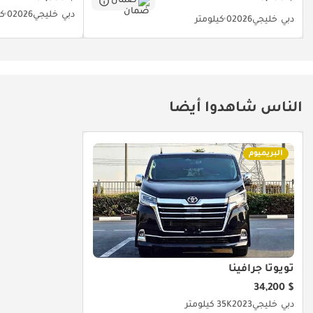
ضمان
تم إنشاء هذه الإحصاءات بواسطة الذكاء الاصطناعي اعتماداً على بيانات
دبي
خليجي
2026
0 كيلومتر
دبي
خليجي
2026
0 كيلومتر
خبراء السوق. يُرجى دائماً فحص السيارة قبل الشراء.
الناس شاهدوا أيضا
البريميوم
تويوتا جرافينا
$ 34,200
دبي
خليجي
2023
35K كيلومتر