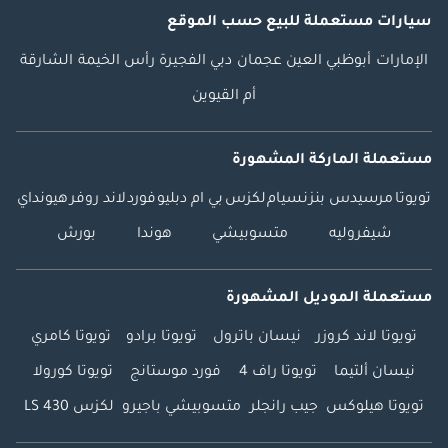
سيارات مستعملة
للبيع
حسب الموقع
الإمارات
أبوظبي
العين
عجمان
دبي
الفجيرة
رأس الخيمة
الشارقة
أم القيوين
مستعملة الماركة المشهورة
تويوتا
مرسيدس بنز
نسيام
لكزس
بي ام دبليو
فورد
لاند روفر
هيونداي
شيفروليه
متسوبيشي
هوندا
بورش
مستعملة الموديل المشهورة
تويوتا لاند كروزر
نيسان باترول
تويوتا برادو
تويوتا كامري
نيسان ألتيما
تويوتا راف 4
فورد موستانج
تويوتا كورولا
تويوتا هيلوكس
جيب رانجلر
متسوبيشي باجيرو
لكزس LS 430