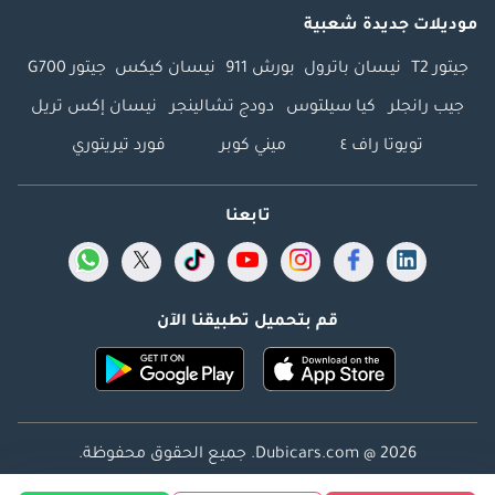
موديلات جديدة شعبية
جيتور T2
نيسان باترول
بورش 911
نيسان كيكس
جيتور G700
جيب رانجلر
كيا سيلتوس
دودج تشالينجر
نيسان إكس تريل
تويوتا راف ٤
ميني كوبر
فورد تيريتوري
تابعنا
قم بتحميل تطبيقنا الآن
Dubicars.com @ 2026. جميع الحقوق محفوظة.
العنوان: 2114 ، برج شذى ، المدينة الإعلامية ، دبي ، الإمارات