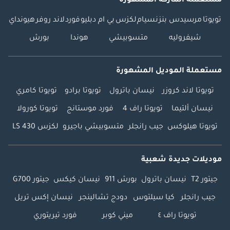
مستعملة الماركة المشهورة
تويوتا
مرسيدس بنز
نسيام
لكزس
بي ام دبليو
فورد
لاند روفر
هيونداي
شيفروليه
متسوبيشي
هوندا
بورش
مستعملة الموديل المشهورة
تويوتا لاند كروزر
نيسان باترول
تويوتا برادو
تويوتا كامري
نيسان ألتيما
تويوتا راف 4
فورد موستانج
تويوتا كورولا
تويوتا هيلوكس
جيب رانجلر
متسوبيشي باجيرو
لكزس LS 430
موديلات جديدة شعبية
جيتور T2
نيسان باترول
بورش 911
نيسان كيكس
جيتور G700
جيب رانجلر
كيا سيلتوس
دودج تشالينجر
نيسان إكس تريل
تويوتا راف ٤
ميني كوبر
فورد تيريتوري