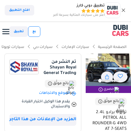
تطبيق دوبي كارز
افتح التطبيق
اعثر على سيارتك المثالية بسرعة أكبر
بع
تطبيق
الصفحة الرئيسية
سيارات الإمارات
سيارات دبي
سيارات تويوتا
تم النشر من
Shayan Royal
General Trading
بائع موثّق
حصري
الموقع والاتجاهات
بائع موثّق
يقدم هذا الوكيل اختبار القيادة
والاستبدال
تويوتا برادو 2.4L
PETROL ALL
المزيد من الإعلانات من هذا التاجر
ROUNDER-G 4WD
AT 7-SEATS