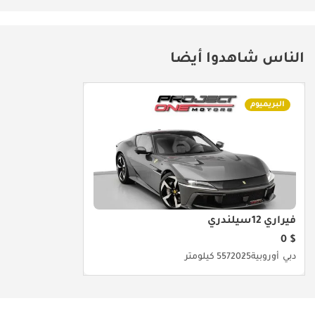
الناس شاهدوا أيضا
البريميوم
فيراري 12سيلندري
$ 0
دبي
أوروبية
2025
557 كيلومتر