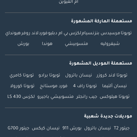
أم القيوين
مستعملة الماركة المشهورة
تويوتا
مرسيدس بنز
نسيام
لكزس
بي ام دبليو
فورد
لاند روفر
هيونداي
شيفروليه
متسوبيشي
هوندا
بورش
مستعملة الموديل المشهورة
تويوتا لاند كروزر
نيسان باترول
تويوتا برادو
تويوتا كامري
نيسان ألتيما
تويوتا راف 4
فورد موستانج
تويوتا كورولا
تويوتا هيلوكس
جيب رانجلر
متسوبيشي باجيرو
لكزس LS 430
موديلات جديدة شعبية
جيتور T2
نيسان باترول
بورش 911
نيسان كيكس
جيتور G700