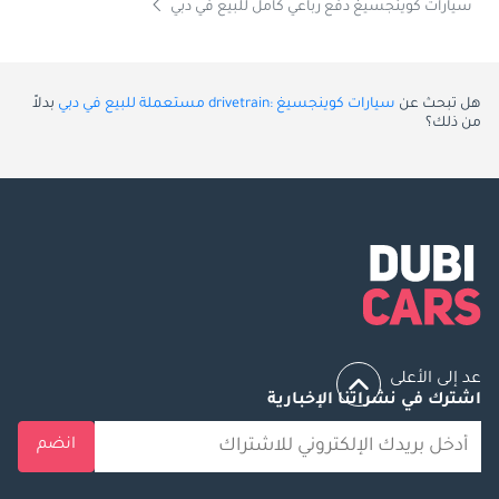
سيارات كوينجسيغ دفع رباعي كامل للبيع في دبي
هل تبحث عن
سيارات كوينجسيغ :drivetrain مستعملة للبيع في دبي
بدلاً
من ذلك؟
عد إلى الأعلى
اشترك في نشراتنا الإخبارية
انضم