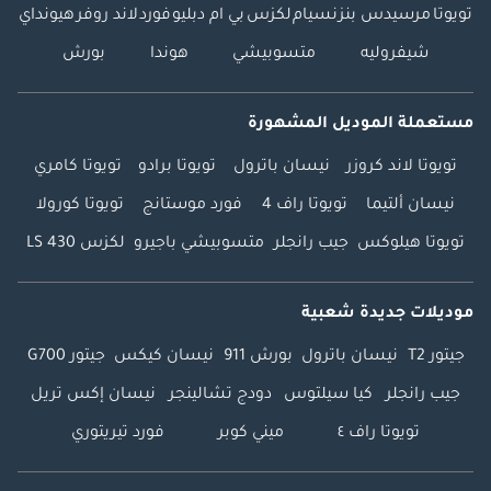
تويوتا
مرسيدس بنز
نسيام
لكزس
بي ام دبليو
فورد
لاند روفر
هيونداي
شيفروليه
متسوبيشي
هوندا
بورش
مستعملة الموديل المشهورة
تويوتا لاند كروزر
نيسان باترول
تويوتا برادو
تويوتا كامري
نيسان ألتيما
تويوتا راف 4
فورد موستانج
تويوتا كورولا
تويوتا هيلوكس
جيب رانجلر
متسوبيشي باجيرو
لكزس LS 430
موديلات جديدة شعبية
جيتور T2
نيسان باترول
بورش 911
نيسان كيكس
جيتور G700
جيب رانجلر
كيا سيلتوس
دودج تشالينجر
نيسان إكس تريل
تويوتا راف ٤
ميني كوبر
فورد تيريتوري