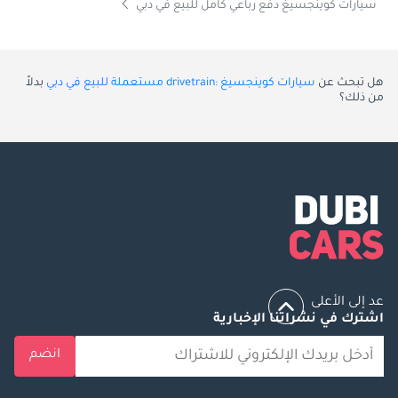
سيارات كوينجسيغ دفع رباعي كامل للبيع في دبي
هل تبحث عن
سيارات كوينجسيغ :drivetrain مستعملة للبيع في دبي
بدلاً
من ذلك؟
عد إلى الأعلى
اشترك في نشراتنا الإخبارية
انضم