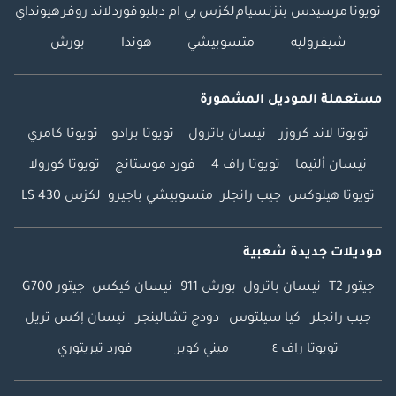
تويوتا
مرسيدس بنز
نسيام
لكزس
بي ام دبليو
فورد
لاند روفر
هيونداي
شيفروليه
متسوبيشي
هوندا
بورش
مستعملة الموديل المشهورة
تويوتا لاند كروزر
نيسان باترول
تويوتا برادو
تويوتا كامري
نيسان ألتيما
تويوتا راف 4
فورد موستانج
تويوتا كورولا
تويوتا هيلوكس
جيب رانجلر
متسوبيشي باجيرو
لكزس LS 430
موديلات جديدة شعبية
جيتور T2
نيسان باترول
بورش 911
نيسان كيكس
جيتور G700
جيب رانجلر
كيا سيلتوس
دودج تشالينجر
نيسان إكس تريل
تويوتا راف ٤
ميني كوبر
فورد تيريتوري