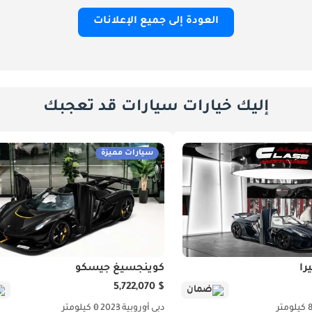
العودة إلى جميع الإعلانات
إليك خيارات سيارات قد تعجبك
سيارات مميزة
را
كوينجسيغ جيسكو
$ 5,722,070
ضمان
متر
دبي
أوروبية
2023
0 كيلومتر