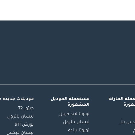
لة الماركة
مستعملة الموديل
موديلات جديدة 
هورة
المشهورة
جيتور T2
تويوتا لاند كروزر
نيسان باترول
س بنز
نيسان باترول
بورش 911
تويوتا برادو
نيسان كيكس