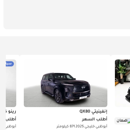
سيارات 
إنفينيتي QX80
رينو كو
أطلب السعر
أطلب ال
ضمان
أبوظبي
خليجي
2025
871 كيلومتر
أبوظبي
خل