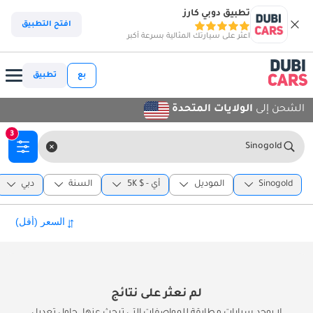
تطبيق دوبي كارز
افتح التطبيق
اعثر على سيارتك المثالية بسرعة أكبر
بع
تطبيق
الشحن إلى
الولايات المتحدة
3
Sinogold
Sinogold
الموديل
أي
-
5K $
السنة
دبي
لم نعثر على نتائج