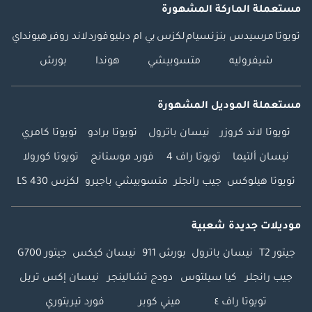
مستعملة الماركة المشهورة
تويوتا
مرسيدس بنز
نسيام
لكزس
بي ام دبليو
فورد
لاند روفر
هيونداي
شيفروليه
متسوبيشي
هوندا
بورش
مستعملة الموديل المشهورة
تويوتا لاند كروزر
نيسان باترول
تويوتا برادو
تويوتا كامري
نيسان ألتيما
تويوتا راف 4
فورد موستانج
تويوتا كورولا
تويوتا هيلوكس
جيب رانجلر
متسوبيشي باجيرو
لكزس LS 430
موديلات جديدة شعبية
جيتور T2
نيسان باترول
بورش 911
نيسان كيكس
جيتور G700
جيب رانجلر
كيا سيلتوس
دودج تشالينجر
نيسان إكس تريل
تويوتا راف ٤
ميني كوبر
فورد تيريتوري