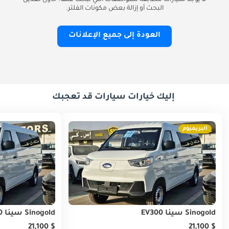
لا يوجد سيارات مطابقة للمواصفات التي تبحث عنها. حاول تعديل
البحث أو إزالة بعض مكونات الفلتر.
العودة إلى جميع الإعلانات
إليك خيارات سيارات قد تعجبك
البريميوم
Sinogold سينا EV300
Sinogold سينا EV300
$ 21,100
$ 21,100