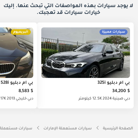
لا يوجد سيارات بهذه المواصفات التي تبحث عنها. إليك
خيارات
سيارات قد تعجبك.
سيارات مميزة
البريميوم
بي أم دبليو 325i
بي أم دبليو 528i
$ 8,583
$ 34,200
دبي
صينية
2024
12.5K كيلومتر
دبي
خليجي
2013
117K كيلوم
الصفحة الرئيسية
سيارات مستعملة الإمارات
سيارات مستعملة 