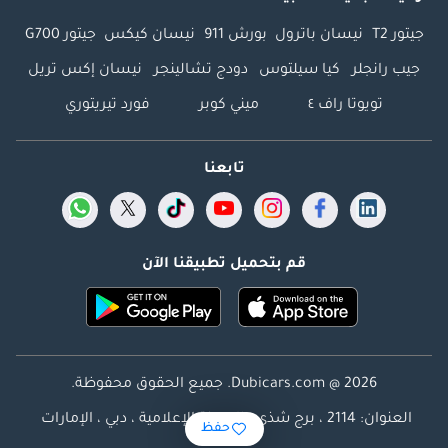
جيتور T2
نيسان باترول
بورش 911
نيسان كيكس
جيتور G700
جيب رانجلر
كيا سيلتوس
دودج تشالينجر
نيسان إكس تريل
تويوتا راف ٤
ميني كوبر
فورد تيريتوري
تابعنا
قم بتحميل تطبيقنا الآن
Dubicars.com @ 2026. جميع الحقوق محفوظة.
العنوان: 2114 ، برج شذى ، المدينة الإعلامية ، دبي ، الإمارات
حفظ