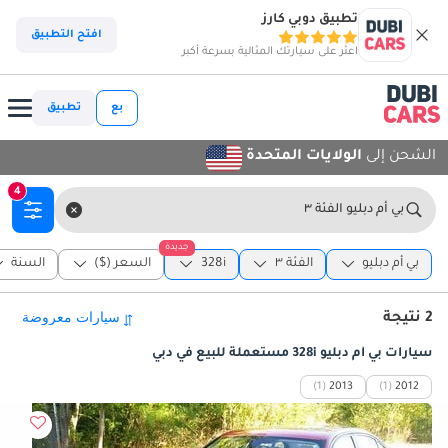
تطبيق دوبي كارز
افتح التطبيق
اعثر على سيارتك المثالية بسرعة أكبر
بع
تطبيق
الشحن إلى
الولايات المتحدة
4
بي أم دبليو الفئة ٣
جديدة
بي أم دبليو
الفئة ٣
328i
السعر ($)
السنة
2 نتيجة
سيارات بي أم دبليو 328i مستعملة للبيع في دبي
(1)
2013
(1)
2012