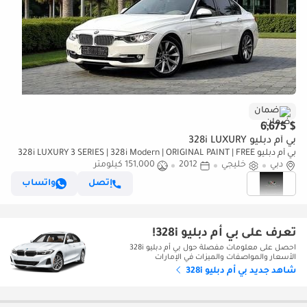
ضمان
$ 6,675
بي أم دبليو 328i LUXURY
بي أم دبليو 328i LUXURY 3 SERIES | 328i Modern | ORIGINAL PAINT | FREE
دبي
خليجي
ACCIDENT | LOW MILEAGE
2012
151,000 كيلومتر
إتصل
واتساب
تعرف على بي أم دبليو 328i!
احصل على معلومات مفصلة حول بي أم دبليو 328i
الأسعار والمواصفات والميزات في الإمارات
شاهد جديد بي أم دبليو 328i