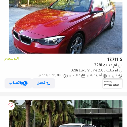
البريميوم
$ 17,711
بي أم دبليو 328i
بي أم دبليو 328i Luxury Line 2.0L
دبي
أمريكية
2013
36,300 كيلومتر
إتصل
واتساب