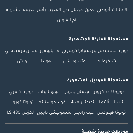
الإمارات
أبوظبي
العين
عجمان
دبي
الفجيرة
رأس الخيمة
الشارقة
أم القيوين
مستعملة الماركة المشهورة
تويوتا
مرسيدس بنز
نسيام
لكزس
بي ام دبليو
فورد
لاند روفر
هيونداي
شيفروليه
متسوبيشي
هوندا
بورش
مستعملة الموديل المشهورة
تويوتا لاند كروزر
نيسان باترول
تويوتا برادو
تويوتا كامري
نيسان ألتيما
تويوتا راف 4
فورد موستانج
تويوتا كورولا
تويوتا هيلوكس
جيب رانجلر
متسوبيشي باجيرو
لكزس LS 430
موديلات جديدة شعبية