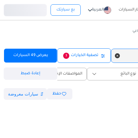
تسجيل دخول
ار السيارات
العربية
بع سيارتك
بي
تصفية الخيارات
يعرض
49
السيارات
3
إعادة ضبط
نوع البائع
المواصفات الإقليمية
حفظ