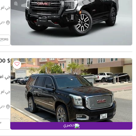
جي أم سي يو
دبي
$ 19,700
جي أم سي ي
جي أم سي يوكون
دبي
حصري