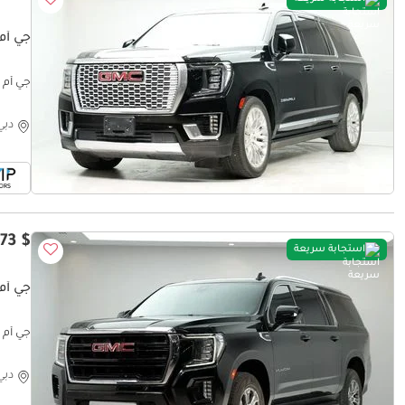
جي أم س
جي أم سي يوكون rranty
دبي
$ 48,773
استجابة سريعة
جي أم 
جي أم سي يوكو
دبي