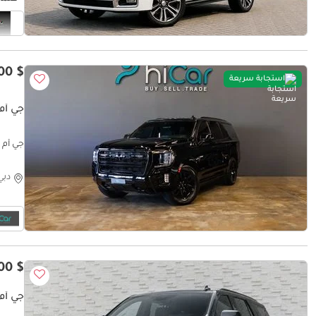
$ 63,000
استجابة سريعة
جي أم 
جي أم س
دبي
$ 54,800
جي أم 