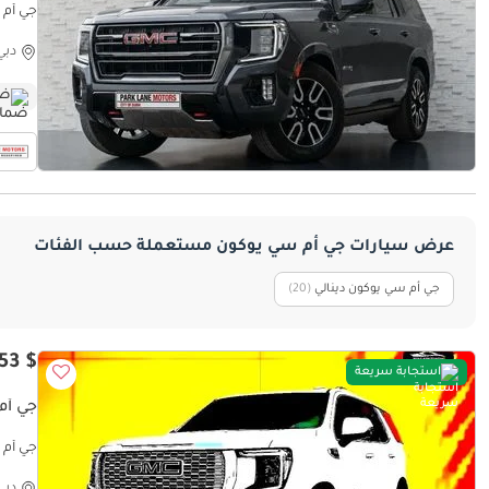
جي أم س
دبي
ضم
عرض سيارات جي أم سي يوكون مستعملة حسب الفئات
جي أم سي يوكون دينالي
‏(20)
$ 50,953
استجابة سريعة
جي أم س
جي أم سي يوكون ly
دبي