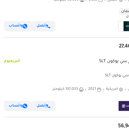
ان
إتصل
واتساب
سي يوكون SLT
البريميوم
ي يوكون SLT
أمريكية
2021
107,033 كيلومتر
إتصل
واتساب