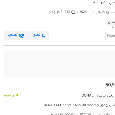
ي يوكون AT4
خليجي
2023
51,948 كيلومتر
ان
إتصل
واتساب
ي يوكون DENALI
البريميوم
DENALI GCC specs 2,688.00 month
خليجي
2022
98,500 كيلومتر