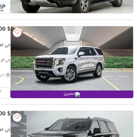
$ 47,900
جي أم 
جي أم سي يوكو
دبي
حصري
$ 51,800
جي أم 