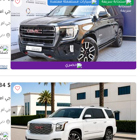
استجابة سريعة
سيارات مستعملة معتمدة
جي أم 
جي أم س
دبي
ضم
حصري
$ 36,784
جي أم س
.2L V8
دبي
ضم