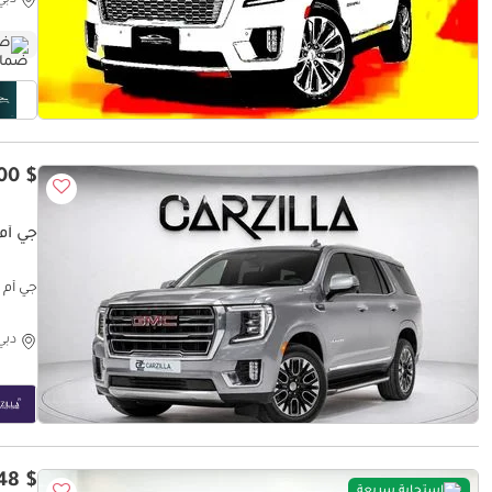
ضم
$ 27,400
جي أم 
جي أم س
دبي
$ 56,948
استجابة سريعة