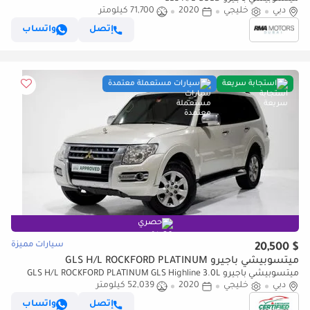
دبي
خليجي
2020
71,700 كيلومتر
إتصل
واتساب
استجابة سريعة
سيارات مستعملة معتمدة
حصري
سيارات مميزة
$ 20,500
ميتسوبيشي باجيرو GLS H/L ROCKFORD PLATINUM
ميتسوبيشي باجيرو GLS H/L ROCKFORD PLATINUM GLS Highline 3.0L
دبي
(175 HP)
خليجي
2020
52,039 كيلومتر
إتصل
واتساب