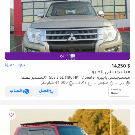
حصري
سيارات مميزة
$ 14,250
ميتسوبيشي باجيرو
ميتسوبيشي باجيرو GLS 3.5L (186 HP) (7 Seater) (للتصدير فقط)
دبي
خليجي
2018
44,000 كيلومتر
إتصل
واتساب