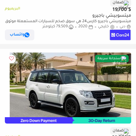
ضمان
البريميوم
$ 19,700
ميتسوبيشي باجيرو
ميتسوبيشي باجيرو كارس24 هي سوق ضخم للسيارات المستعملة موثوق
دبي
خليجي
2020
79,509 كيلومتر
ومضمون ٪كارس24 هي سوق ضخم للسيارات المستعملة موثوق
ومضمون
واتساب
استجابة سريعة
ضمان