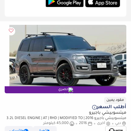
حصري
مقود يمين
أطلب السعر
ميتسوبيشي باجيرو
ميتسوبيشي باجيرو 2016 | 3.2L DIESEL ENGINE | AT | RHD | MODIFIED TO
دبي
أخرى
2016
45,000 كيلومتر
SIGNATURE EDITION | PREMIUM LEATHER SEATS | BACK (للتصدير فقط)