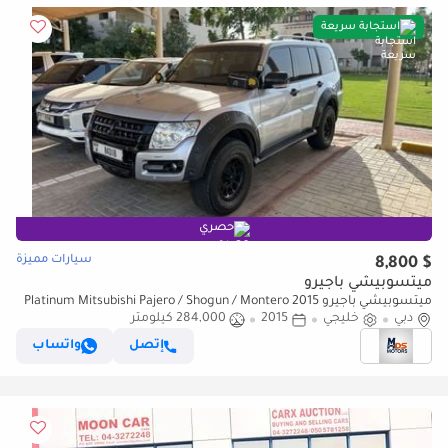
استجابة سريعة
حصري
سيارات مميزة
$ 8,800
ميتسوبيشي باجيرو
ميتسوبيشي باجيرو Platinum Mitsubishi Pajero / Shogun / Montero 2015
دبي
مواصفات خليجية
خليجي
2015
284,000 كيلومتر
إتصل
واتساب