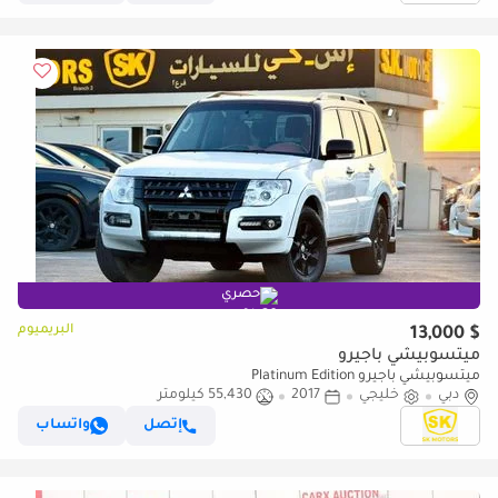
حصري
البريميوم
$ 13,000
ميتسوبيشي باجيرو
ميتسوبيشي باجيرو Platinum Edition
دبي
خليجي
2017
55,430 كيلومتر
إتصل
واتساب