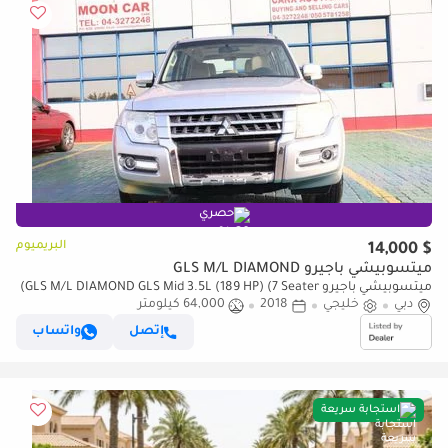
حصري
البريميوم
$ 14,000
ميتسوبيشي باجيرو GLS M/L DIAMOND
ميتسوبيشي باجيرو GLS M/L DIAMOND GLS Mid 3.5L (189 HP) (7 Seater)
دبي
(للتصدير فقط)
خليجي
2018
64,000 كيلومتر
إتصل
واتساب
استجابة سريعة