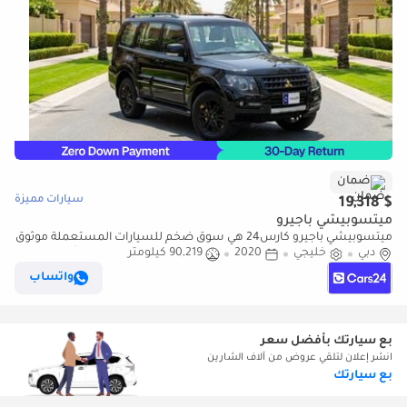
ضمان
سيارات مميزة
$ 19,318
ميتسوبيشي باجيرو
ميتسوبيشي باجيرو كارس24 هي سوق ضخم للسيارات المستعملة موثوق
دبي
خليجي
2020
90,219 كيلومتر
ومضمون ٪كارس24 هي سوق ضخم للسيارات المستعملة موثوق
ومضمون
واتساب
بع سيارتك بأفضل سعر
انشر إعلان لتلقي عروض من آلاف الشارين
بع سيارتك