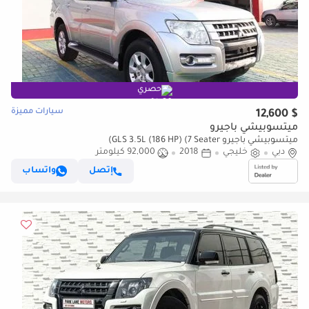
حصري
سيارات مميزة
$ 12,600
ميتسوبيشي باجيرو
ميتسوبيشي باجيرو GLS 3.5L (186 HP) (7 Seater)
دبي
خليجي
2018
92,000 كيلومتر
إتصل
واتساب