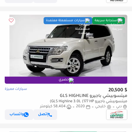
استجابة سريعة
سيارات مستعملة معتمدة
حصري
سيارات مميزة
$ 20,500
ميتسوبيشي باجيرو GLS HIGHLINE
ميتسوبيشي باجيرو GLS Highline 3.0L (177 HP)
دبي
خليجي
2020
58,404 كيلومتر
إتصل
واتساب