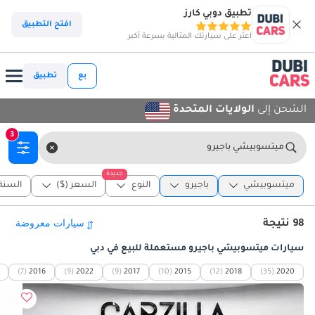
تطبيق دوبي كارز
افتح التطبيق
اعثر على سيارتك المثالية بسرعة أكبر
بع
تطبيق
الشحن إلى
الولايات المتحدة
3
ميتسوبيشي باجيرو
جديدة
ميتسوبيشي
باجيرو
النوع
السعر ($)
السنة
98 نتيجة
سيارات ميتسوبيشي باجيرو مستعملة للبيع في دبي
(7)
2016
(9)
2022
(9)
2017
(10)
2015
(12)
2018
(35)
2020