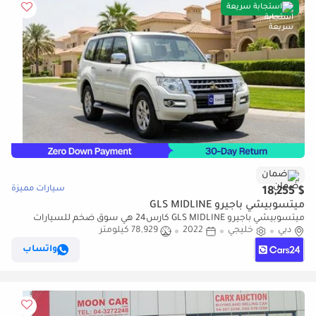
استجابة سريعة
ضمان
سيارات مميزة
$ 18,255
ميتسوبيشي باجيرو GLS MIDLINE
ميتسوبيشي باجيرو GLS MIDLINE كارس24 هي سوق ضخم للسيارات
دبي
خليجي
2022
78,929 كيلومتر
المستعملة موثوق ومضمون ٪كارس24 هي سوق ضخم للسيارات
المستعملة موثوق ومضمون
واتساب