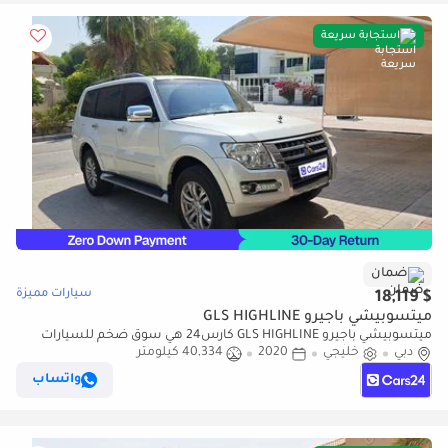
استجابة سريعة
ضمان
سيارات مميزة
$ 18,119
ميتسوبيشي باجيرو GLS HIGHLINE
ميتسوبيشي باجيرو GLS HIGHLINE كارس24 هي سوق ضخم للسيارات
دبي
خليجي
2020
40,334 كيلومتر
المستعملة موثوق ومضمون ٪كارس24 هي سوق ضخم للسيارات
المستعملة موثوق ومضمون
واتساب