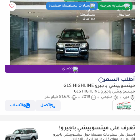
استجابة سريعة
سيارات مستعملة معتمدة
حصري
أطلب السعر
ميتسوبيشي باجيرو GLS HIGHLINE
ميتسوبيشي باجيرو GLS HIGHLINE
دبي
خليجي
2019
81,670 كيلومتر
إتصل
واتساب
تعرف على ميتسوبيشي باجيرو!
احصل على معلومات مفصلة حول ميتسوبيشي باجيرو
الأسعار والمواصفات والميزات في الإمارات