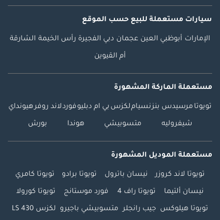
سيارات مستعملة
للبيع
حسب الموقع
الإمارات
أبوظبي
العين
عجمان
دبي
الفجيرة
رأس الخيمة
الشارقة
أم القيوين
مستعملة الماركة المشهورة
تويوتا
مرسيدس بنز
نسيام
لكزس
بي ام دبليو
فورد
لاند روفر
هيونداي
شيفروليه
متسوبيشي
هوندا
بورش
مستعملة الموديل المشهورة
تويوتا لاند كروزر
نيسان باترول
تويوتا برادو
تويوتا كامري
نيسان ألتيما
تويوتا راف 4
فورد موستانج
تويوتا كورولا
تويوتا هيلوكس
جيب رانجلر
متسوبيشي باجيرو
لكزس LS 430