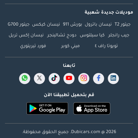
موديلات جديدة شعبية
جيتور T2
نيسان باترول
بورش 911
نيسان كيكس
جيتور G700
جيب رانجلر
كيا سيلتوس
دودج تشالينجر
نيسان إكس تريل
تويوتا راف ٤
ميني كوبر
فورد تيريتوري
تابعنا
قم بتحميل تطبيقنا الآن
Dubicars.com @ 2026. جميع الحقوق محفوظة.