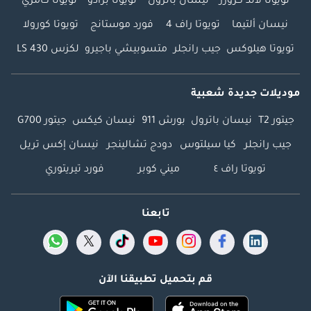
تويوتا لاند كروزر
نيسان باترول
تويوتا برادو
تويوتا كامري
نيسان ألتيما
تويوتا راف 4
فورد موستانج
تويوتا كورولا
تويوتا هيلوكس
جيب رانجلر
متسوبيشي باجيرو
لكزس LS 430
موديلات جديدة شعبية
جيتور T2
نيسان باترول
بورش 911
نيسان كيكس
جيتور G700
جيب رانجلر
كيا سيلتوس
دودج تشالينجر
نيسان إكس تريل
تويوتا راف ٤
ميني كوبر
فورد تيريتوري
تابعنا
قم بتحميل تطبيقنا الآن