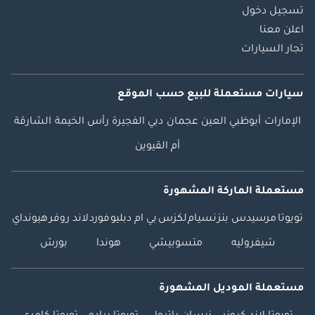
تسجيل دخول
اعلن معنا
تجار السيارات
سيارات مستعملة
للبيع
حسب الموقع
الإمارات
أبوظبي
العين
عجمان
دبي
الفجيرة
رأس الخيمة
الشارقة
أم القيوين
مستعملة الماركة المشهورة
تويوتا
مرسيدس بنز
نسيام
لكزس
بي ام دبليو
فورد
لاند روفر
هيونداي
شيفروليه
متسوبيشي
هوندا
بورش
مستعملة الموديل المشهورة