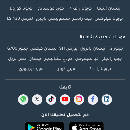
نيسان ألتيما
تويوتا راف 4
فورد موستانج
تويوتا كورولا
تويوتا هيلوكس
جيب رانجلر
متسوبيشي باجيرو
لكزس LS 430
موديلات جديدة شعبية
جيتور T2
نيسان باترول
بورش 911
نيسان كيكس
جيتور G700
جيب رانجلر
كيا سيلتوس
دودج تشالينجر
نيسان إكس تريل
تويوتا راف ٤
ميني كوبر
فورد تيريتوري
تابعنا
قم بتحميل تطبيقنا الآن