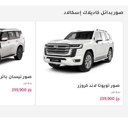
صور بدائل كاديلاك إسكالاد
صور نيسان باتر
بدءا من
صور تويوتا لاند كروزر
239,900
بدءا من
239,900