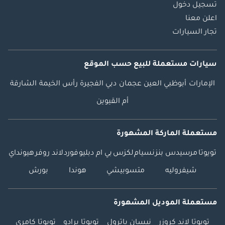
تسجيل دخول
اعلن معنا
تجار السيارات
سيارات مستعملة
للبيع
حسب الموقع
الإمارات
أبوظبي
العين
عجمان
دبي
الفجيرة
رأس الخيمة
الشارقة
أم القيوين
مستعملة الماركة المشهورة
تويوتا
مرسيدس بنز
نسيام
لكزس
بي ام دبليو
فورد
لاند روفر
هيونداي
شيفروليه
متسوبيشي
هوندا
بورش
مستعملة الموديل المشهورة
تويوتا لاند كروزر
نيسان باترول
تويوتا برادو
تويوتا كامري