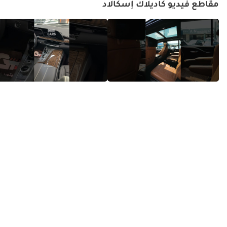
مقاطع فيديو كاديلاك إسكالاد
سيارة إسكاليد السوداء الوحشية
كاديلاك إسكاليد - ملك سيارات
بمحرك V8 بقوة 420 حصان!
الدفع الرباعي الفاخرة