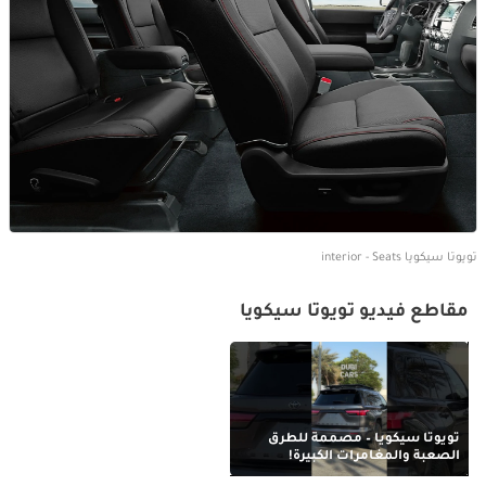
تويوتا سيكويا interior - Seats
مقاطع فيديو تويوتا سيكويا
تويوتا سيكويا – مصممة للطرق
الصعبة والمغامرات الكبيرة!