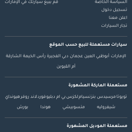
السياسة الخاصة
قم ببيع سيارتك في الإمارات
تسجيل دخول
اعلن معنا
تجار السيارات
سيارات مستعملة
للبيع
حسب الموقع
الإمارات
أبوظبي
العين
عجمان
دبي
الفجيرة
رأس الخيمة
الشارقة
أم القيوين
مستعملة الماركة المشهورة
تويوتا
مرسيدس بنز
نسيام
لكزس
بي ام دبليو
فورد
لاند روفر
هيونداي
شيفروليه
متسوبيشي
هوندا
بورش
مستعملة الموديل المشهورة