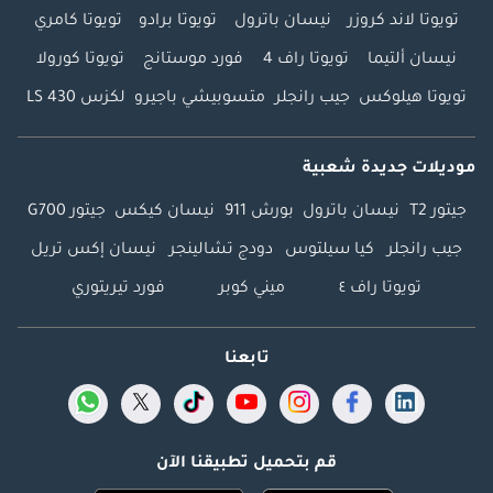
تويوتا لاند كروزر
نيسان باترول
تويوتا برادو
تويوتا كامري
نيسان ألتيما
تويوتا راف 4
فورد موستانج
تويوتا كورولا
تويوتا هيلوكس
جيب رانجلر
متسوبيشي باجيرو
لكزس LS 430
موديلات جديدة شعبية
جيتور T2
نيسان باترول
بورش 911
نيسان كيكس
جيتور G700
جيب رانجلر
كيا سيلتوس
دودج تشالينجر
نيسان إكس تريل
تويوتا راف ٤
ميني كوبر
فورد تيريتوري
تابعنا
قم بتحميل تطبيقنا الآن