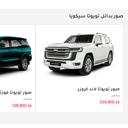
صور بدائل تويوتا سيكويا
صور تويوتا لاند كروزر
صور تويوتا فورتو
بدءا من
بدءا من
239,900
128,900