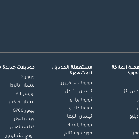
لة الماركة
مستعملة الموديل
موديلات جديدة 
هورة
المشهورة
جيتور T2
تويوتا لاند كروزر
نيسان باترول
س بنز
نيسان باترول
بورش 911
تويوتا برادو
نيسان كيكس
تويوتا كامري
جيتور G700
دبليو
نيسان ألتيما
جيب رانجلر
تويوتا راف 4
كيا سيلتوس
وفر
فورد موستانج
دودج تشالينجر