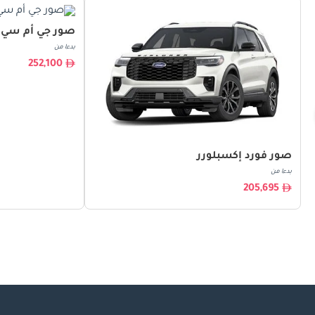
صور جي أم سي 
بدءا من
252,100
صور فورد إكسبلورر
بدءا من
205,695