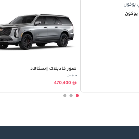
يوكون
صور كاديلاك إسكالاد
بدءا من
470,400