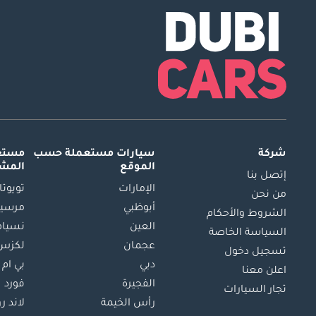
شركة
سيارات مستعملة
حسب
مستعم
الموقع
المش
إتصل بنا
الإمارات
تويوتا
من نحن
أبوظبي
مرسيد
الشروط والأحكام
العين
نسيام
السياسة الخاصة
عجمان
لكزس
تسجيل دخول
دبي
بي ام 
اعلن معنا
الفجيرة
فورد
تجار السيارات
رأس الخيمة
لاند ر